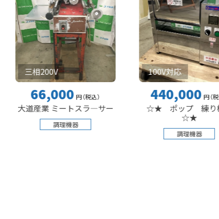
相200V
100V対応
66,000
440,000
円
（税込
）
円
（税込
）
産業 ミートスラ―サー
☆★ ポップ 練り機
☆★
調理機器
調理機器