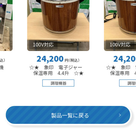
100V対応
100V対応
24,200
24,200
円
（税込
）
円
（税込
☆★ 象印 電子ジャー
☆★ 象印 電子ジ
保温専用 4.4升 ☆★
保温専用 4.4升 ☆
調理機器
調理機器
製品一覧に戻る