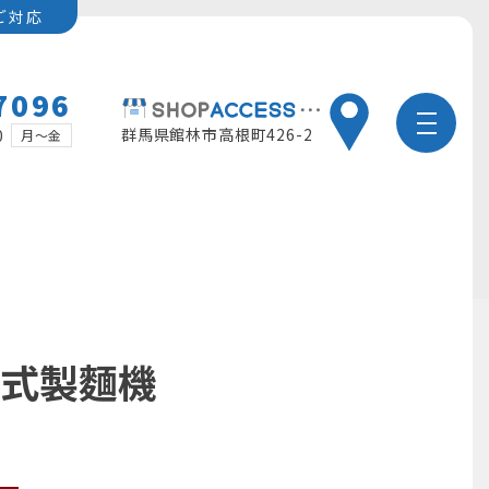
ご対応
7096
群馬県館林市高根町426-2
0
月～金
野式製麵機