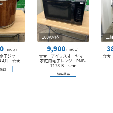
100V対応
三相200V
9,900
385,00
）
円
（税込
）
ャー
☆★ アイリスオーヤマ
☆★ マルゼ
★
家庭用電子レンジ PMB-
保管庫
T178-B ☆★
調理
調理機器