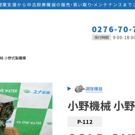
開業支援から中古厨房機器の
販
売
・
買い取
り
・
メンテナンスまで
0276-70-
9:00-18:0
受付時間
械 小野式製麵機
調理機器
小野機械 小
P-112