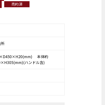
T
売約済
造所
×D450×H20(mm) 本体約
0×H305(mm)(ハンドル含)