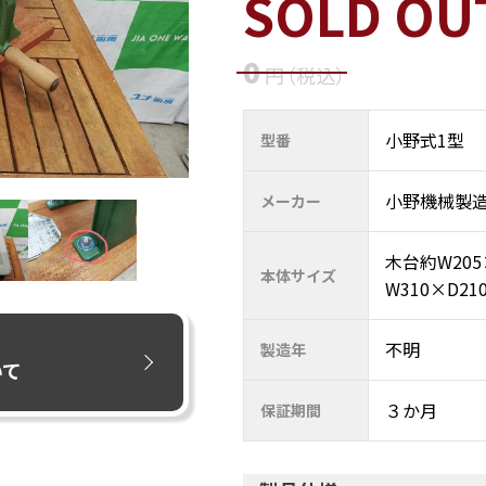
SOLD OU
0
円
（税込
）
小野式1型
型番
小野機械製
メーカー
木台約W205
本体サイズ
W310×D21
不明
製造年
いて
３か月
保証期間