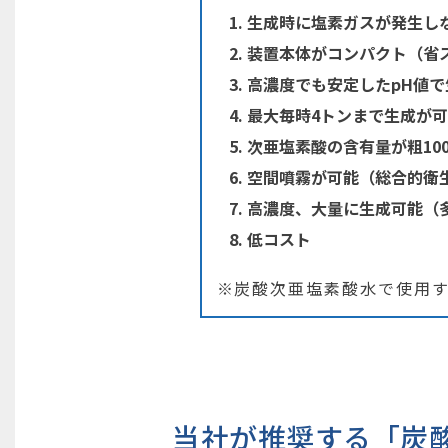
生成時に塩素ガスが発生し
装置本体がコンパクト（省
高濃度でも安定したpH値
最大毎時4トンまで生成が
次亜塩素酸の含有量が粗10
空間噴霧が可能（総合的衛
高濃度、大量に生成可能（
低コスト
※炭酸次亜塩素酸水で使用
当社が推奨する「炭