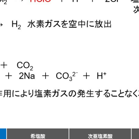
希塩酸
次亜塩素酸