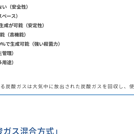
ない（安全性）
スペース）
で生成が可能（安定性）
可能（高機能）
0%で生成可能（強い殺菌力）
生管理）
多用途）
する炭酸ガスは大気中に放出された炭酸ガスを回収し、使
酸ガス混合方式」