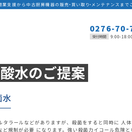
開業支援から中古厨房機器の
販
売
・
買い取
り
・
メンテナンスまで
0276-70-
9:00-18:0
受付時間
素酸水のご提案
菌水
ルタラールなどがありますが、殺菌をすると同時に 人
など規制が必要 になります。強い殺菌力イコール危険と