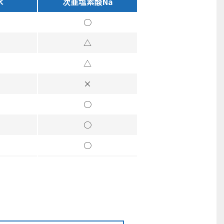
水
次亜塩素酸Na
○
△
△
×
○
○
○