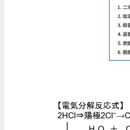
二
低
殺
装
炭
弱