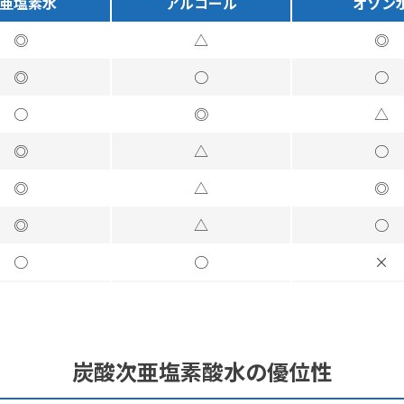
亜塩素水
アルコール
オゾン
◎
△
◎
◎
○
○
○
◎
△
◎
△
○
◎
△
◎
◎
△
○
○
○
×
炭酸次亜塩素酸水の優位性