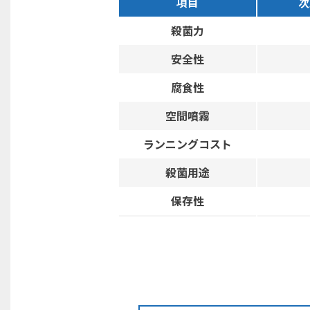
項目
次
殺菌力
安全性
腐食性
空間噴霧
ランニングコスト
殺菌用途
保存性