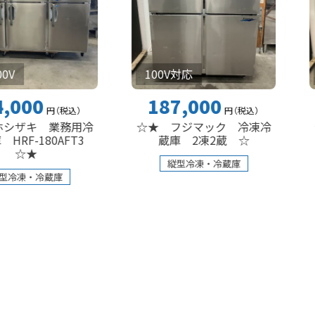
100V対応
100V
0
187,000
176
円
（税込
）
円
（税込
）
 業務用冷
☆★ フジマック 冷凍冷
☆★ 
80AFT3
蔵庫 2凍2蔵 ☆
用冷
縦型冷凍・冷蔵庫
縦
冷蔵庫