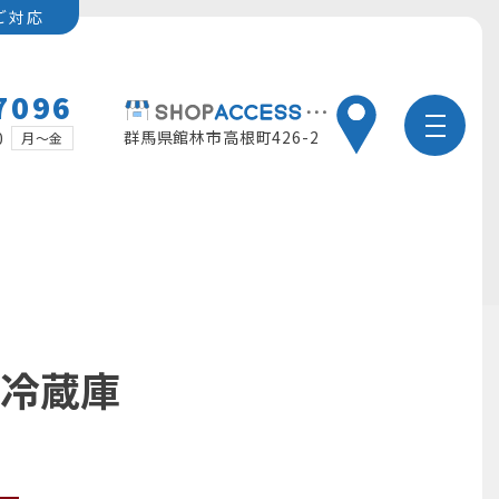
ご対応
7096
群馬県館林市高根町426-2
0
月～金
凍冷蔵庫