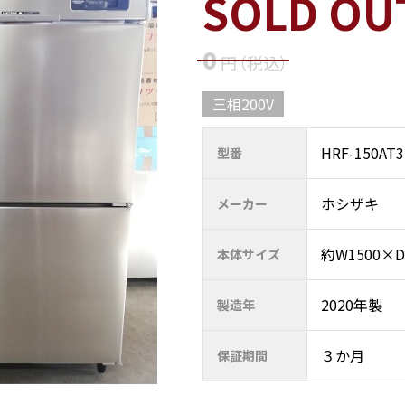
SOLD OU
0
円
（税込
）
三相200V
HRF-150AT3
型番
ホシザキ
メーカー
約W1500×D
本体サイズ
2020年製
製造年
３か月
保証期間