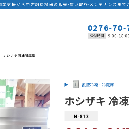
開業支援から中古厨房機器の
販
売
・
買い取
り
・
メンテナンスまで
0276-70-
9:00-18:0
受付時間
ホシザキ 冷凍冷蔵庫
縦型冷凍・冷蔵庫
ホシザキ 冷
N-813