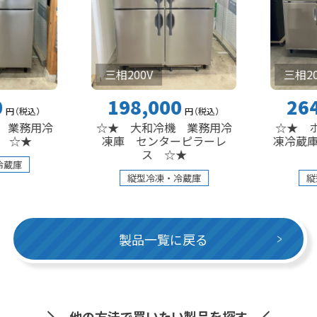
三相200V
三相200V
198,000
264,00
円
（税込
）
冷
☆★ 大和冷機 業務用冷
☆★ ホシザキ
凍庫 センターピラーレ
凍冷蔵庫 HRF-1
ス ☆★
☆★
縦型冷凍・冷蔵庫
縦型冷凍・
製品一覧に戻る
他の方法で買いたい製品を探す