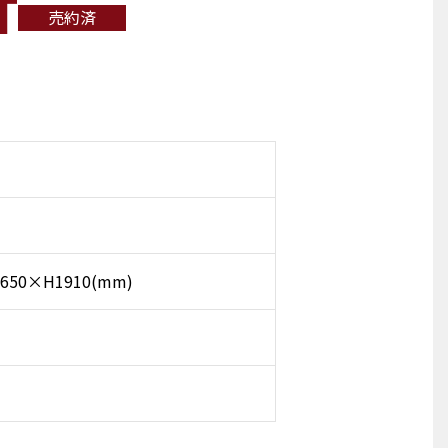
T
売約済
650×H1910(mm)