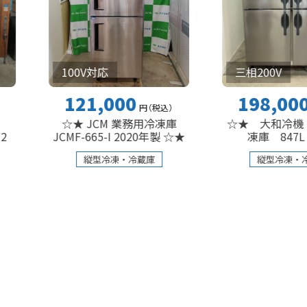
三相200V
100V対応
198,000
121,000
円
（税込
）
円
（税込
）
☆★ 大和冷機 業務用
☆★ JCM 業務用冷凍庫
凍庫 847L ☆★
JCMF-665-I 2020年製 ☆★
縦型冷凍・冷蔵庫
縦型冷凍・冷蔵庫