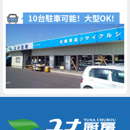
10台駐車可
能
！
大型O
K
！