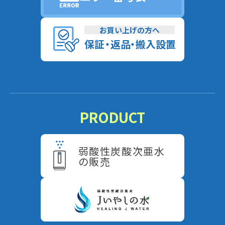
お買い上げの方へ
保
証
・
返
品
・
搬入設置
PRODUCT
弱酸性炭酸次亜水
の販売