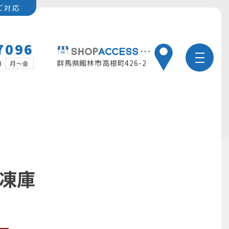
ご対応
7096
群馬県館林市高根町426-2
0
月～金
冷凍庫