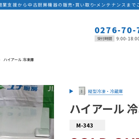
開業支援から中古厨房機器の
販
売
・
買い取
り
・
メンテナンスまで
0276-70-
9:00-18:0
受付時間
ハイアール 冷凍庫
縦型冷凍・冷蔵庫
ハイアール 
M-343