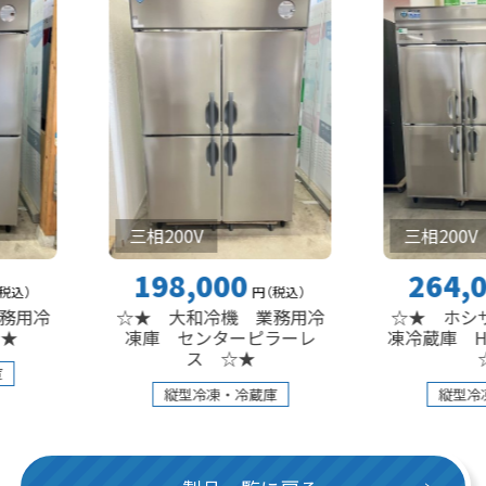
三相200V
三相200V
198,000
264,000
円
（税込
）
円
（
☆★ 大和冷機 業務用冷
☆★ ホシザキ 業
凍庫 センターピラーレ
凍冷蔵庫 HRF-180
ス ☆★
☆★
縦型冷凍・冷蔵庫
縦型冷凍・冷蔵庫