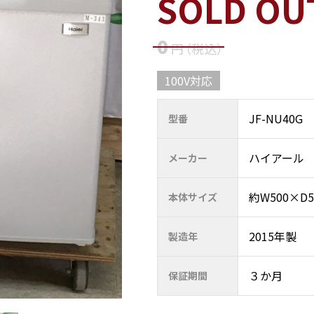
SOLD OU
0
円
（税込
）
100V対応
JF-NU40G
型番
ハイアール
メーカー
約W500×D
本体サイズ
2015年製
製造年
３か月
保証期間