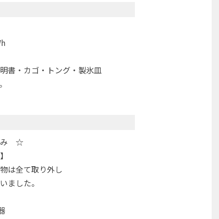
h
書・カゴ・トング・製氷皿
。
み ☆
】
物は全て取り外し
いました。
器