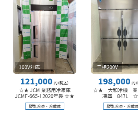
三相200V
100V対応
198,000
121,000
円
（税込
）
円
（税込
）
☆★ 大和冷機 業務用冷
☆★ JCM 業務用冷凍庫
凍庫 847L ☆★
CMF-665-I 2020年製 ☆★
縦型冷凍・冷蔵庫
縦型冷凍・冷蔵庫