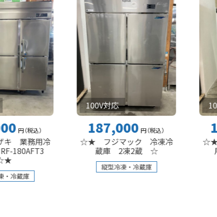
100V対応
100V対応
187,000
176,0
税込
）
円
（税込
）
務用冷
☆★ フジマック 冷凍冷
☆★ パナソ
AFT3
蔵庫 2凍2蔵 ☆
用冷凍冷
縦型冷凍・冷蔵庫
縦型冷凍