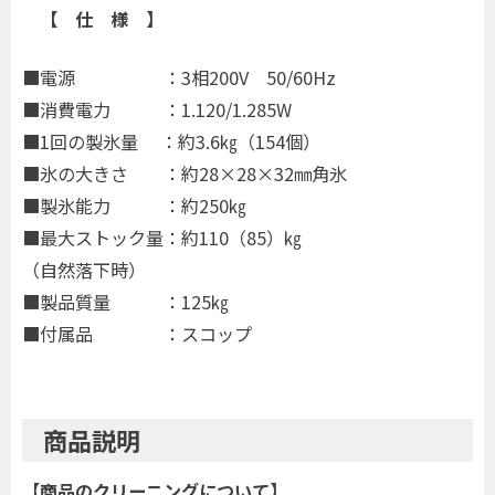
【 仕 様 】
■電源 ：3相200V 50/60Hz
■消費電力 ：1.120/1.285W
■1回の製氷量 ：約3.6㎏（154個）
■氷の大きさ ：約28×28×32㎜角氷
■製氷能力 ：約250㎏
■最大ストック量：約110（85）㎏
（自然落下時）
■製品質量 ：125㎏
■付属品 ：スコップ
商品説明
【
商品のクリーニングについて】