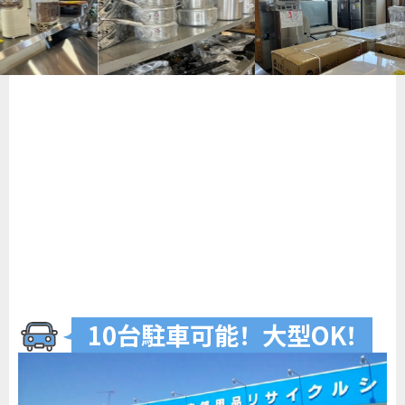
10台駐車可
能
！
大型O
K
！