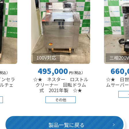
100V対応
三相200V
495,000
660,000
円
（税込
）
円
（
☆★ ネスター ロストル
☆★ 日世 ソフト
クリーナー 回転ドラム
ムサーバー 卓上型
式 2021年製 ☆★
その他
その他
製品一覧に戻る