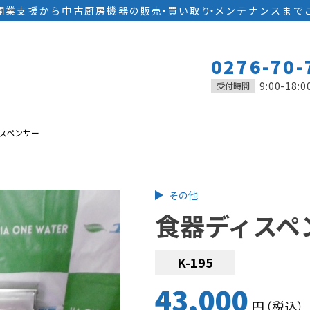
開業支援から中古厨房機器の
販
売
・
買い取
り
・
メンテナンスまで
0276-70-
9:00-18:0
受付時間
スペンサー
その他
食器ディスペ
K-195
43,000
円
（税込
）