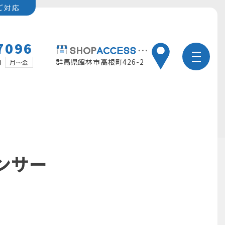
ご対応
7096
群馬県館林市高根町426-2
0
月～金
ンサー