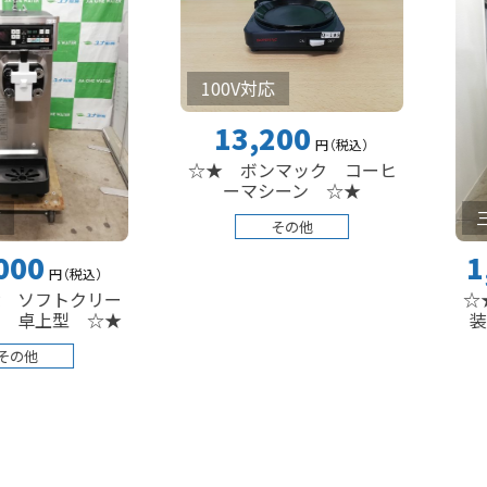
100V対応
13,200
円
（税込
）
☆★ ボンマック コーヒ
ーマシーン ☆★
三相200V
その他
1,650
税込
）
☆★ 興産
クリー
装置 豆工房
 ☆★