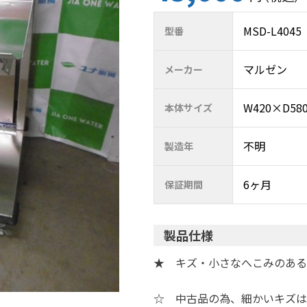
MSD-L4045
型番
マルゼン
メーカー
W420×D5
本体サイズ
不明
製造年
6ヶ月
保証期間
製品仕様
★ キズ・小さなへこみのある
☆ 中古品の為、細かいキズは