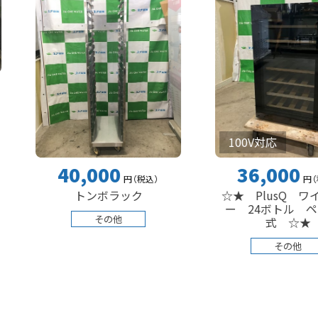
100V対応
40,000
36,000
円
（税込
）
円
（税込
）
トンボラック
☆★ PlusQ ワインセラ
ー 24ボトル ペルチェ
その他
式 ☆★
その他