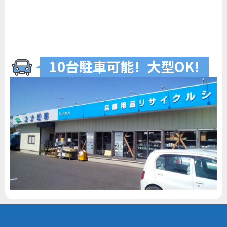
10台駐車可
能
！
大型O
K
！