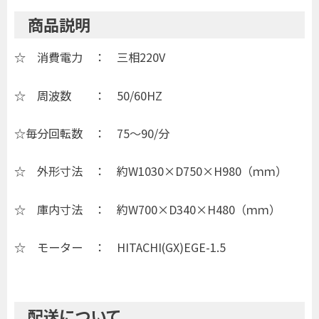
商品説明
☆ 消費電力 ： 三相220V
☆ 周波数 ： 50/60HZ
☆毎分回転数 ： 75～90/分
☆ 外形寸法 ： 約W1030×D750×H980（ｍｍ）
☆ 庫内寸法 ： 約W700×D340×H480（ｍｍ）
☆ モーター ： HITACHI(GX)EGE-1.5
配送について