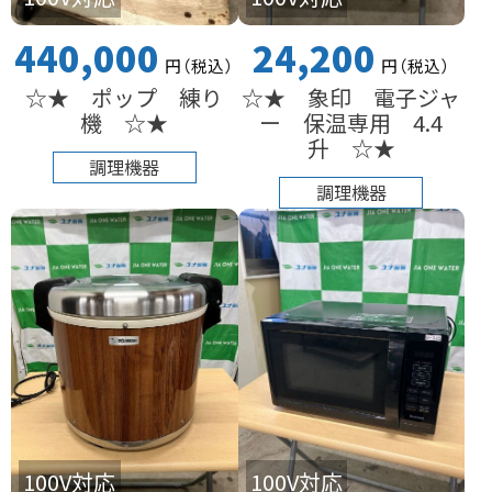
440,000
24,200
円
（税込
）
円
（税込
）
☆★ ポップ 練り
☆★ 象印 電子ジャ
機 ☆★
ー 保温専用 4.4
升 ☆★
調理機器
調理機器
100V対応
100V対応