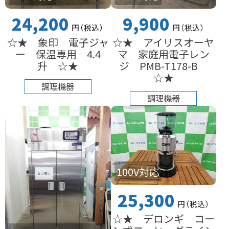
24,200
9,900
円
（税込
）
円
（税込
）
☆★ 象印 電子ジャ
☆★ アイリスオーヤ
ー 保温専用 4.4
マ 家庭用電子レン
升 ☆★
ジ PMB-T178-B
☆★
調理機器
調理機器
100V対応
25,300
円
（税込
）
☆★ デロンギ コー