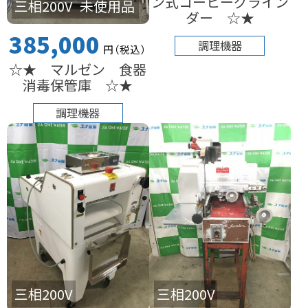
ン式コーヒーグライン
三相200V
未使用品
ダー ☆★
385,000
調理機器
円
（税込
）
☆★ マルゼン 食器
消毒保管庫 ☆★
調理機器
三相200V
三相200V