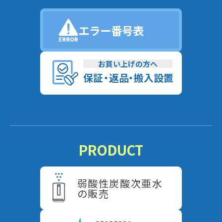
エラー番号表
お買い上げの方へ
保
証
・
返
品
・
搬入設置
PRODUCT
弱酸性炭酸次亜水
の販売