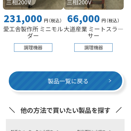
三相200V
三相200V
231,000
66,000
円
（税込
）
円
（税込
）
愛工舎製作所 ミニモル
大道産業 ミートスラ―
ダー
サー
調理機器
調理機器
製品一覧に戻る
他の方法で買いたい製品を探す