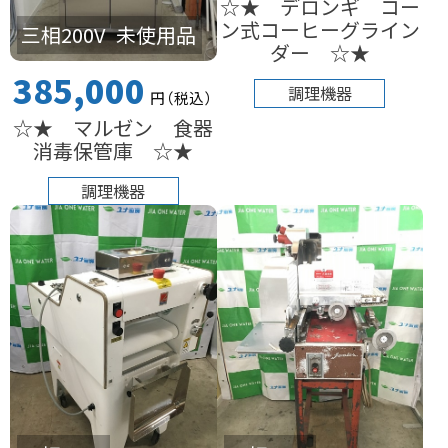
☆★ デロンギ コー
ン式コーヒーグライン
三相200V
未使用品
ダー ☆★
385,000
調理機器
円
（税込
）
☆★ マルゼン 食器
消毒保管庫 ☆★
調理機器