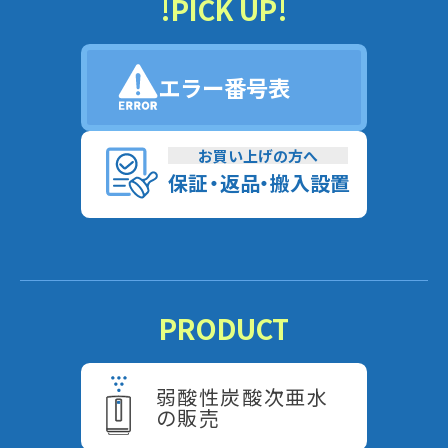
!PICK UP!
エラー番号表
お買い上げの方へ
保
証
・
返
品
・
搬入設置
PRODUCT
弱酸性炭酸次亜水
の販売