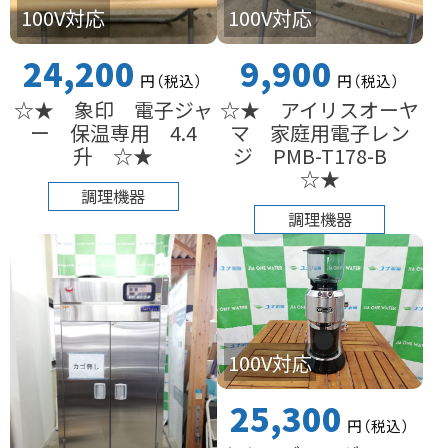
100V対応
100V対応
24,200
9,900
円
（税込
）
円
（税込
）
☆★ 象印 電子ジャ
☆★ アイリスオーヤ
ー 保温専用 4.4
マ 家庭用電子レン
升 ☆★
ジ PMB-T178-B
☆★
調理機器
調理機器
100V対応
25,300
円
（税込
）