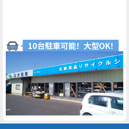
10台駐車可
能
！
大型O
K
！