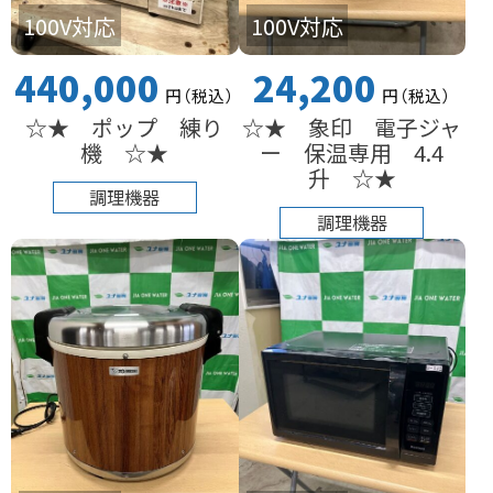
100V対応
100V対応
440,000
24,200
円
（税込
）
円
（税込
）
☆★ ポップ 練り
☆★ 象印 電子ジャ
機 ☆★
ー 保温専用 4.4
升 ☆★
調理機器
調理機器