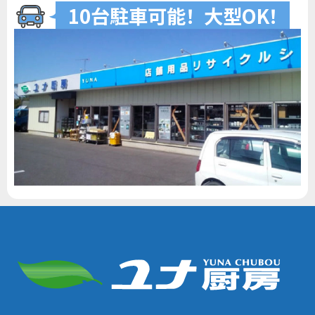
10台駐車可
能
！
大型O
K
！