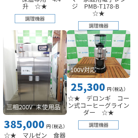
升 ☆★
ジ PMB-T178-B
☆★
調理機器
調理機器
100V対応
25,300
円
（税込
）
☆★ デロンギ コー
ン式コーヒーグライン
三相200V
未使用品
ダー ☆★
385,000
調理機器
円
（税込
）
☆★ マルゼン 食器