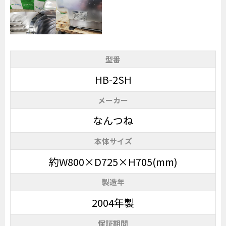
型番
HB-2SH
メーカー
なんつね
本体サイズ
約W800×D725×H705(mm)
製造年
2004年製
保証期間