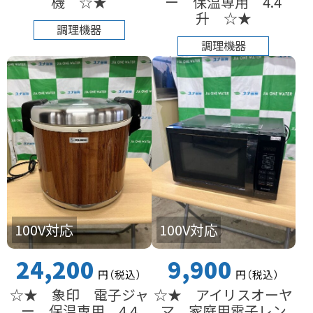
機 ☆★
ー 保温専用 4.4
升 ☆★
調理機器
調理機器
100V対応
100V対応
24,200
9,900
円
（税込
）
円
（税込
）
☆★ 象印 電子ジャ
☆★ アイリスオーヤ
ー 保温専用 4.4
マ 家庭用電子レン