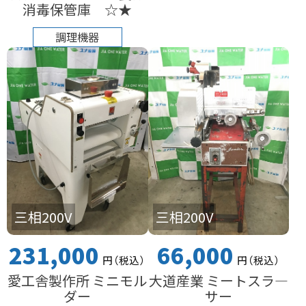
消毒保管庫 ☆★
調理機器
三相200V
三相200V
231,000
66,000
円
（税込
）
円
（税込
）
愛工舎製作所 ミニモル
大道産業 ミートスラ―
ダー
サー