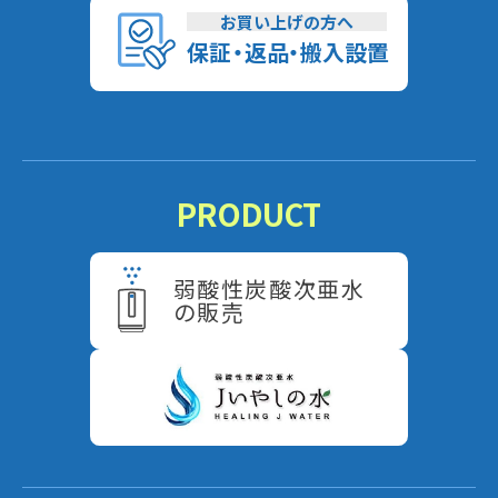
お買い上げの方へ
保
証
・
返
品
・
搬入設置
PRODUCT
弱酸性炭酸次亜水
の販売