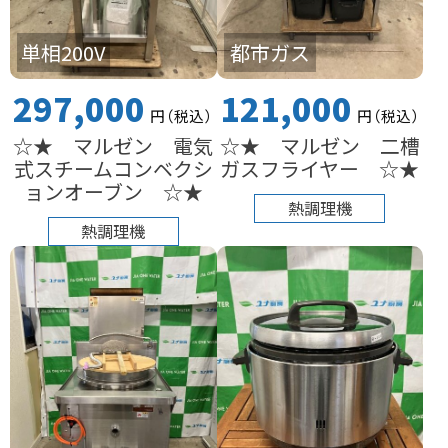
単相200V
都市ガス
297,000
121,000
円
（税込
）
円
（税込
）
☆★ マルゼン 電気
☆★ マルゼン 二槽
式スチームコンベクシ
ガスフライヤー ☆★
ョンオーブン ☆★
熱調理機
熱調理機