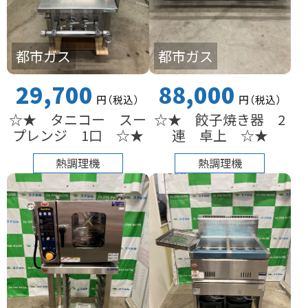
都市ガス
都市ガス
29,700
88,000
円
（税込
）
円
（税込
）
☆★ タニコー スー
☆★ 餃子焼き器 2
プレンジ 1口 ☆★
連 卓上 ☆★
熱調理機
熱調理機