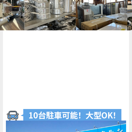
10台駐車可
能
！
大型O
K
！