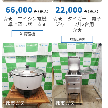
66,000
22,000
円
（税込
）
円
（税込
）
☆★ エイシン電機
☆★ タイガー 電子
卓上蒸し器 ☆★
ジャー 2升2合用
☆★
熱調理機
熱調理機
都市ガス
都市ガス