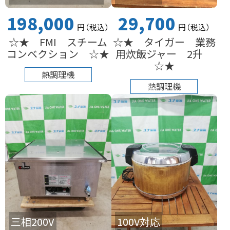
29,700
198,000
円
（税込
）
円
（税込
）
☆★ タイガー 業務
☆★ FMI スチーム
用炊飯ジャー 2升
コンベクション ☆★
☆★
熱調理機
熱調理機
三相200V
100V対応