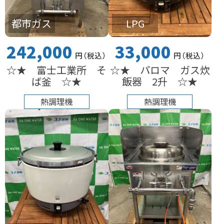
都市ガス
LPG
242,000
33,000
円
（税込
）
円
（税込
）
☆★ 富士工業所 そ
☆★ パロマ ガス炊
ば釜 ☆★
飯器 2升 ☆★
熱調理機
熱調理機