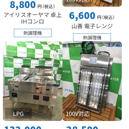
8,800
円
（税込
）
6,600
アイリスオーヤマ 卓上
円
（税込
）
IHコンロ
山善 電子レンジ
熱調理機
熱調理機
LPG
100V対応