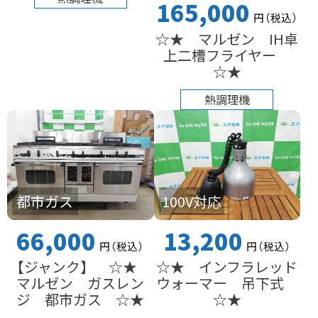
165,000
円
（税込
）
☆★ マルゼン IH卓
上二槽フライヤー
☆★
熱調理機
都市ガス
100V対応
66,000
13,200
円
（税込
）
円
（税込
）
【ジャンク】 ☆★
☆★ インフラレッド
マルゼン ガスレン
ウォーマー 吊下式
ジ 都市ガス ☆★
☆★