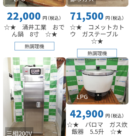
22,000
71,500
円
（税込
）
円
（税込
）
☆★ 涌井工業 おで
☆★ コメットカト
ん鍋 8寸 ☆★
ウ ガステーブル
☆★
熱調理機
熱調理機
LPG
42,900
円
（税込
）
☆★ パロマ ガス炊
飯器 5.5升 ☆★
三相200V