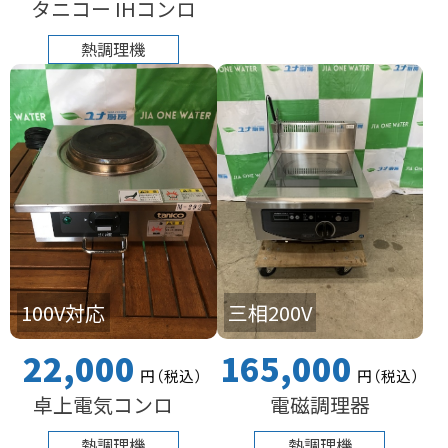
タニコー IHコンロ
熱調理機
100V対応
三相200V
22,000
165,000
円
（税込
）
円
（税込
）
卓上電気コンロ
電磁調理器
熱調理機
熱調理機