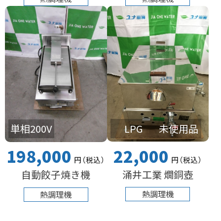
LPG
未使用品
単相200V
22,000
198,000
円
（税込
）
円
（税込
）
涌井工業 燗銅壺
自動餃子焼き機
熱調理機
熱調理機