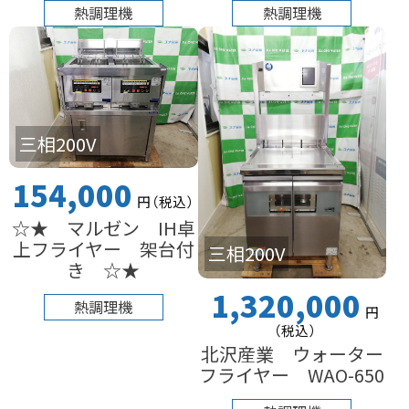
熱調理機
熱調理機
三相200V
154,000
円
（税込
）
☆★ マルゼン IH卓
上フライヤー 架台付
三相200V
き ☆★
1,320,000
熱調理機
円
（税込
）
北沢産業 ウォーター
フライヤー WAO-650