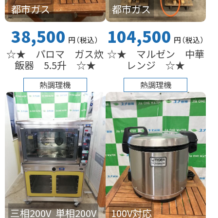
都市ガス
都市ガス
38,500
104,500
円
（税込
）
円
（税込
）
☆★ パロマ ガス炊
☆★ マルゼン 中華
飯器 5.5升 ☆★
レンジ ☆★
熱調理機
熱調理機
100V対応
三相200V
単相200V