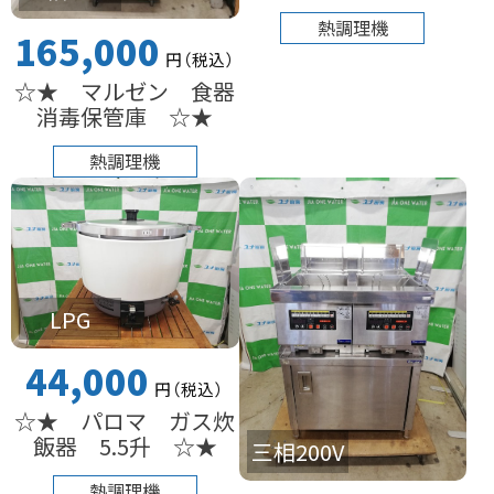
熱調理機
165,000
円
（税込
）
☆★ マルゼン 食器
消毒保管庫 ☆★
熱調理機
LPG
44,000
円
（税込
）
☆★ パロマ ガス炊
飯器 5.5升 ☆★
三相200V
熱調理機