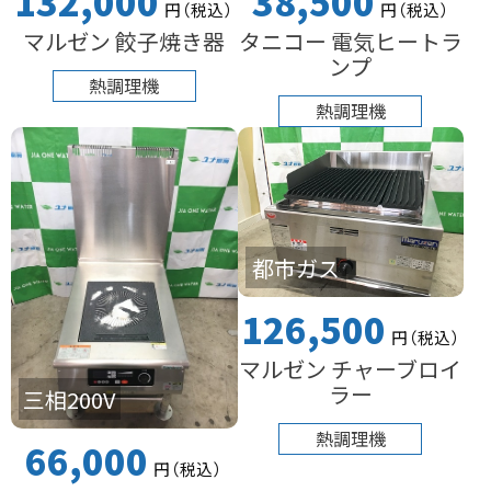
132,000
38,500
円
（税込
）
円
（税込
）
マルゼン 餃子焼き器
タニコー 電気ヒートラ
ンプ
熱調理機
熱調理機
都市ガス
126,500
円
（税込
）
マルゼン チャーブロイ
ラー
三相200V
熱調理機
66,000
円
（税込
）