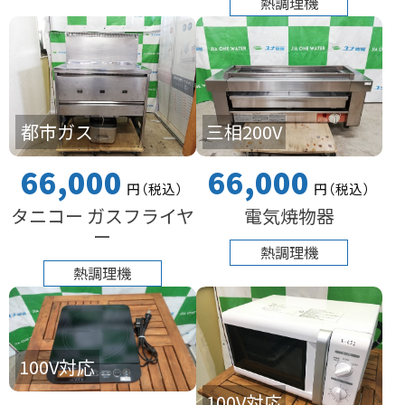
熱調理機
都市ガス
三相200V
66,000
66,000
円
（税込
）
円
（税込
）
タニコー ガスフライヤ
電気焼物器
ー
熱調理機
熱調理機
100V対応
100V対応