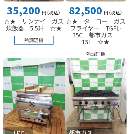
35,200
82,500
円
（税込
）
円
（税込
）
☆★ リンナイ ガス
☆★ タニコー ガス
炊飯器 5.5升 ☆★
フライヤー TGFL-
35C 都市ガス
熱調理機
15L ☆★
熱調理機
LPG
都市ガス