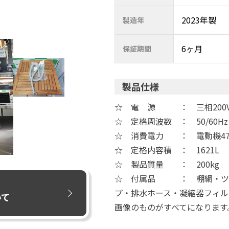
2023年製
製造年
6ヶ月
保証期間
製品仕様
☆ 電 源 ： 三相200
☆ 定格周波数 ： 50/60Hz
☆ 消費電力 ： 電動機475/
☆ 定格内容積 ： 1621L
☆ 製品質量 ： 200kg
☆ 付属品 ： 棚網・ツメ
プ・排水ホース・凝縮器フィル
いて
画像のものがすべてになります