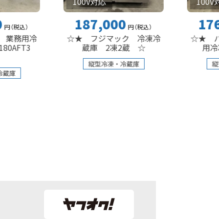
100V対応
100V対応
187,000
176,000
円
（税込
）
冷
☆★ フジマック 冷凍冷
☆★ パナソニ
3
蔵庫 2凍2蔵 ☆
用冷凍冷蔵庫
縦型冷凍・冷蔵庫
縦型冷凍・冷