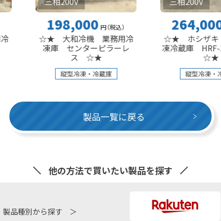
三相200V
三相200V
198,000
264,000
円
（税込
）
円
（税込
）
☆★ 大和冷機 業務用冷
☆★ ホシザキ 業務用
凍庫 センターピラーレ
凍冷蔵庫 HRF-180AFT
ス ☆★
☆★
縦型冷凍・冷蔵庫
縦型冷凍・冷蔵庫
製品一覧に戻る
他の方法で買いたい製品を探す
製品種別から探す ＞