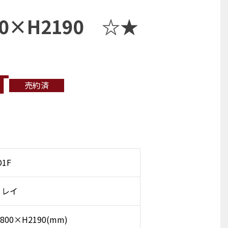
製
00×H2190 ☆★
T
売約済
D1F
リレイ
800×H2190(mm)