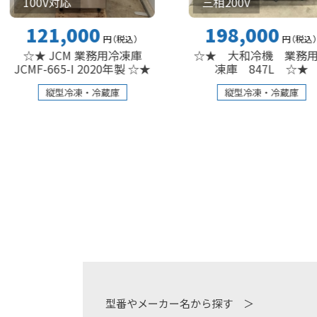
三相200V
V対応
198,000
1,000
円
（税込
）
円
（税込
）
☆★ 大和冷機 業務用冷
 JCM 業務用冷凍庫
凍庫 847L ☆★
-665-I 2020年製 ☆★
縦型冷凍・冷蔵庫
縦型冷凍・冷蔵庫
型番やメーカー名から探す ＞