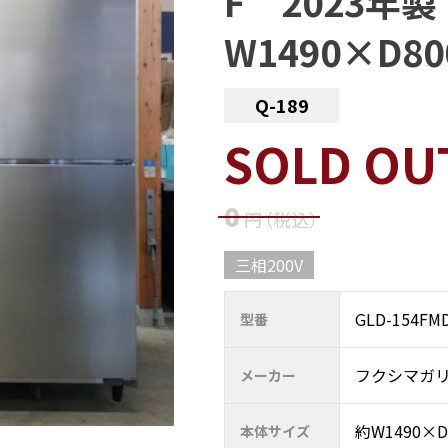
F 2023年
W1490×D8
Q-189
SOLD OU
0
円
（税込
）
三相200V
GLD-154FM
型番
フクシマガ
メーカー
約W1490×D
本体サイズ