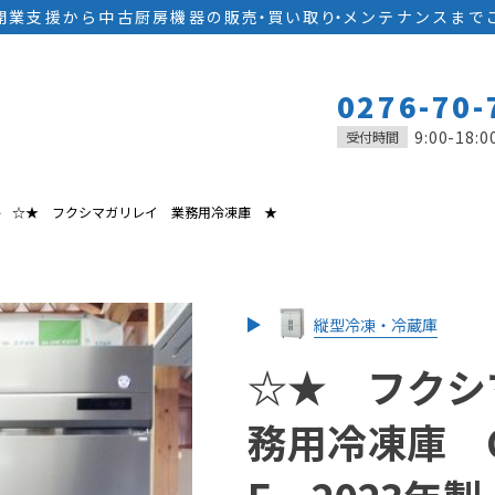
開業支援から中古厨房機器の
販
売
・
買い取
り
・
メンテナンスまで
0276-70-
9:00-18:0
受付時間
☆★ フクシマガリレイ 業務用冷凍庫 ★
縦型冷凍・冷蔵庫
☆★ フクシ
務用冷凍庫 GL