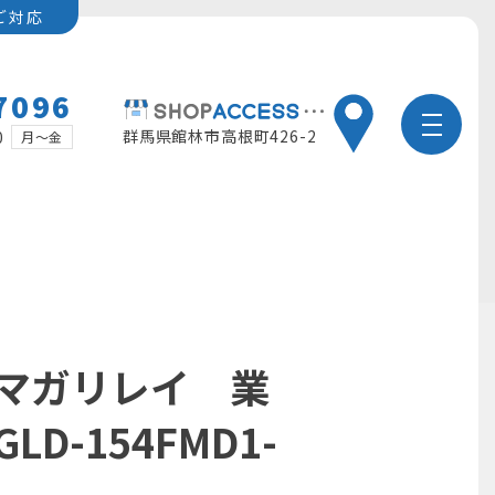
ご対応
7096
群馬県館林市高根町426-2
0
月～金
マガリレイ 業
D-154FMD1-