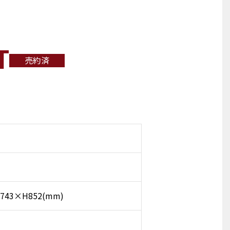
T
売約済
743×H852(mm)