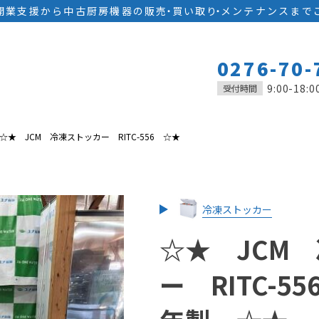
開業支援から中古厨房機器の
販
売
・
買い取
り
・
メンテナンスまで
0276-70-
9:00-18:0
受付時間
☆★ JCM 冷凍ストッカー RITC-556 ☆★
冷凍ストッカー
☆★ JCM
ー RITC-55