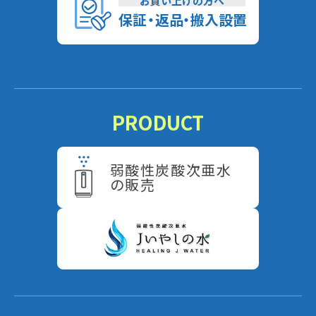
お買い上げの方へ
保
証
・
返
品
・
搬入設置
PRODUCT
弱酸性炭酸次亜水
の販売