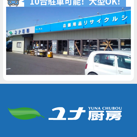
10台駐車可
能
！
大型O
K
！