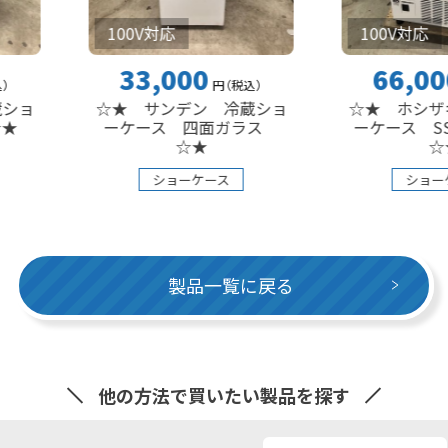
100V対応
100V対応
33,000
66,000
円
（税込
）
円
（税込
）
☆★ サンデン 冷蔵ショ
☆★ ホシザキ 冷蔵
ーケース 四面ガラス
ーケース SSB-48D
☆★
☆★
ショーケース
ショーケース
製品一覧に戻る
他の方法で買いたい製品を探す