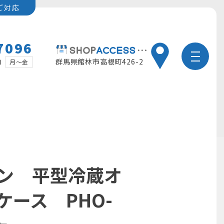
ご対応
7096
群馬県館林市高根町426-2
0
月～金
ン 平型冷蔵オ
ケース PHO-