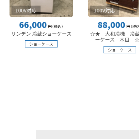
00V対応
100V対応
66,000
88,000
円
（税込
）
円
（税込
）
デン 冷蔵ショーケース
☆★ 大和冷機 冷蔵ショ
ーケース 木目 ☆★
ショーケース
ショーケース