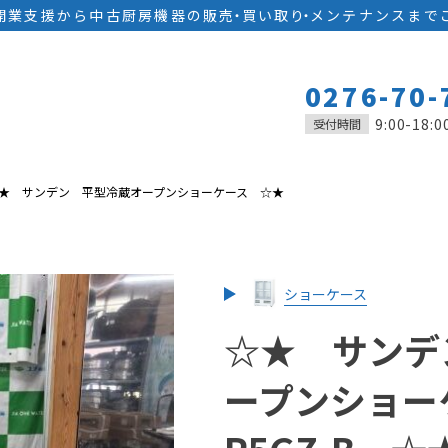
開業支援から中古厨房機器の
販
売
・
買い取
り
・
メンテナンスまで
0276-70-
9:00-18:0
受付時間
★ サンデン 平型冷蔵オープンショーケース ☆★
ショーケース
☆★ サンデ
ープンショー