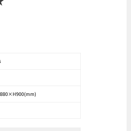
★
B
880×H900(mm)