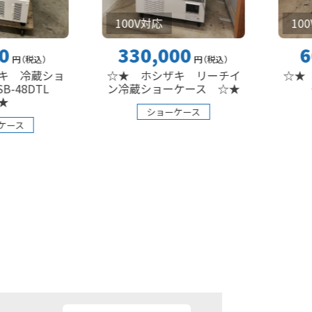
100V対応
100V対応
66,00
330,000
円
（税込
）
ショ
☆★ サンデ
☆★ ホシザキ リーチイ
TL
ーケース
ン冷蔵ショーケース ☆★
ショーケ
ショーケース