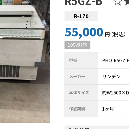
R5GZ-B ☆
R-170
55,000
円
（税込
）
100V対応
PHO-R5GZ-
型番
サンデン
メーカー
約W1500×D
本体サイズ
1ヶ月
保証期間