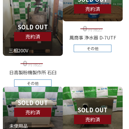
売約済
SOLD OUT
0
円
（税込
）
売約済
鳳商事 浄水器 D-7UTF
その他
三相200V
0
円
（税込
）
日高製粉機製作所 石臼
その他
SOLD OUT
SOLD OUT
売約済
売約済
未使用品