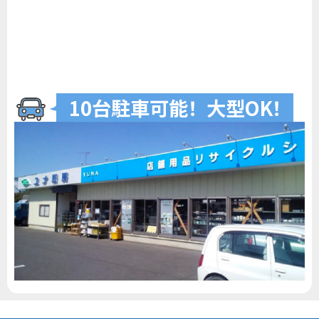
10台駐車可
能
！
大型O
K
！