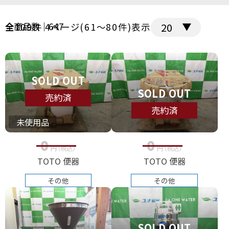
全商品数｜647
全109件 4ページ(61～80件)表示
SOLD OUT
SOLD OUT
売約済
売約済
未使用品
0
0
円
（税込
）
円
（税込
）
TOTO 便器
TOTO 便器
その他
その他
SOLD OUT