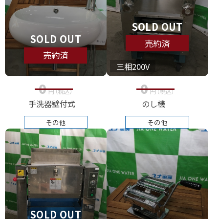
SOLD OUT
SOLD OUT
売約済
売約済
三相200V
0
0
円
（税込
）
円
（税込
）
のし機
手洗器壁付式
その他
その他
SOLD OUT