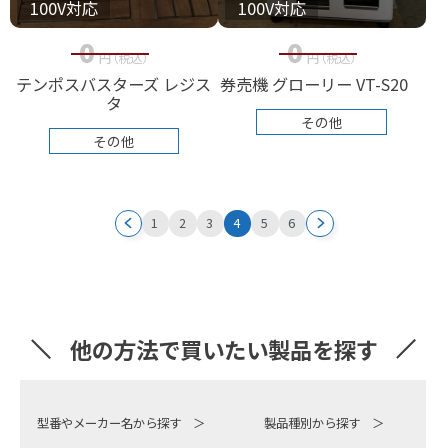
100V対応
100V対応
0
0
円
（税込
）
円
（税込
）
テンポスバスターズ レジス
券売機 グローリー VT-S20
タ
その他
その他
投
1
2
3
4
5
6
稿
ナ
ビ
他の方法で買いたい製品を探す
ゲ
型番やメーカー名から探す ＞
製品種別から探す ＞
ー