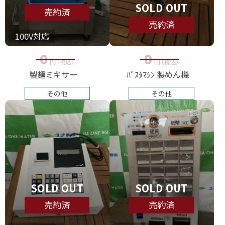
SOLD OUT
売約済
売約済
100V対応
0
0
円
（税込
）
円
（税込
）
製麵ミキサー
ﾊﾟｽﾀﾏｼﾝ 製めん機
その他
その他
SOLD OUT
SOLD OUT
売約済
売約済