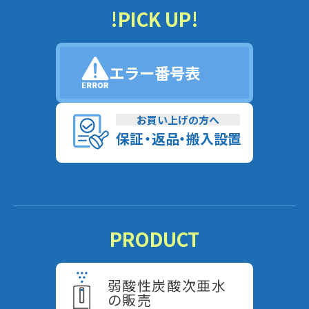
!PICK UP!
エラー番号表
お買い上げの方へ
保
証
・
返
品
・
搬入設置
PRODUCT
弱酸性炭酸次亜水
の販売