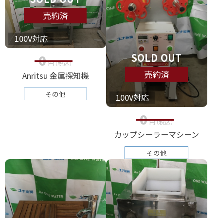
売約済
100V対応
SOLD OUT
0
円
（税込
）
売約済
Anritsu 金属探知機
その他
100V対応
0
円
（税込
）
カップシーラーマシーン
その他