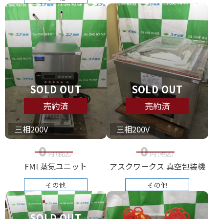
SOLD OUT
SOLD OUT
売約済
売約済
三相200V
三相200V
0
0
円
（税込
）
円
（税込
）
FMI 蒸気ユニット
アスクワークス 真空包装機
その他
その他
SOLD OUT