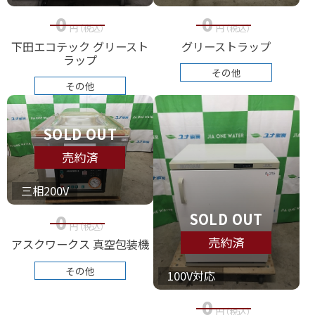
0
0
円
（税込
）
円
（税込
）
下田エコテック グリースト
グリーストラップ
ラップ
その他
その他
SOLD OUT
売約済
三相200V
SOLD OUT
0
円
（税込
）
売約済
アスクワークス 真空包装機
その他
100V対応
0
円
（税込
）