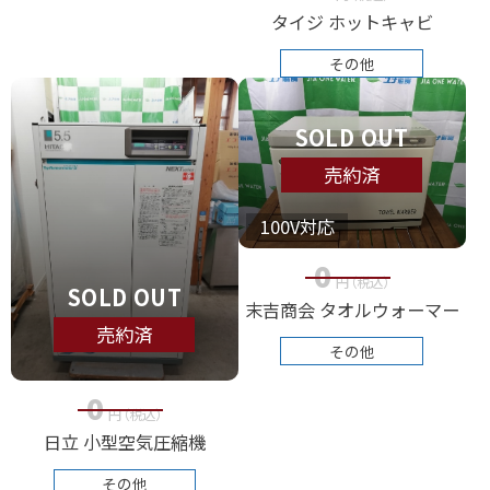
タイジ ホットキャビ
その他
SOLD OUT
売約済
100V対応
0
円
（税込
）
SOLD OUT
末吉商会 タオルウォーマー
売約済
その他
0
円
（税込
）
日立 小型空気圧縮機
その他