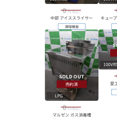
0
円
（税込
）
中部 アイススライサー
キューブ
調理機器
S
100V
SOLD OUT
愛
売約済
LPG
0
円
（税込
）
マルゼン ガス消毒槽