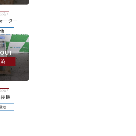
税込
）
ォーター
他
 OUT
約済
税込
）
包装機
機器