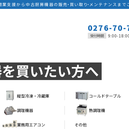
開業支援から中古厨房機器の
販
売
・
買い取
り
・
メンテナンスまで
0276-70-
9:00-18:0
受付時間
器を
買いたい方へ
縦型冷凍・冷蔵庫
コールドテーブル
調理機器
熱調理機
業務用エアコン
その他