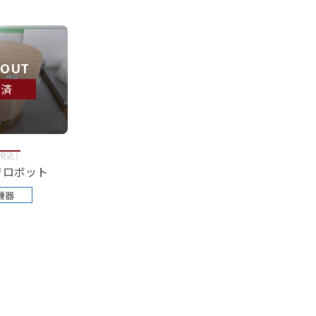
 OUT
約済
税込
）
リロボット
機器