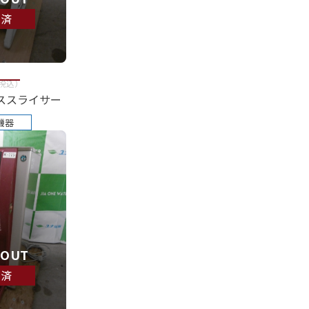
約済
税込
）
ススライサー
機器
 OUT
約済