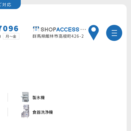
ご対応
7096
群馬県館林市高根町426-2
0
月～金
製氷機
食器洗浄機