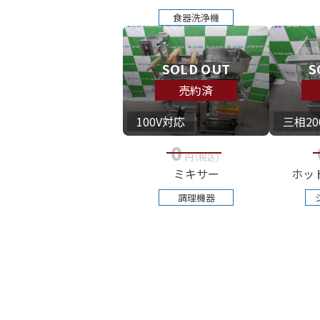
食器洗浄機
SOLD OUT
S
売約済
100V対応
三相20
0
円
（税込
）
ミキサー
ホッ
調理機器
投
稿
ナ