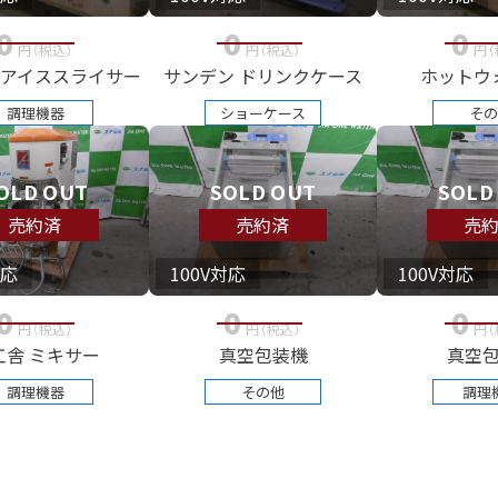
0
0
0
円
（税込
）
円
（税込
）
円
（
アイススライサー
サンデン ドリンクケース
ホットウ
調理機器
ショーケース
その
OLD OUT
SOLD OUT
SOLD
売約済
売約済
売
対応
100V対応
100V対応
0
0
0
円
（税込
）
円
（税込
）
円
（
工舎 ミキサー
真空包装機
真空
調理機器
その他
調理