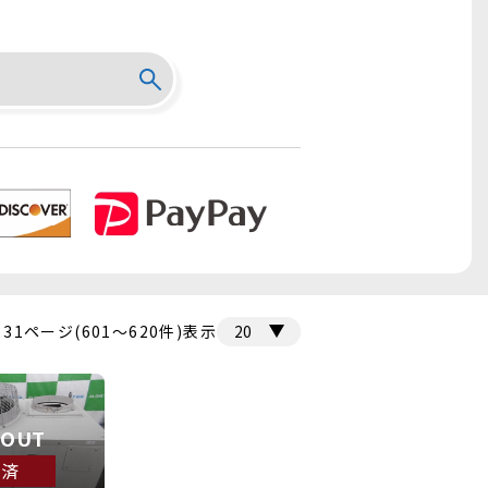
 31ページ(601～620件)表示
 OUT
約済