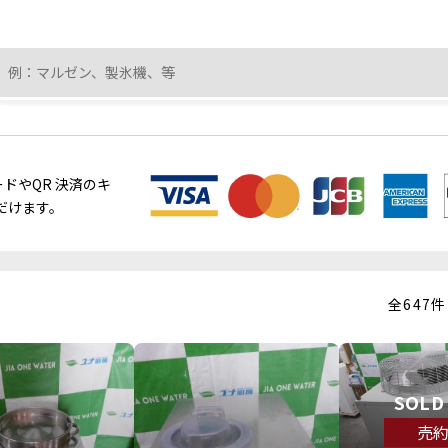
ドやQR 決済のキ
ただけます。
全647件
SOLD
売