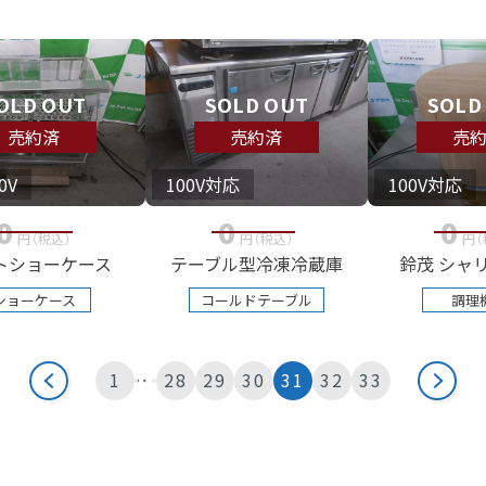
OLD OUT
SOLD OUT
SOLD
売約済
売約済
売
0V
100V対応
100V対応
0
0
0
円
（税込
）
円
（税込
）
円
（
トショーケース
テーブル型冷凍冷蔵庫
鈴茂 シャ
ショーケース
コールドテーブル
調理
1
28
29
30
31
32
33
…