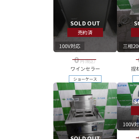
SOLD OUT
S
売約済
100V対応
三相20
0
円
（税込
）
ワインセラー
捏
ショーケース
S
100V
SOLD OUT