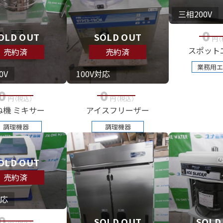
三相200V
0
OLD OUT
SOLD OUT
円
（
スポット
売約済
売約済
業務用エ
0V
100V対応
0
0
円
（税込
）
円
（税込
）
ね機 ミキサー
アイスフリーザー
調理機器
調理機器
OLD OUT
売約済
対応
0
SOLD OUT
SOLD