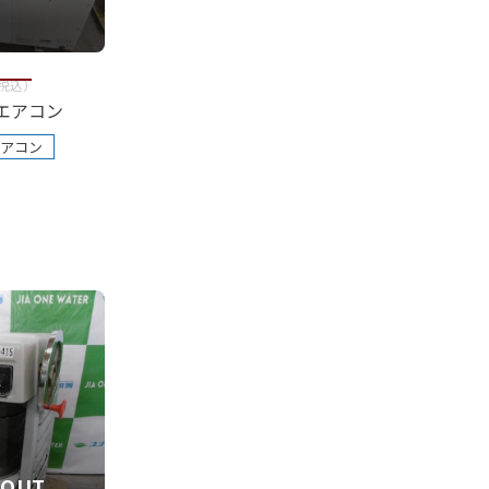
税込
）
エアコン
アコン
 OUT