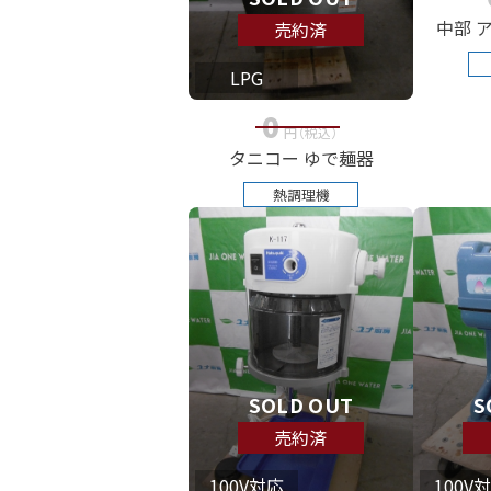
中部 
売約済
LPG
0
円
（税込
）
タニコー ゆで麺器
熱調理機
SOLD OUT
S
売約済
100V対応
100V