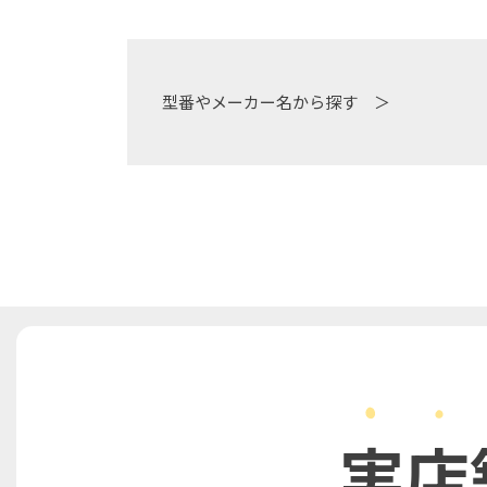
ビ
ゲ
ー
型番やメーカー名から探す ＞
シ
ョ
ン
実店