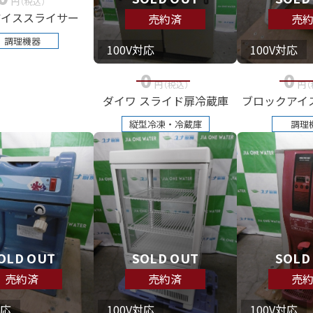
円
（税込
）
アイススライサー
売約済
売
調理機器
100V対応
100V対応
0
0
円
（税込
）
円
（
ダイワ スライド扉冷蔵庫
ブロックアイ
縦型冷凍・冷蔵庫
調理
OLD OUT
SOLD OUT
SOLD
売約済
売約済
売
対応
100V対応
100V対応