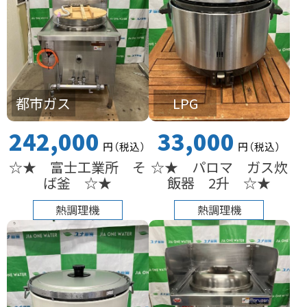
都市ガス
LPG
242,000
33,000
円
（税込
）
円
（税込
）
☆★ 富士工業所 そ
☆★ パロマ ガス炊
ば釜 ☆★
飯器 2升 ☆★
熱調理機
熱調理機