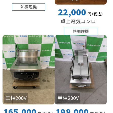
熱調理機
22,000
円
（税込
）
卓上電気コンロ
熱調理機
三相200V
単相200V
165,000
198,000