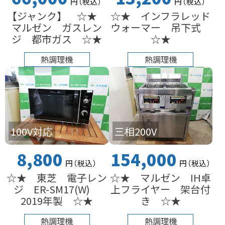
円
（税込
）
円
（税込
）
【ジャンク】 ☆★
☆★ インフラレッド
マルゼン ガスレン
ウォーマー 吊下式
ジ 都市ガス ☆★
☆★
熱調理機
熱調理機
100V対応
三相200V
8,800
154,000
円
（税込
）
円
（税込
）
☆★ 東芝 電子レン
☆★ マルゼン IH卓
ジ ER-SM17(W)
上フライヤー 架台付
2019年製 ☆★
き ☆★
熱調理機
熱調理機