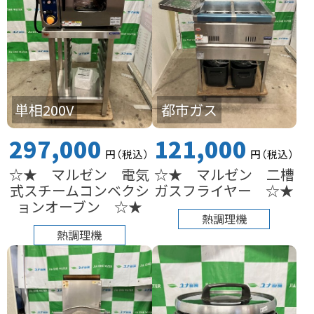
単相200V
都市ガス
297,000
121,000
円
（税込
）
円
（税込
）
☆★ マルゼン 電気
☆★ マルゼン 二槽
式スチームコンベクシ
ガスフライヤー ☆★
ョンオーブン ☆★
熱調理機
熱調理機