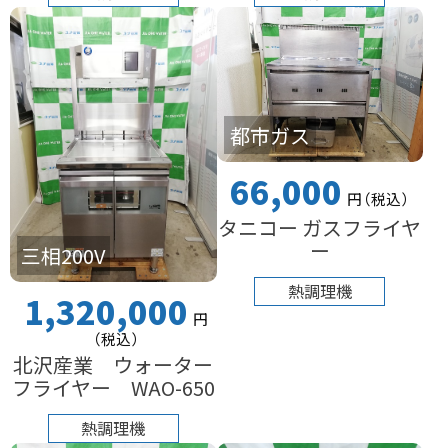
都市ガス
66,000
円
（税込
）
タニコー ガスフライヤ
ー
三相200V
熱調理機
1,320,000
円
（税込
）
北沢産業 ウォーター
フライヤー WAO-650
熱調理機