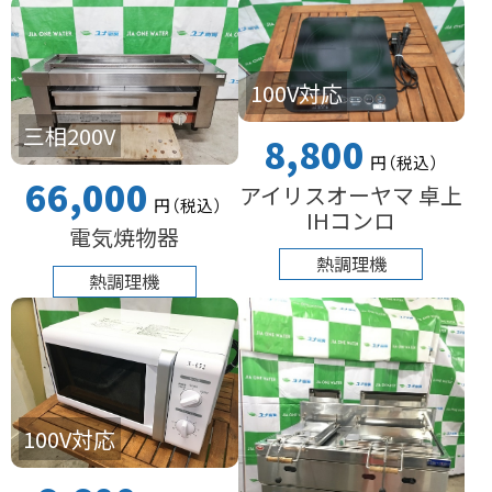
100V対応
三相200V
8,800
円
（税込
）
66,000
アイリスオーヤマ 卓上
円
（税込
）
IHコンロ
電気焼物器
熱調理機
熱調理機
100V対応