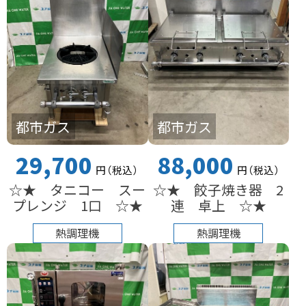
都市ガス
都市ガス
29,700
88,000
円
（税込
）
円
（税込
）
☆★ タニコー スー
☆★ 餃子焼き器 2
プレンジ 1口 ☆★
連 卓上 ☆★
熱調理機
熱調理機