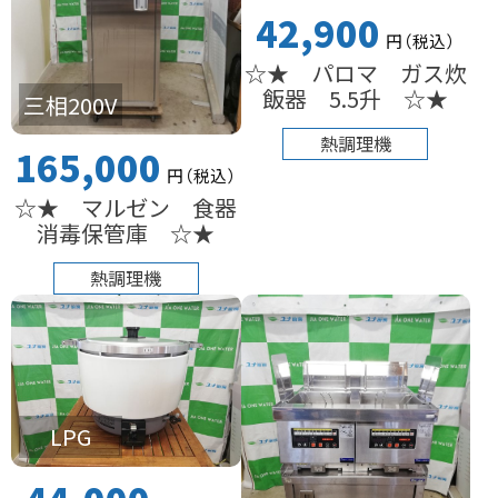
42,900
円
（税込
）
☆★ パロマ ガス炊
飯器 5.5升 ☆★
三相200V
熱調理機
165,000
円
（税込
）
☆★ マルゼン 食器
消毒保管庫 ☆★
熱調理機
LPG