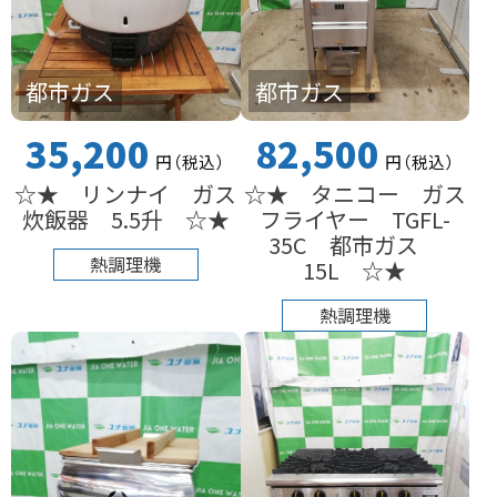
都市ガス
都市ガス
35,200
82,500
円
（税込
）
円
（税込
）
☆★ リンナイ ガス
☆★ タニコー ガス
炊飯器 5.5升 ☆★
フライヤー TGFL-
35C 都市ガス
熱調理機
15L ☆★
熱調理機