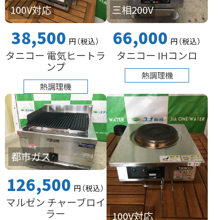
100V対応
三相200V
38,500
66,000
円
（税込
）
円
（税込
）
タニコー 電気ヒートラ
タニコー IHコンロ
ンプ
熱調理機
熱調理機
都市ガス
126,500
円
（税込
）
マルゼン チャーブロイ
ラー
100V対応