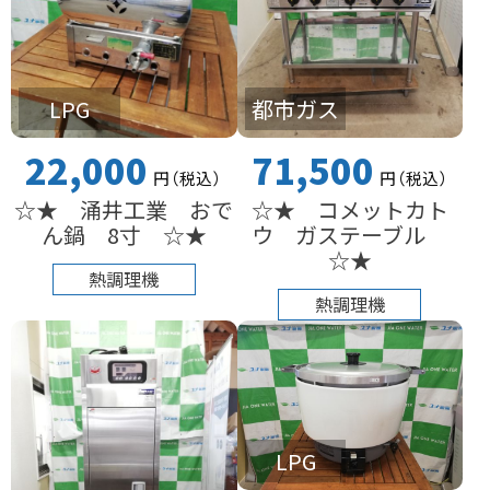
LPG
都市ガス
22,000
71,500
円
（税込
）
円
（税込
）
☆★ 涌井工業 おで
☆★ コメットカト
ん鍋 8寸 ☆★
ウ ガステーブル
☆★
熱調理機
熱調理機
LPG