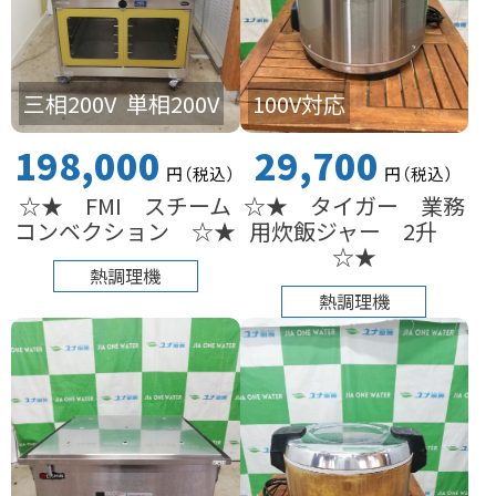
100V対応
三相200V
単相200V
29,700
198,000
円
（税込
）
円
（税込
）
☆★ タイガー 業務
☆★ FMI スチーム
用炊飯ジャー 2升
コンベクション ☆★
☆★
熱調理機
熱調理機