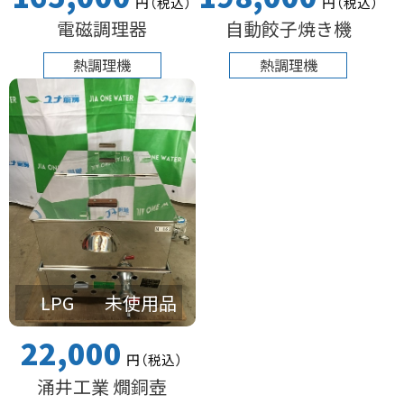
円
（税込
）
円
（税込
）
電磁調理器
自動餃子焼き機
熱調理機
熱調理機
LPG
未使用品
22,000
円
（税込
）
涌井工業 燗銅壺