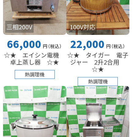
三相200V
100V対応
66,000
22,000
円
（税込
）
円
（税込
）
☆★ エイシン電機
☆★ タイガー 電子
卓上蒸し器 ☆★
ジャー 2升2合用
☆★
熱調理機
熱調理機