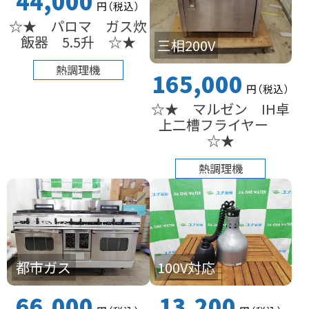
44,000
円
（税込
）
☆★ パロマ ガス炊
飯器 5.5升 ☆★
三相200V
熱調理機
165,000
円
（税込
）
☆★ マルゼン IH卓
上二槽フライヤー
☆★
熱調理機
都市ガス
100V対応
66,000
13,200