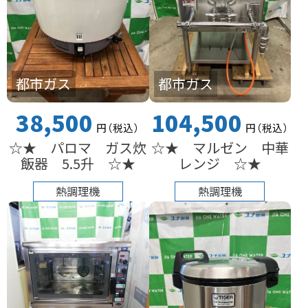
都市ガス
都市ガス
38,500
104,500
円
（税込
）
円
（税込
）
☆★ パロマ ガス炊
☆★ マルゼン 中華
飯器 5.5升 ☆★
レンジ ☆★
熱調理機
熱調理機