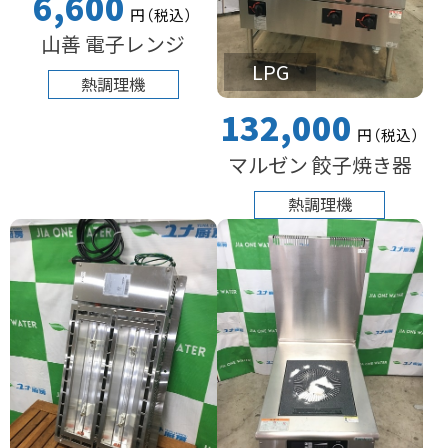
6,600
円
（税込
）
山善 電子レンジ
LPG
熱調理機
132,000
円
（税込
）
マルゼン 餃子焼き器
熱調理機