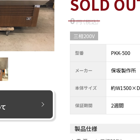
SOLD OU
0
円
（税込
）
三相200V
PKK-500
型番
保坂製作所
メーカー
約W1500×D
本体サイズ
2週間
保証期間
いて
製品仕様