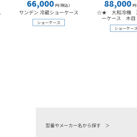
66,000
88,000
円
（税込
）
円
（税込
）
サンデン 冷蔵ショーケース
☆★ 大和冷機 冷蔵ショ
ーケース 木目 ☆★
ショーケース
ショーケース
型番やメーカー名から探す ＞