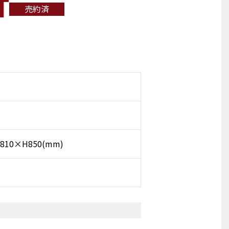
T
売約済
810×H850(mm)