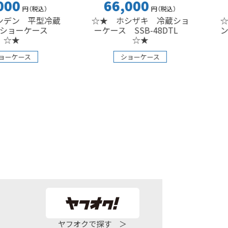
66,000
330,0
込
）
円
（税込
）
型冷蔵
☆★ ホシザキ 冷蔵ショ
☆★ ホシ
ース
ーケース SSB-48DTL
ン冷蔵ショ
☆★
ショ
ショーケース
ヤフオクで探す ＞