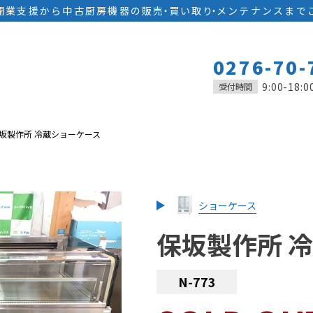
開業支援から中古厨房機器の
販
売
・
買い取
り
・
メンテナンスまで
0276-70-
9:00-18:0
受付時間
坂製作所 冷蔵ショーケース
ショーケース
保坂製作所 
N-773