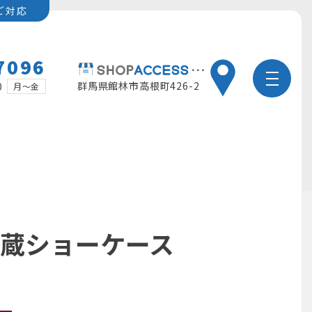
ご対応
7096
群馬県館林市高根町426-2
0
月～金
冷蔵ショーケース