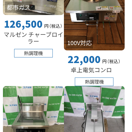
都市ガス
126,500
円
（税込
）
マルゼン チャーブロイ
ラー
100V対応
熱調理機
22,000
円
（税込
）
卓上電気コンロ
熱調理機