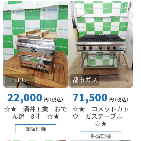
LPG
都市ガス
22,000
71,500
円
（税込
）
円
（税込
）
☆★ 涌井工業 おで
☆★ コメットカト
ん鍋 8寸 ☆★
ウ ガステーブル
☆★
熱調理機
熱調理機