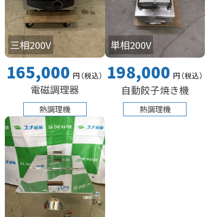
三相200V
単相200V
165,000
198,000
円
（税込
）
円
（税込
）
電磁調理器
自動餃子焼き機
熱調理機
熱調理機