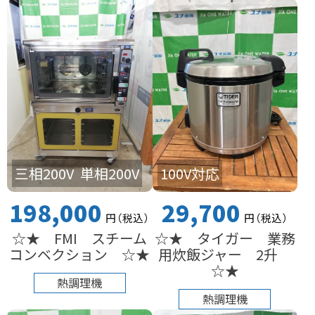
100V対応
三相200V
単相200V
29,700
198,000
円
（税込
）
円
（税込
）
☆★ タイガー 業務
☆★ FMI スチーム
用炊飯ジャー 2升
コンベクション ☆★
☆★
熱調理機
熱調理機