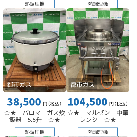
熱調理機
熱調理機
都市ガス
都市ガス
38,500
104,500
円
（税込
）
円
（税込
）
☆★ パロマ ガス炊
☆★ マルゼン 中華
飯器 5.5升 ☆★
レンジ ☆★
熱調理機
熱調理機