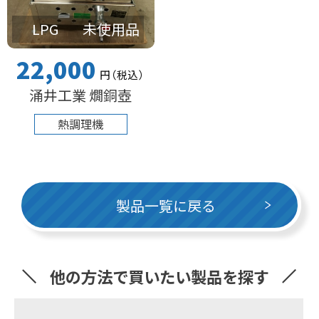
LPG
未使用品
22,000
円
（税込
）
涌井工業 燗銅壺
熱調理機
製品一覧に戻る
他の方法で買いたい製品を探す