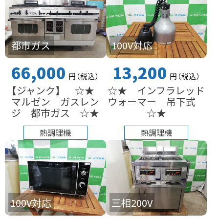
都市ガス
100V対応
66,000
13,200
円
（税込
）
円
（税込
）
【ジャンク】 ☆★
☆★ インフラレッド
マルゼン ガスレン
ウォーマー 吊下式
ジ 都市ガス ☆★
☆★
熱調理機
熱調理機
100V対応
三相200V