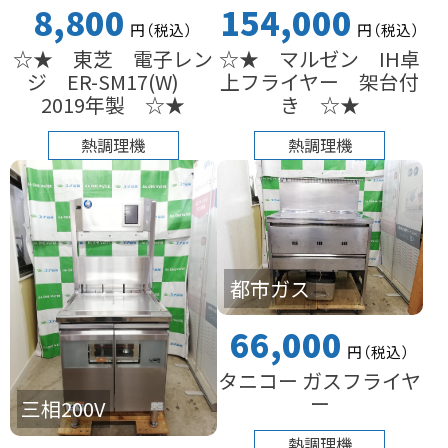
8,800
154,000
円
（税込
）
円
（税込
）
☆★ 東芝 電子レン
☆★ マルゼン IH卓
ジ ER-SM17(W)
上フライヤー 架台付
2019年製 ☆★
き ☆★
熱調理機
熱調理機
都市ガス
66,000
円
（税込
）
タニコー ガスフライヤ
ー
三相200V
熱調理機