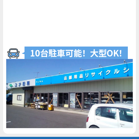
10台駐車可
能
！
大型O
K
！