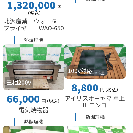
1,320,000
円
（税込
）
北沢産業 ウォーター
フライヤー WAO-650
熱調理機
100V対応
三相200V
8,800
円
（税込
）
66,000
アイリスオーヤマ 卓上
円
（税込
）
IHコンロ
電気焼物器
熱調理機
熱調理機