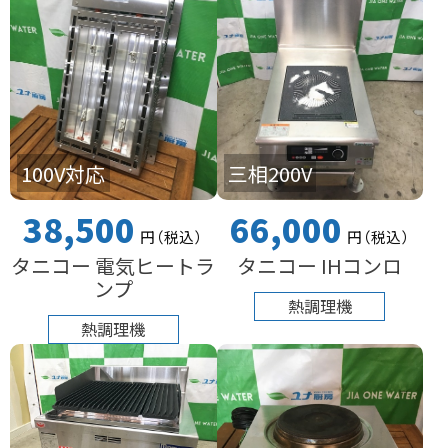
100V対応
三相200V
38,500
66,000
円
（税込
）
円
（税込
）
タニコー 電気ヒートラ
タニコー IHコンロ
ンプ
熱調理機
熱調理機