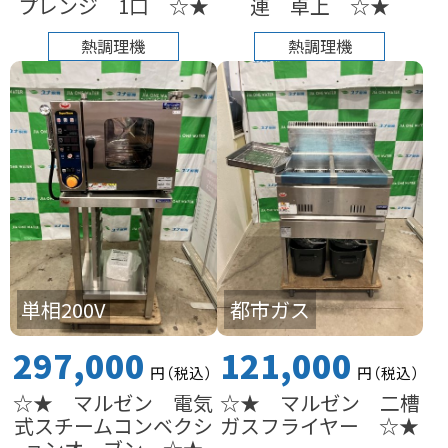
プレンジ 1口 ☆★
連 卓上 ☆★
熱調理機
熱調理機
単相200V
都市ガス
297,000
121,000
円
（税込
）
円
（税込
）
☆★ マルゼン 電気
☆★ マルゼン 二槽
式スチームコンベクシ
ガスフライヤー ☆★