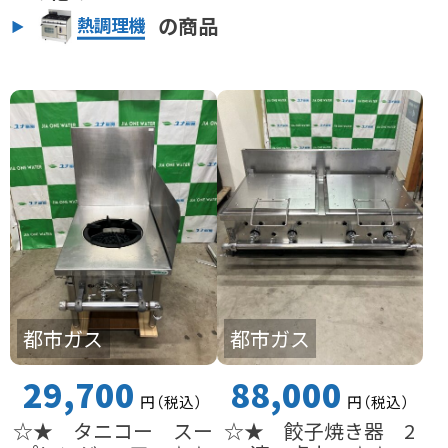
の商品
熱調理機
都市ガス
都市ガス
29,700
88,000
円
（税込
）
円
（税込
）
☆★ タニコー スー
☆★ 餃子焼き器 2