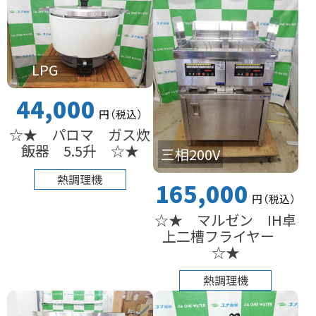
LPG
44,000
円
（税込
）
☆★ パロマ ガス炊
飯器 5.5升 ☆★
三相200V
熱調理機
165,000
円
（税込
）
☆★ マルゼン IH卓
上二槽フライヤー
☆★
熱調理機