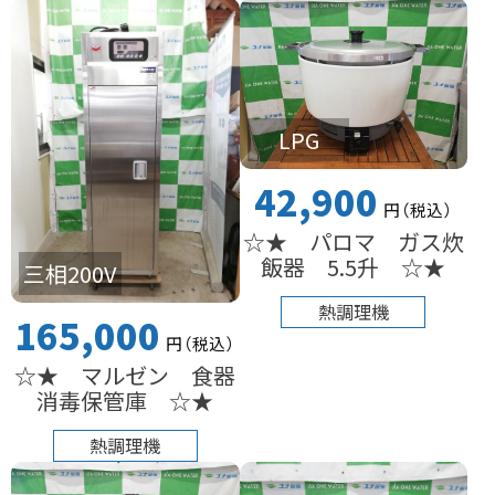
LPG
42,900
円
（税込
）
☆★ パロマ ガス炊
飯器 5.5升 ☆★
三相200V
熱調理機
165,000
円
（税込
）
☆★ マルゼン 食器
消毒保管庫 ☆★
熱調理機