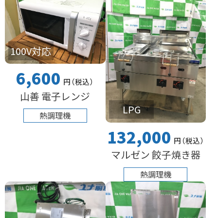
100V対応
6,600
円
（税込
）
山善 電子レンジ
LPG
熱調理機
132,000
円
（税込
）
マルゼン 餃子焼き器
熱調理機