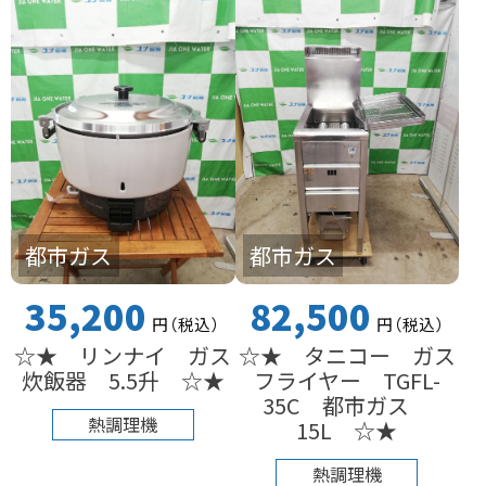
都市ガス
都市ガス
35,200
82,500
円
（税込
）
円
（税込
）
☆★ リンナイ ガス
☆★ タニコー ガス
炊飯器 5.5升 ☆★
フライヤー TGFL-
35C 都市ガス
熱調理機
15L ☆★
熱調理機