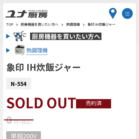
TOP
厨房機器を買いたい方へ
熱調理機
象印 IH炊飯ジャー
厨房機器を
買いたい方へ
熱調理機
象印 IH炊飯ジャー
N-554
SOLD OUT
売約済
0
円
（税込
）
単相200V