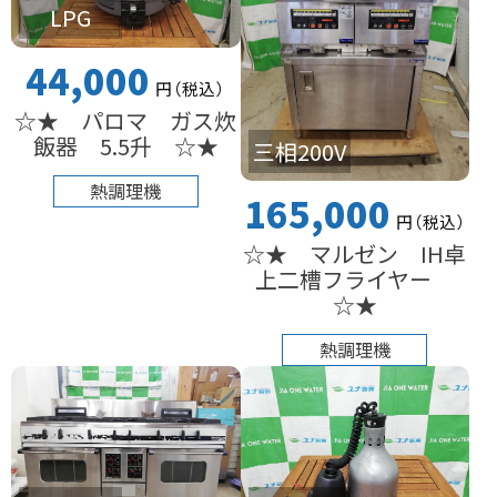
LPG
44,000
円
（税込
）
☆★ パロマ ガス炊
飯器 5.5升 ☆★
三相200V
熱調理機
165,000
円
（税込
）
☆★ マルゼン IH卓
上二槽フライヤー
☆★
熱調理機