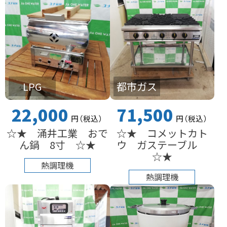
LPG
都市ガス
22,000
71,500
円
（税込
）
円
（税込
）
☆★ 涌井工業 おで
☆★ コメットカト
ん鍋 8寸 ☆★
ウ ガステーブル
☆★
熱調理機
熱調理機