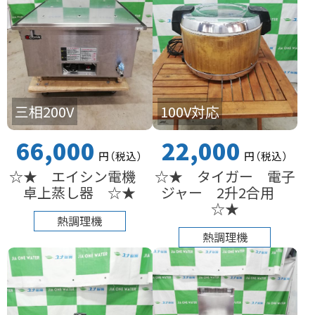
三相200V
100V対応
66,000
22,000
円
（税込
）
円
（税込
）
☆★ エイシン電機
☆★ タイガー 電子
卓上蒸し器 ☆★
ジャー 2升2合用
☆★
熱調理機
熱調理機