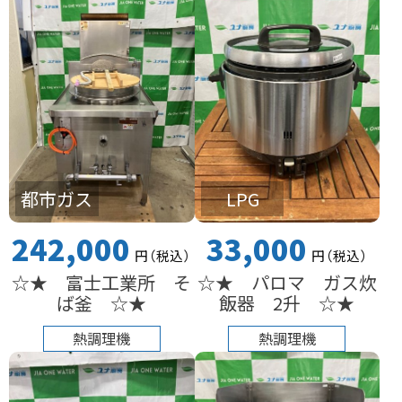
都市ガス
LPG
242,000
33,000
円
（税込
）
円
（税込
）
☆★ 富士工業所 そ
☆★ パロマ ガス炊
ば釜 ☆★
飯器 2升 ☆★
熱調理機
熱調理機