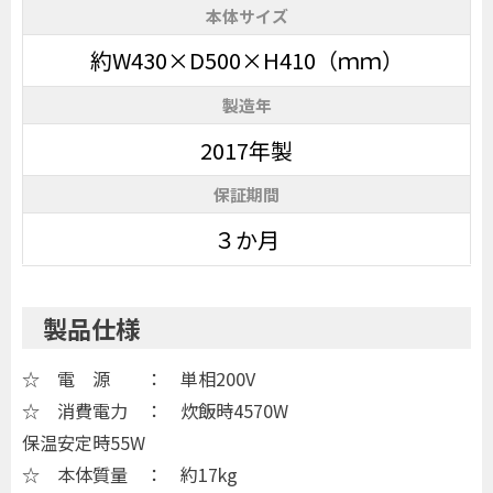
本体サイズ
約W430×D500×H410（ｍｍ）
製造年
2017年製
保証期間
３か月
製品仕様
☆ 電 源 ： 単相200V
☆ 消費電力 ： 炊飯時4570W
保温安定時55W
☆ 本体質量 ： 約17kg