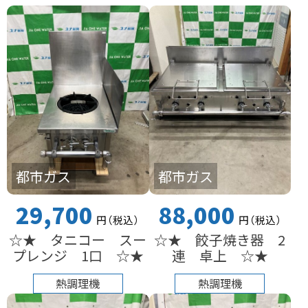
都市ガス
都市ガス
29,700
88,000
円
（税込
）
円
（税込
）
☆★ タニコー スー
☆★ 餃子焼き器 2
プレンジ 1口 ☆★
連 卓上 ☆★
熱調理機
熱調理機