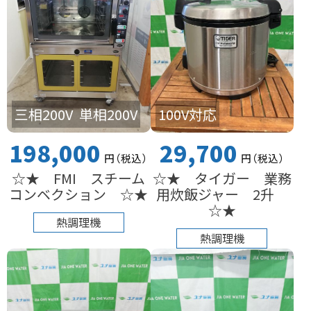
100V対応
三相200V
単相200V
29,700
198,000
円
（税込
）
円
（税込
）
☆★ タイガー 業務
☆★ FMI スチーム
用炊飯ジャー 2升
コンベクション ☆★
☆★
熱調理機
熱調理機