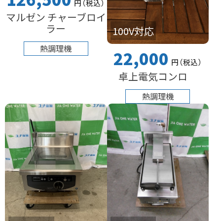
円
（税込
）
マルゼン チャーブロイ
ラー
100V対応
熱調理機
22,000
円
（税込
）
卓上電気コンロ
熱調理機