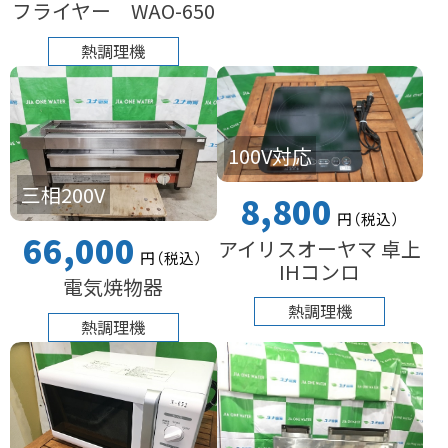
フライヤー WAO-650
熱調理機
100V対応
三相200V
8,800
円
（税込
）
66,000
アイリスオーヤマ 卓上
円
（税込
）
IHコンロ
電気焼物器
熱調理機
熱調理機