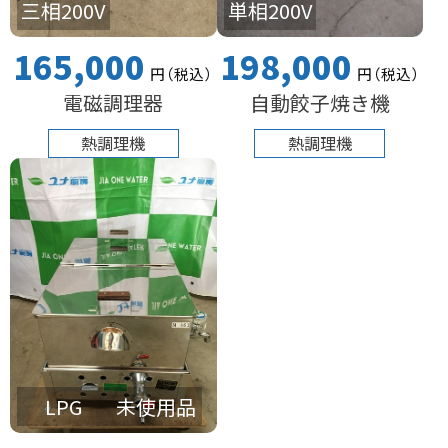
三相200V
単相200V
165,000
198,000
円
（税込
）
円
（税込
）
電磁調理器
自動餃子焼き機
熱調理機
熱調理機
LPG
未使用品