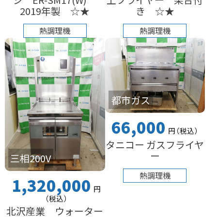
2019年製 ☆★
き ☆★
熱調理機
熱調理機
都市ガス
66,000
円
（税込
）
タニコー ガスフライヤ
ー
三相200V
熱調理機
1,320,000
円
（税込
）
北沢産業 ウォーター