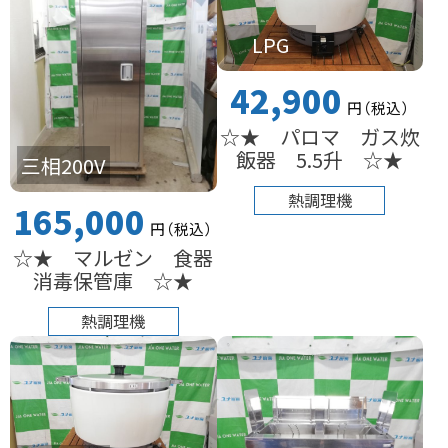
LPG
42,900
円
（税込
）
☆★ パロマ ガス炊
飯器 5.5升 ☆★
三相200V
熱調理機
165,000
円
（税込
）
☆★ マルゼン 食器
消毒保管庫 ☆★
熱調理機