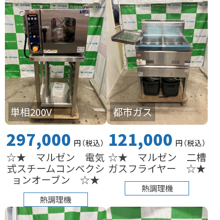
単相200V
都市ガス
297,000
121,000
円
（税込
）
円
（税込
）
☆★ マルゼン 電気
☆★ マルゼン 二槽
式スチームコンベクシ
ガスフライヤー ☆★
ョンオーブン ☆★
熱調理機
熱調理機