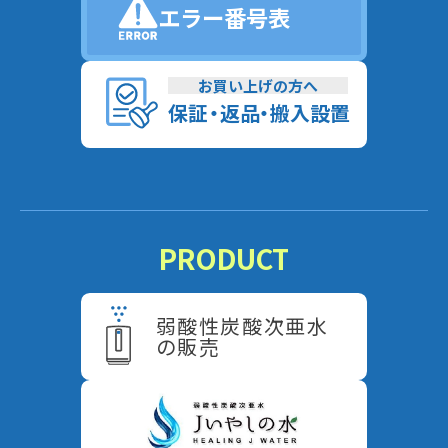
エラー番号表
お買い上げの方へ
保
証
・
返
品
・
搬入設置
PRODUCT
弱酸性炭酸次亜水
の販売