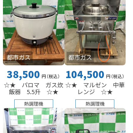
都市ガス
都市ガス
38,500
104,500
円
（税込
）
円
（税込
）
☆★ パロマ ガス炊
☆★ マルゼン 中華
飯器 5.5升 ☆★
レンジ ☆★
熱調理機
熱調理機