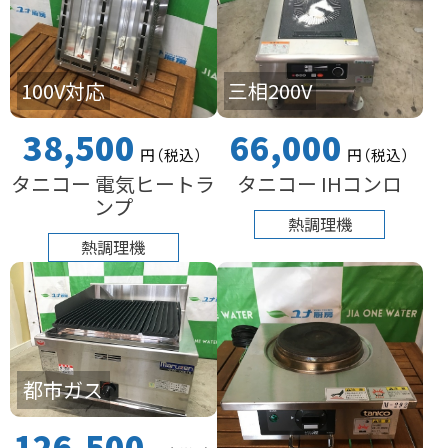
100V対応
三相200V
38,500
66,000
円
（税込
）
円
（税込
）
タニコー 電気ヒートラ
タニコー IHコンロ
ンプ
熱調理機
熱調理機
都市ガス
126,500