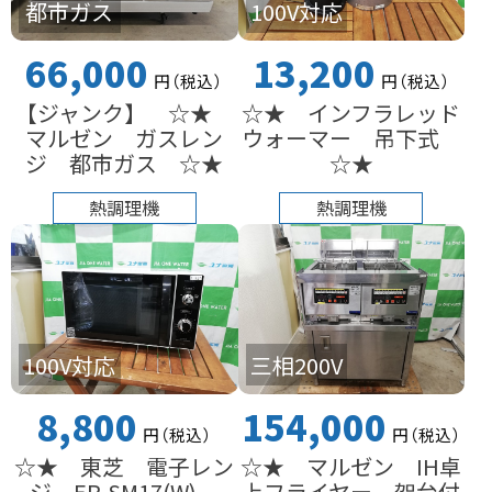
都市ガス
100V対応
66,000
13,200
円
（税込
）
円
（税込
）
【ジャンク】 ☆★
☆★ インフラレッド
マルゼン ガスレン
ウォーマー 吊下式
ジ 都市ガス ☆★
☆★
熱調理機
熱調理機
100V対応
三相200V
8,800
154,000
円
（税込
）
円
（税込
）
☆★ 東芝 電子レン
☆★ マルゼン IH卓
ジ ER-SM17(W)
上フライヤー 架台付