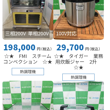
100V対応
三相200V
単相200V
29,700
198,000
円
（税込
）
円
（税込
）
☆★ タイガー 業務
☆★ FMI スチーム
用炊飯ジャー 2升
コンベクション ☆★
☆★
熱調理機
熱調理機