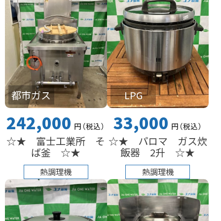
都市ガス
LPG
242,000
33,000
円
（税込
）
円
（税込
）
☆★ 富士工業所 そ
☆★ パロマ ガス炊
ば釜 ☆★
飯器 2升 ☆★
熱調理機
熱調理機