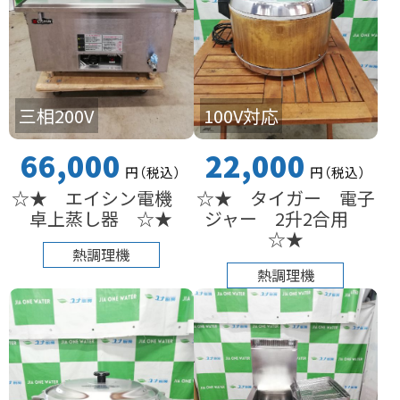
三相200V
100V対応
66,000
22,000
円
（税込
）
円
（税込
）
☆★ エイシン電機
☆★ タイガー 電子
卓上蒸し器 ☆★
ジャー 2升2合用
☆★
熱調理機
熱調理機