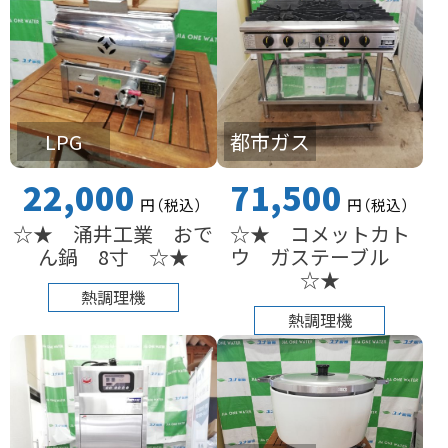
LPG
都市ガス
22,000
71,500
円
（税込
）
円
（税込
）
☆★ 涌井工業 おで
☆★ コメットカト
ん鍋 8寸 ☆★
ウ ガステーブル
☆★
熱調理機
熱調理機