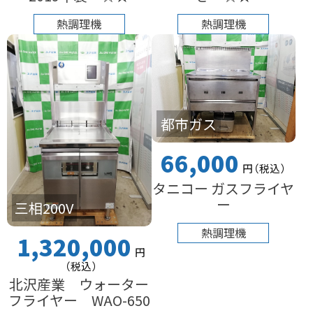
熱調理機
熱調理機
都市ガス
66,000
円
（税込
）
タニコー ガスフライヤ
ー
三相200V
熱調理機
1,320,000
円
（税込
）
北沢産業 ウォーター
フライヤー WAO-650