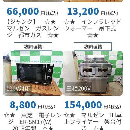
66,000
13,200
円
（税込
）
円
（税込
）
【ジャンク】 ☆★
☆★ インフラレッド
マルゼン ガスレン
ウォーマー 吊下式
ジ 都市ガス ☆★
☆★
熱調理機
熱調理機
100V対応
三相200V
8,800
154,000
円
（税込
）
円
（税込
）
☆★ 東芝 電子レン
☆★ マルゼン IH卓
ジ ER-SM17(W)
上フライヤー 架台付
2019年製 ☆★
き ☆★