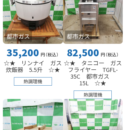
都市ガス
都市ガス
35,200
82,500
円
（税込
）
円
（税込
）
☆★ リンナイ ガス
☆★ タニコー ガス
炊飯器 5.5升 ☆★
フライヤー TGFL-
35C 都市ガス
熱調理機
15L ☆★
熱調理機