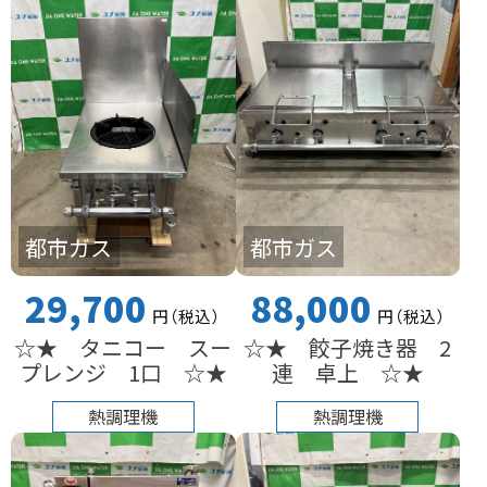
都市ガス
都市ガス
29,700
88,000
円
（税込
）
円
（税込
）
☆★ タニコー スー
☆★ 餃子焼き器 2
プレンジ 1口 ☆★
連 卓上 ☆★
熱調理機
熱調理機