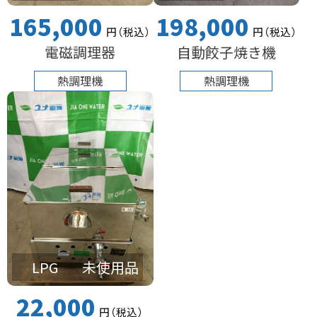
165,000
198,000
円
（税込
）
円
（税込
）
電磁調理器
自動餃子焼き機
熱調理機
熱調理機
LPG
未使用品
22,000
円
（税込
）