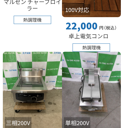
マルゼン チャーブロイ
ラー
100V対応
熱調理機
22,000
円
（税込
）
卓上電気コンロ
熱調理機
三相200V
単相200V