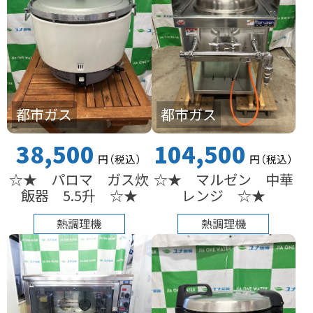
都市ガス
都市ガス
38,500
104,500
円
（税込
）
円
（税込
）
☆★ パロマ ガス炊
☆★ マルゼン 中華
飯器 5.5升 ☆★
レンジ ☆★
熱調理機
熱調理機