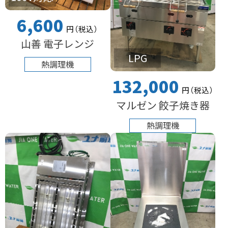
6,600
円
（税込
）
山善 電子レンジ
LPG
熱調理機
132,000
円
（税込
）
マルゼン 餃子焼き器
熱調理機