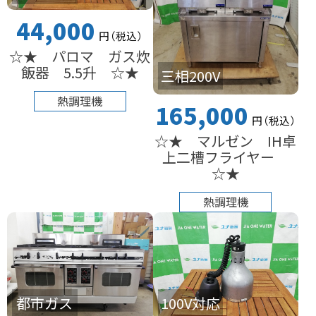
44,000
円
（税込
）
☆★ パロマ ガス炊
飯器 5.5升 ☆★
三相200V
熱調理機
165,000
円
（税込
）
☆★ マルゼン IH卓
上二槽フライヤー
☆★
熱調理機
都市ガス
100V対応