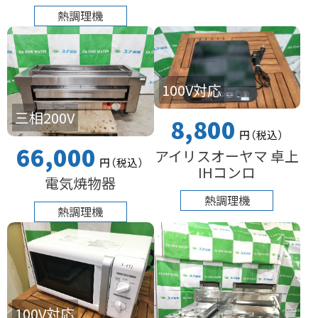
熱調理機
100V対応
三相200V
8,800
円
（税込
）
66,000
アイリスオーヤマ 卓上
円
（税込
）
IHコンロ
電気焼物器
熱調理機
熱調理機
100V対応