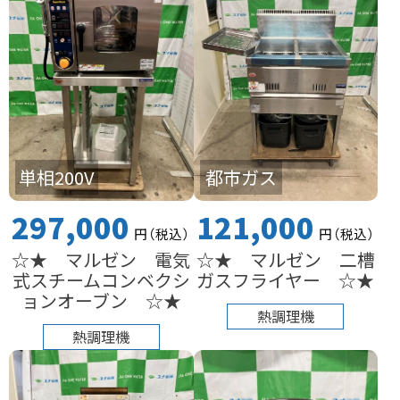
単相200V
都市ガス
297,000
121,000
円
（税込
）
円
（税込
）
☆★ マルゼン 電気
☆★ マルゼン 二槽
式スチームコンベクシ
ガスフライヤー ☆★
ョンオーブン ☆★
熱調理機
熱調理機