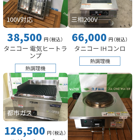
100V対応
三相200V
38,500
66,000
円
（税込
）
円
（税込
）
タニコー 電気ヒートラ
タニコー IHコンロ
ンプ
熱調理機
熱調理機
都市ガス
126,500
円
（税込
）