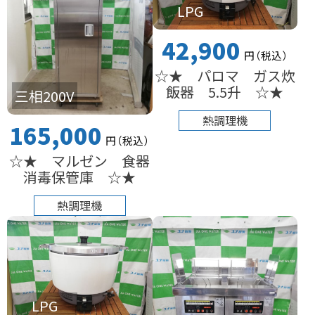
LPG
42,900
円
（税込
）
☆★ パロマ ガス炊
飯器 5.5升 ☆★
三相200V
熱調理機
165,000
円
（税込
）
☆★ マルゼン 食器
消毒保管庫 ☆★
熱調理機
LPG