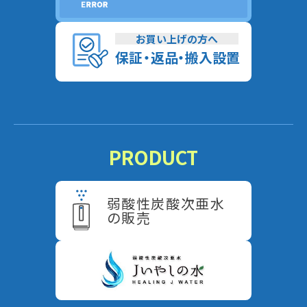
お買い上げの方へ
保
証
・
返
品
・
搬入設置
PRODUCT
弱酸性炭酸次亜水
の販売