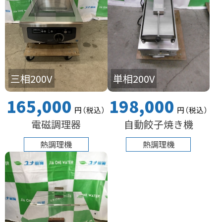
三相200V
単相200V
165,000
198,000
円
（税込
）
円
（税込
）
電磁調理器
自動餃子焼き機
熱調理機
熱調理機