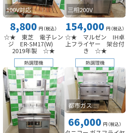
100V対応
三相200V
8,800
154,000
円
（税込
）
円
（税込
）
☆★ 東芝 電子レン
☆★ マルゼン IH卓
ジ ER-SM17(W)
上フライヤー 架台付
2019年製 ☆★
き ☆★
熱調理機
熱調理機
都市ガス
66,000
円
（税込
）
タニコー ガスフライヤ