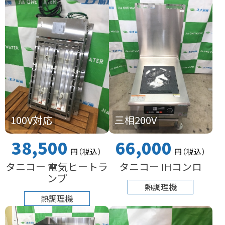
100V対応
三相200V
38,500
66,000
円
（税込
）
円
（税込
）
タニコー 電気ヒートラ
タニコー IHコンロ
ンプ
熱調理機
熱調理機