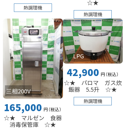
☆★
熱調理機
熱調理機
LPG
42,900
円
（税込
）
☆★ パロマ ガス炊
飯器 5.5升 ☆★
三相200V
熱調理機
165,000
円
（税込
）
☆★ マルゼン 食器
消毒保管庫 ☆★