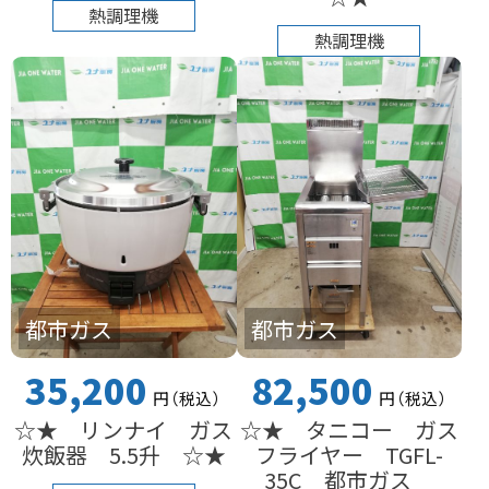
熱調理機
熱調理機
都市ガス
都市ガス
35,200
82,500
円
（税込
）
円
（税込
）
☆★ リンナイ ガス
☆★ タニコー ガス
炊飯器 5.5升 ☆★
フライヤー TGFL-
35C 都市ガス