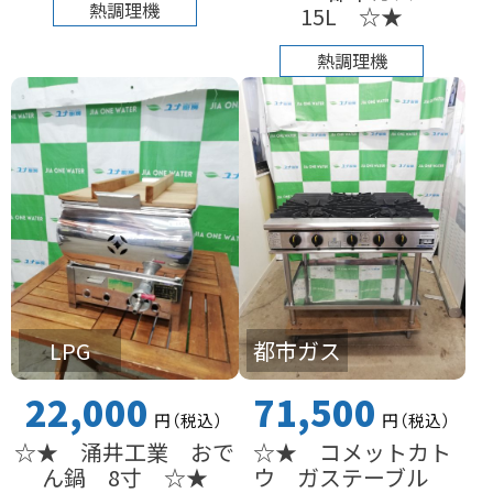
熱調理機
15L ☆★
熱調理機
LPG
都市ガス
22,000
71,500
円
（税込
）
円
（税込
）
☆★ 涌井工業 おで
☆★ コメットカト
ん鍋 8寸 ☆★
ウ ガステーブル