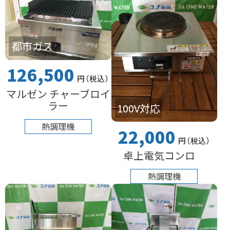
都市ガス
126,500
円
（税込
）
マルゼン チャーブロイ
ラー
100V対応
熱調理機
22,000
円
（税込
）
卓上電気コンロ
熱調理機