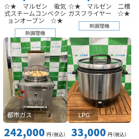
☆★ マルゼン 電気
☆★ マルゼン 二槽
式スチームコンベクシ
ガスフライヤー ☆★
ョンオーブン ☆★
熱調理機
熱調理機
都市ガス
LPG
242,000
33,000
円
（税込
）
円
（税込
）