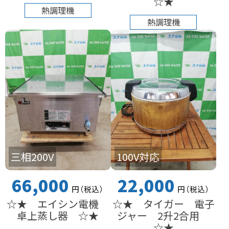
☆★
熱調理機
熱調理機
三相200V
100V対応
66,000
22,000
円
（税込
）
円
（税込
）
☆★ エイシン電機
☆★ タイガー 電子
卓上蒸し器 ☆★
ジャー 2升2合用
☆★