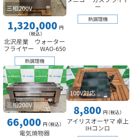
ー
三相200V
熱調理機
1,320,000
円
（税込
）
北沢産業 ウォーター
フライヤー WAO-650
熱調理機
100V対応
三相200V
8,800
円
（税込
）
66,000
アイリスオーヤマ 卓上
円
（税込
）
IHコンロ
電気焼物器