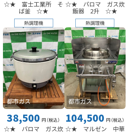
☆★ 富士工業所 そ
☆★ パロマ ガス炊
ば釜 ☆★
飯器 2升 ☆★
熱調理機
熱調理機
都市ガス
都市ガス
38,500
104,500
円
（税込
）
円
（税込
）
☆★ パロマ ガス炊
☆★ マルゼン 中華