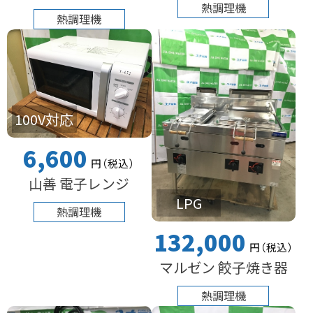
熱調理機
熱調理機
100V対応
6,600
円
（税込
）
山善 電子レンジ
LPG
熱調理機
132,000
円
（税込
）
マルゼン 餃子焼き器
熱調理機