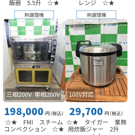
飯器 5.5升 ☆★
レンジ ☆★
熱調理機
熱調理機
100V対応
三相200V
単相200V
29,700
198,000
円
（税込
）
円
（税込
）
☆★ タイガー 業務
☆★ FMI スチーム
用炊飯ジャー 2升
コンベクション ☆★