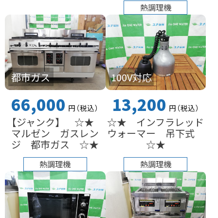
熱調理機
都市ガス
100V対応
66,000
13,200
円
（税込
）
円
（税込
）
【ジャンク】 ☆★
☆★ インフラレッド
マルゼン ガスレン
ウォーマー 吊下式
ジ 都市ガス ☆★
☆★
熱調理機
熱調理機