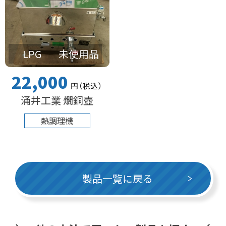
LPG
未使用品
22,000
円
（税込
）
涌井工業 燗銅壺
熱調理機
製品一覧に戻る