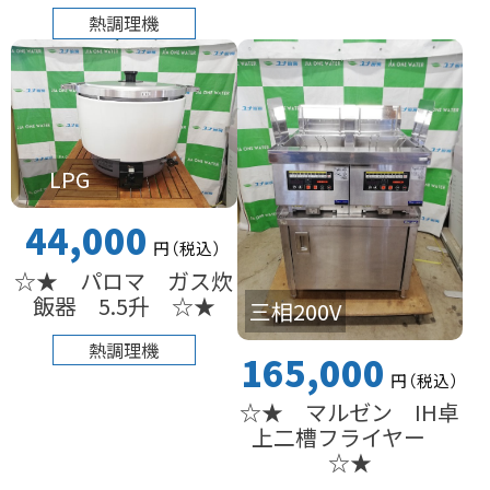
熱調理機
LPG
44,000
円
（税込
）
☆★ パロマ ガス炊
飯器 5.5升 ☆★
三相200V
熱調理機
165,000
円
（税込
）
☆★ マルゼン IH卓
上二槽フライヤー
☆★