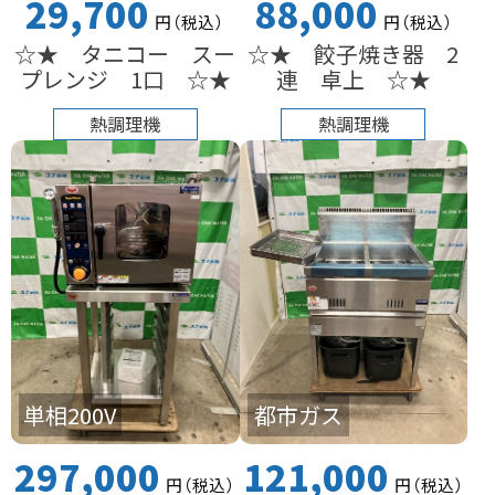
29,700
88,000
円
（税込
）
円
（税込
）
☆★ タニコー スー
☆★ 餃子焼き器 2
プレンジ 1口 ☆★
連 卓上 ☆★
熱調理機
熱調理機
単相200V
都市ガス
297,000
121,000
円
（税込
）
円
（税込
）