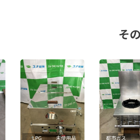
そ
LPG
未使用品
都市ガス