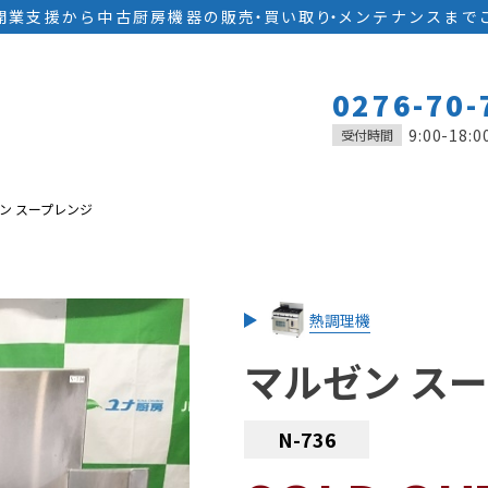
開業支援から中古厨房機器の
販
売
・
買い取
り
・
メンテナンスまで
0276-70-
9:00-18:0
受付時間
ン スープレンジ
熱調理機
マルゼン ス
N-736