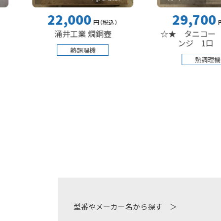
22,000
29,700
円
（税込
）
円
（税込
）
涌井工業 燗銅壺
☆★ タニコー スープ
ンジ 1口 ☆★
熱調理機
熱調理機
型番やメーカー名から探す ＞