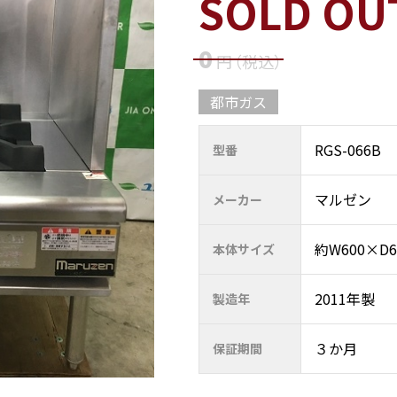
SOLD OU
0
円
（税込
）
都市ガス
RGS-066B
型番
マルゼン
メーカー
約W600×D60
本体サイズ
2011年製
製造年
３か月
保証期間