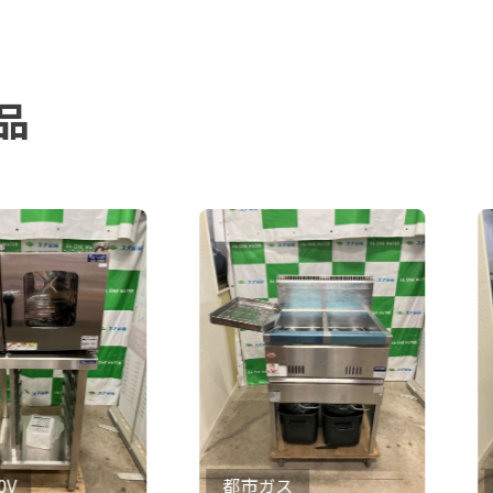
品
都市ガス
都市ガ