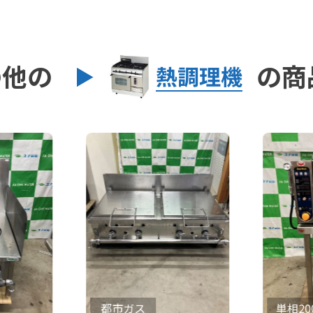
の他の
の商
熱調理機
都市ガス
単相200V