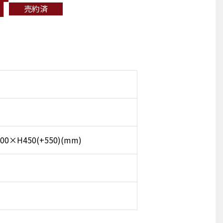
T
売約済
0×H450(+550)(mm)