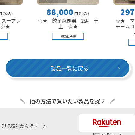
88,000
297,000
円
（税込
）
レ
☆★ 餃子焼き器 2連 卓
☆★ マルゼン
上 ☆★
チームコンベク
ブン ☆
熱調理機
熱調理機
製品一覧に戻る
他の方法で買いたい製品を探す
製品種別から探す ＞