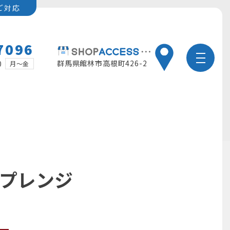
ご対応
7096
群馬県館林市高根町426-2
0
月～金
ープレンジ