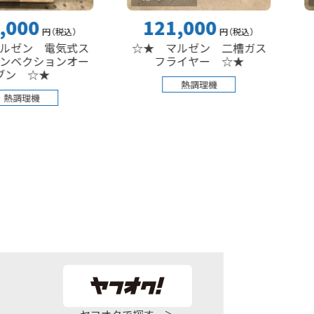
121,000
242
円
（税込
）
円
（税込
）
 電気式ス
☆★ マルゼン 二槽ガス
☆★ 
ションオー
フライヤー ☆★
★
熱調理機