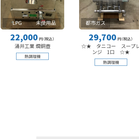
G
未使用品
都市ガス
,000
29,700
円
（税込
）
円
（税込
）
井工業 燗銅壺
☆★ タニコー スープレ
ンジ 1口 ☆★
熱調理機
熱調理機