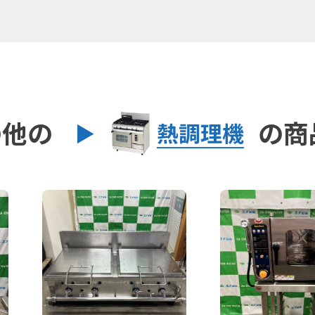
の他の
の商
熱調理機