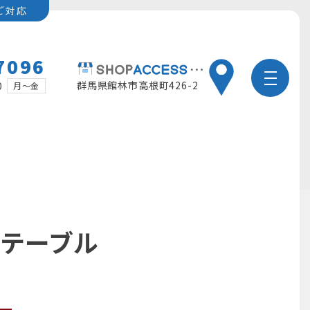
ご対応
7096
群馬県館林市高根町426-2
0
月～金
ステーブル