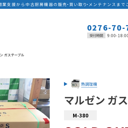
開業支援から中古厨房機器の
販
売
・
買い取
り
・
メンテナンスまで
0276-70-
9:00-18:0
受付時間
ン ガステーブル
熱調理機
マルゼン ガ
M-380