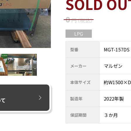
SOLD OU
0
円
（税込
）
LPG
MGT-157DS
型番
マルゼン
メーカー
約W1500×
本体サイズ
2022年製
製造年
いて
３か月
保証期間