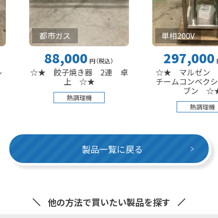
都市ガス
単相200V
88,000
297,000
円
（税込
）
円
（税込
）
☆★ 餃子焼き器 2連 卓
☆★ マルゼン 電気式ス
上 ☆★
チームコンベクションオー
ブン ☆★
熱調理機
熱調理機
製品一覧に戻る
他の方法で買いたい製品を探す