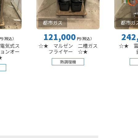
都市ガス
都市ガス
121,000
242,000
円
（税込
）
円
☆★ マルゼン 二槽ガス
☆★ 富士工業所
フライヤー ☆★
釜 ☆★
熱調理機
熱調理機