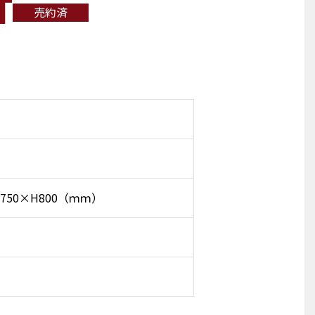
T
売約済
D750×H800（ｍｍ）