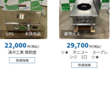
未使用品
都市ガス
000
29,700
円
（税込
）
円
（税込
）
工業 燗銅壺
☆★ タニコー スープレ
☆
ンジ 1口 ☆★
熱調理機
熱調理機