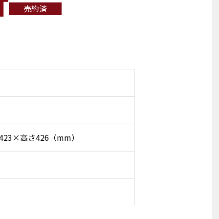
T
売約済
423×高さ426（mm）