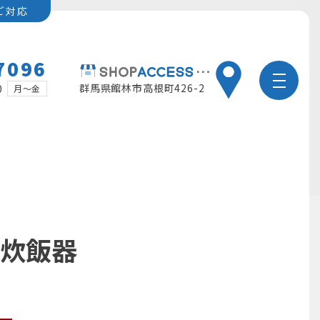
ご対応
7096
群馬県館林市高根町426-2
0
月～金
ス炊飯器