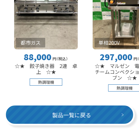
都市ガス
単相200V
88,000
297,000
円
（税込
）
円
（税込
）
★ 餃子焼き器 2連 卓
☆★ マルゼン 電気式ス
上 ☆★
チームコンベクションオー
ブン ☆★
熱調理機
熱調理機
製品一覧に戻る