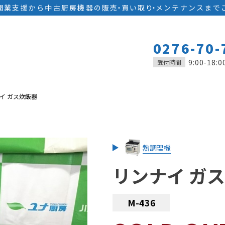
開業支援から中古厨房機器の
販
売
・
買い取
り
・
メンテナンスまで
0276-70-
9:00-18:0
受付時間
イ ガス炊飯器
熱調理機
リンナイ ガ
M-436