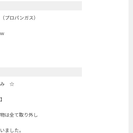
プロパンガス）
ｋｗ
ｇ
み ☆
】
物は全て取り外し
いました。