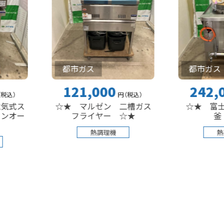
都市ガス
都市ガス
121,000
242,000
円
（税込
）
円
（
☆★ マルゼン 二槽ガス
☆★ 富士工業所 
フライヤー ☆★
釜 ☆★
熱調理機
熱調理機