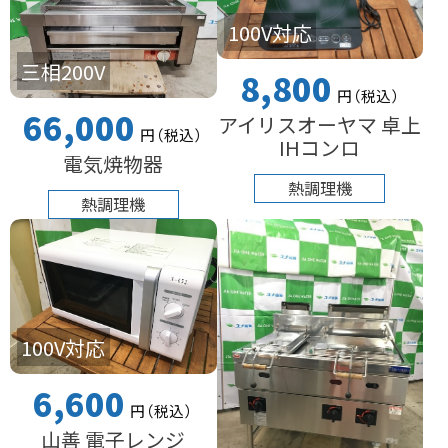
100V対応
三相200V
8,800
円
（税込
）
66,000
アイリスオーヤマ 卓上
円
（税込
）
IHコンロ
電気焼物器
熱調理機
熱調理機
100V対応
6,600
円
（税込
）
山善 電子レンジ