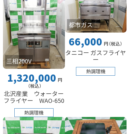
都市ガス
66,000
円
（税込
）
タニコー ガスフライヤ
ー
三相200V
熱調理機
1,320,000
円
（税込
）
北沢産業 ウォーター
フライヤー WAO-650
熱調理機