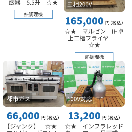
飯器 5.5升 ☆★
三相200V
熱調理機
165,000
円
（税込
）
☆★ マルゼン IH卓
上二槽フライヤー
☆★
熱調理機
都市ガス
100V対応
66,000
13,200
円
（税込
）
円
（税込
）
【ジャンク】 ☆★
☆★ インフラレッド