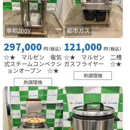
単相200V
都市ガス
297,000
121,000
円
（税込
）
円
（税込
）
☆★ マルゼン 電気
☆★ マルゼン 二槽
式スチームコンベクシ
ガスフライヤー ☆★
ョンオーブン ☆★
熱調理機
熱調理機