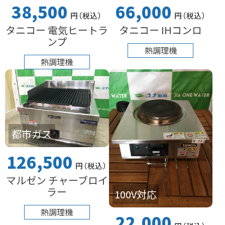
38,500
66,000
円
（税込
）
円
（税込
）
タニコー 電気ヒートラ
タニコー IHコンロ
ンプ
熱調理機
熱調理機
都市ガス
126,500
円
（税込
）
マルゼン チャーブロイ
ラー
100V対応
熱調理機
22,000