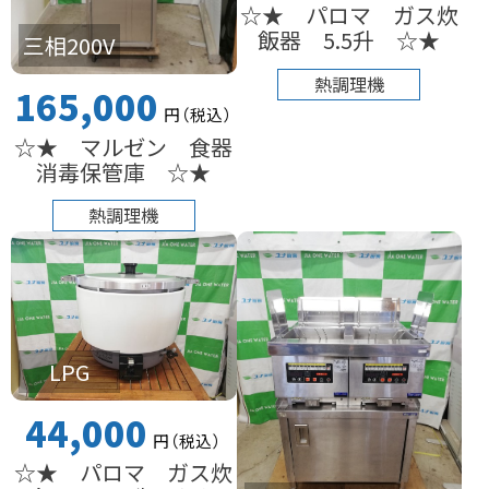
☆★ パロマ ガス炊
飯器 5.5升 ☆★
三相200V
熱調理機
165,000
円
（税込
）
☆★ マルゼン 食器
消毒保管庫 ☆★
熱調理機
LPG
44,000
円
（税込
）
☆★ パロマ ガス炊