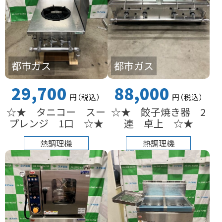
都市ガス
都市ガス
29,700
88,000
円
（税込
）
円
（税込
）
☆★ タニコー スー
☆★ 餃子焼き器 2
プレンジ 1口 ☆★
連 卓上 ☆★
熱調理機
熱調理機