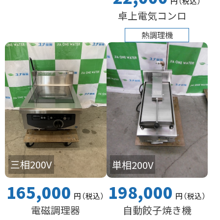
円
（税込
）
卓上電気コンロ
熱調理機
三相200V
単相200V
165,000
198,000
円
（税込
）
円
（税込
）
電磁調理器
自動餃子焼き機