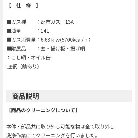
【 仕 様 】
■ガス種 ：都市ガス 13A
■油量 ：14L
■ガス消費量：6.63ｋｗ(5700kcal/ｈ）
■附属品 ：蓋・揚げ板・揚げ網
：こし網・オイル缶
:底網（錆あり）
商品説明
【商品のクリーニングについて】
本体・部品共に取り外し可能な物は全て取り外し
洗浄作業にてクリーニングを行いました。