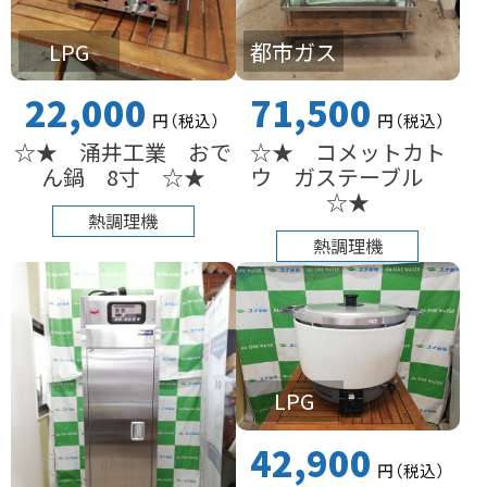
LPG
都市ガス
22,000
71,500
円
（税込
）
円
（税込
）
☆★ 涌井工業 おで
☆★ コメットカト
ん鍋 8寸 ☆★
ウ ガステーブル
☆★
熱調理機
熱調理機
LPG
42,900
円
（税込
）