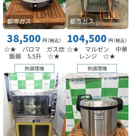
都市ガス
都市ガス
38,500
104,500
円
（税込
）
円
（税込
）
☆★ パロマ ガス炊
☆★ マルゼン 中華
飯器 5.5升 ☆★
レンジ ☆★
熱調理機
熱調理機