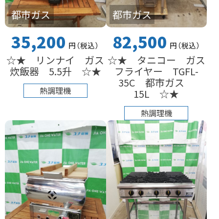
都市ガス
都市ガス
35,200
82,500
円
（税込
）
円
（税込
）
☆★ リンナイ ガス
☆★ タニコー ガス
炊飯器 5.5升 ☆★
フライヤー TGFL-
35C 都市ガス
熱調理機
15L ☆★
熱調理機