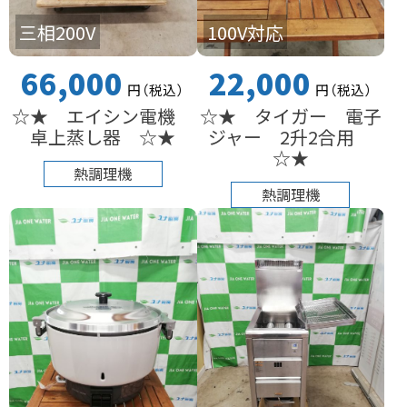
三相200V
100V対応
66,000
22,000
円
（税込
）
円
（税込
）
☆★ エイシン電機
☆★ タイガー 電子
卓上蒸し器 ☆★
ジャー 2升2合用
☆★
熱調理機
熱調理機