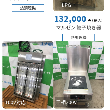
LPG
熱調理機
132,000
円
（税込
）
マルゼン 餃子焼き器
熱調理機
100V対応
三相200V