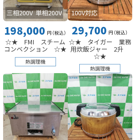
100V対応
三相200V
単相200V
29,700
198,000
円
（税込
）
円
（税込
）
☆★ タイガー 業務
☆★ FMI スチーム
用炊飯ジャー 2升
コンベクション ☆★
☆★
熱調理機
熱調理機