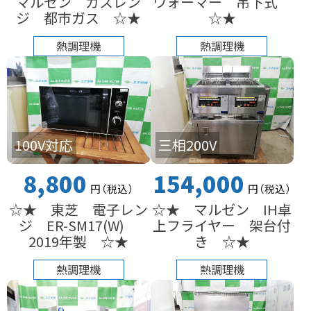
マルゼン ガスレン
ウォーマー 吊下式
ジ 都市ガス ☆★
☆★
熱調理機
熱調理機
100V対応
三相200V
8,800
154,000
円
（税込
）
円
（税込
）
☆★ 東芝 電子レン
☆★ マルゼン IH卓
ジ ER-SM17(W)
上フライヤー 架台付
2019年製 ☆★
き ☆★
熱調理機
熱調理機