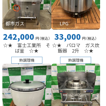
都市ガス
LPG
242,000
33,000
円
（税込
）
円
（税込
）
☆★ 富士工業所 そ
☆★ パロマ ガス炊
ば釜 ☆★
飯器 2升 ☆★
熱調理機
熱調理機