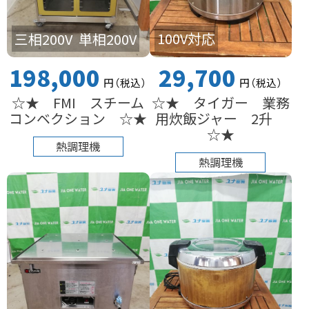
100V対応
三相200V
単相200V
29,700
198,000
円
（税込
）
円
（税込
）
☆★ タイガー 業務
☆★ FMI スチーム
用炊飯ジャー 2升
コンベクション ☆★
☆★
熱調理機
熱調理機