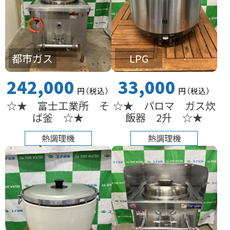
都市ガス
LPG
242,000
33,000
円
（税込
）
円
（税込
）
☆★ 富士工業所 そ
☆★ パロマ ガス炊
ば釜 ☆★
飯器 2升 ☆★
熱調理機
熱調理機