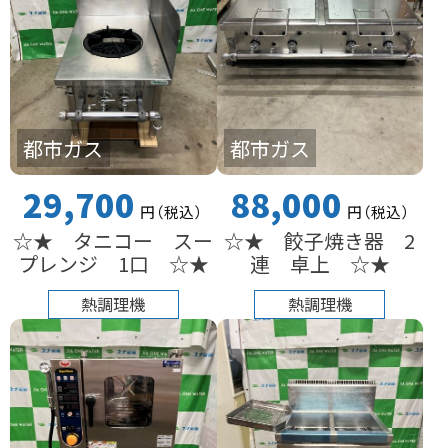
都市ガス
都市ガス
29,700
88,000
円
（税込
）
円
（税込
）
☆★ タニコー スー
☆★ 餃子焼き器 2
プレンジ 1口 ☆★
連 卓上 ☆★
熱調理機
熱調理機