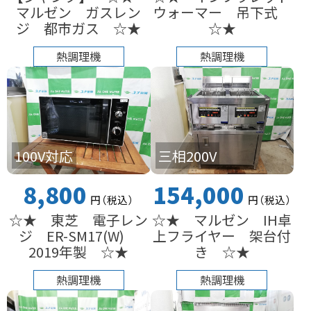
マルゼン ガスレン
ウォーマー 吊下式
ジ 都市ガス ☆★
☆★
熱調理機
熱調理機
100V対応
三相200V
8,800
154,000
円
（税込
）
円
（税込
）
☆★ 東芝 電子レン
☆★ マルゼン IH卓
ジ ER-SM17(W)
上フライヤー 架台付
2019年製 ☆★
き ☆★
熱調理機
熱調理機