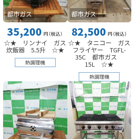
都市ガス
都市ガス
35,200
82,500
円
（税込
）
円
（税込
）
☆★ リンナイ ガス
☆★ タニコー ガス
炊飯器 5.5升 ☆★
フライヤー TGFL-
35C 都市ガス
熱調理機
15L ☆★
熱調理機