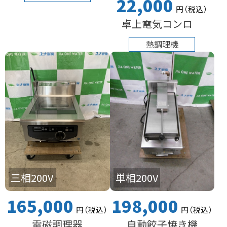
22,000
円
（税込
）
卓上電気コンロ
熱調理機
三相200V
単相200V
165,000
198,000
円
（税込
）
円
（税込
）
電磁調理器
自動餃子焼き機