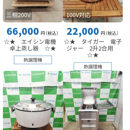
三相200V
100V対応
66,000
22,000
円
（税込
）
円
（税込
）
☆★ エイシン電機
☆★ タイガー 電子
卓上蒸し器 ☆★
ジャー 2升2合用
☆★
熱調理機
熱調理機