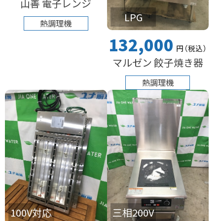
山善 電子レンジ
LPG
熱調理機
132,000
円
（税込
）
マルゼン 餃子焼き器
熱調理機
100V対応
三相200V