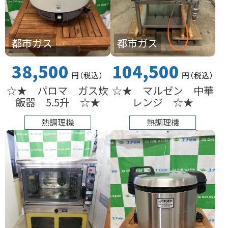
都市ガス
都市ガス
38,500
104,500
円
（税込
）
円
（税込
）
☆★ パロマ ガス炊
☆★ マルゼン 中華
飯器 5.5升 ☆★
レンジ ☆★
熱調理機
熱調理機