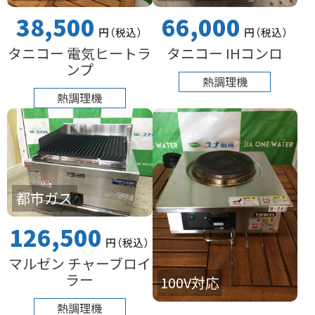
38,500
66,000
円
（税込
）
円
（税込
）
タニコー 電気ヒートラ
タニコー IHコンロ
ンプ
熱調理機
熱調理機
都市ガス
126,500
円
（税込
）
マルゼン チャーブロイ
ラー
100V対応
熱調理機