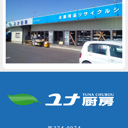
〒374-0074