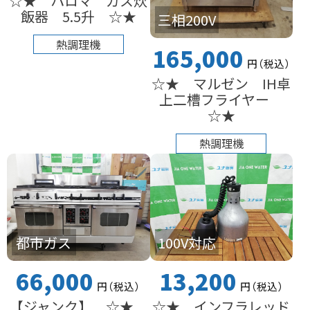
☆★ パロマ ガス炊
飯器 5.5升 ☆★
三相200V
熱調理機
165,000
円
（税込
）
☆★ マルゼン IH卓
上二槽フライヤー
☆★
熱調理機
都市ガス
100V対応
66,000
13,200
円
（税込
）
円
（税込
）
【ジャンク】 ☆★
☆★ インフラレッド