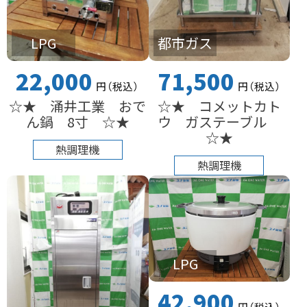
LPG
都市ガス
22,000
71,500
円
（税込
）
円
（税込
）
☆★ 涌井工業 おで
☆★ コメットカト
ん鍋 8寸 ☆★
ウ ガステーブル
☆★
熱調理機
熱調理機
LPG
42,900
円
（税込
）