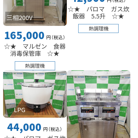
☆★ パロマ ガス炊
飯器 5.5升 ☆★
三相200V
熱調理機
165,000
円
（税込
）
☆★ マルゼン 食器
消毒保管庫 ☆★
熱調理機
LPG
44,000
円
（税込
）