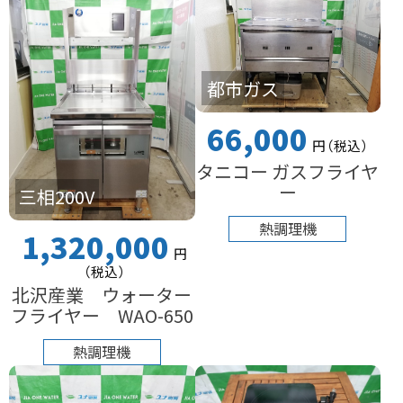
都市ガス
66,000
円
（税込
）
タニコー ガスフライヤ
ー
三相200V
熱調理機
1,320,000
円
（税込
）
北沢産業 ウォーター
フライヤー WAO-650
熱調理機