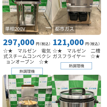
単相200V
都市ガス
297,000
121,000
円
（税込
）
円
（税込
）
☆★ マルゼン 電気
☆★ マルゼン 二槽
式スチームコンベクシ
ガスフライヤー ☆★
ョンオーブン ☆★
熱調理機
熱調理機