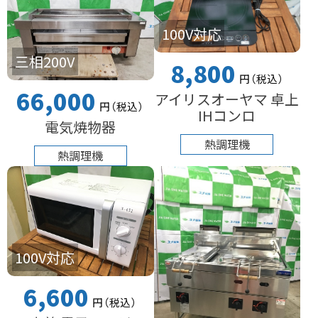
100V対応
三相200V
8,800
円
（税込
）
66,000
アイリスオーヤマ 卓上
円
（税込
）
IHコンロ
電気焼物器
熱調理機
熱調理機
100V対応
6,600
円
（税込
）