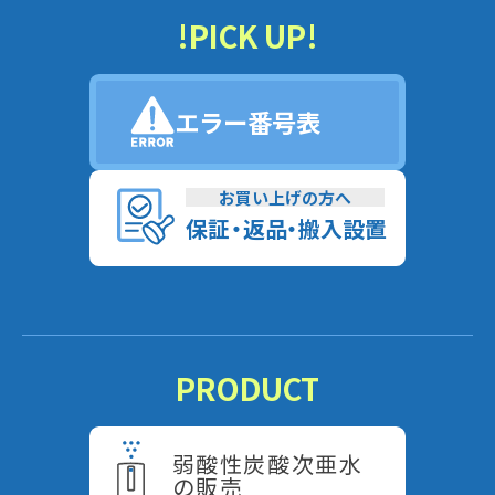
!PICK UP!
エラー番号表
お買い上げの方へ
保
証
・
返
品
・
搬入設置
PRODUCT
弱酸性炭酸次亜水
の販売