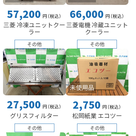
57,200
66,000
円
（税込
）
円
（税込
）
三菱 冷凍ユニットクー
三菱電機 冷蔵ユニット
ラー
クーラー
その他
その他
未使用品
27,500
2,750
円
（税込
）
円
（税込
）
グリスフィルター
松岡紙業 エコツー
その他
その他