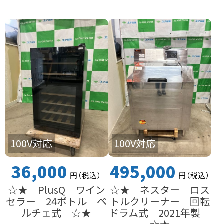
100V対応
100V対応
36,000
495,000
円
（税込
）
円
（税込
）
☆★ PlusQ ワイン
☆★ ネスター ロス
セラー 24ボトル ペ
トルクリーナー 回転
ルチェ式 ☆★
ドラム式 2021年製