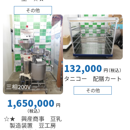
その他
132,000
円
（税込
）
タニコー 配膳カート
三相200V
その他
1,650,000
円
（税込
）
☆★ 興産商事 豆乳
製造装置 豆工房