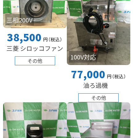
三相200V
38,500
円
（税込
）
三菱 シロッコファン
100V対応
その他
77,000
円
（税込
）
油ろ過機
その他