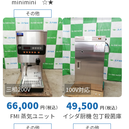
minimini ☆★
その他
三相200V
100V対応
66,000
49,500
円
（税込
）
円
（税込
）
FMI 蒸気ユニット
イシダ厨機 包丁殺菌庫
その他
その他