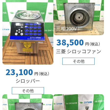
三相200V
38,500
円
（税込
）
三菱 シロッコファン
その他
23,100
円
（税込
）
シロッパー
その他