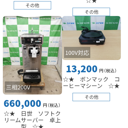
☆★
その他
その他
100V対応
13,200
円
（税込
）
☆★ ボンマック コ
ーヒーマシーン ☆★
三相200V
その他
660,000
円
（税込
）
☆★ 日世 ソフトク
リームサーバー 卓上
型 ☆★