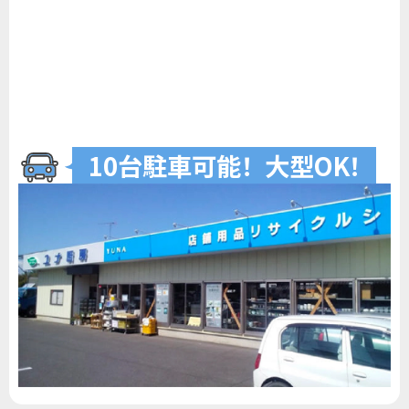
10台駐車可
能
！
大型O
K
！