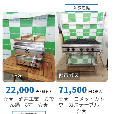
熱調理機
LPG
都市ガス
22,000
71,500
円
（税込
）
円
（税込
）
☆★ 涌井工業 おで
☆★ コメットカト
ん鍋 8寸 ☆★
ウ ガステーブル
☆★