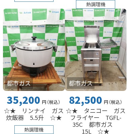
熱調理機
都市ガス
都市ガス
35,200
82,500
円
（税込
）
円
（税込
）
☆★ リンナイ ガス
☆★ タニコー ガス
炊飯器 5.5升 ☆★
フライヤー TGFL-
35C 都市ガス
熱調理機
15L ☆★