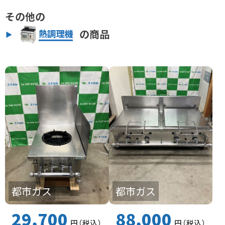
その他の
の商品
熱調理機
都市ガス
都市ガス
29,700
88,000
円
（税込
）
円
（税込
）