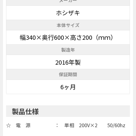
メーカー
ホシザキ
本体サイズ
幅340×奥行600×高さ200（ｍｍ）
製造年
2016年製
保証期間
6ヶ月
製品仕様
☆ 電 源 ： 単相 200V×2 50/60hz