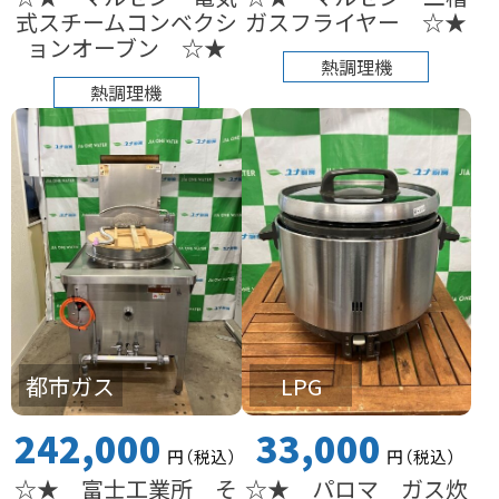
式スチームコンベクシ
ガスフライヤー ☆★
ョンオーブン ☆★
熱調理機
熱調理機
都市ガス
LPG
242,000
33,000
円
（税込
）
円
（税込
）
☆★ 富士工業所 そ
☆★ パロマ ガス炊