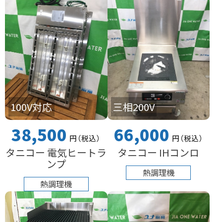
100V対応
三相200V
38,500
66,000
円
（税込
）
円
（税込
）
タニコー 電気ヒートラ
タニコー IHコンロ
ンプ
熱調理機
熱調理機