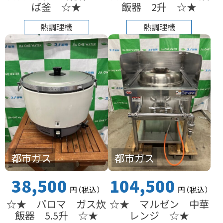
ば釜 ☆★
飯器 2升 ☆★
熱調理機
熱調理機
都市ガス
都市ガス
38,500
104,500
円
（税込
）
円
（税込
）
☆★ パロマ ガス炊
☆★ マルゼン 中華
飯器 5.5升 ☆★
レンジ ☆★