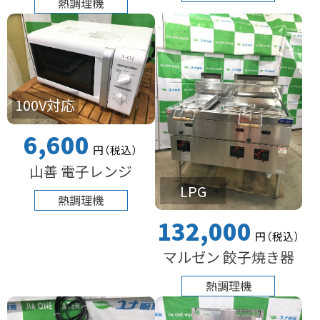
熱調理機
100V対応
6,600
円
（税込
）
山善 電子レンジ
LPG
熱調理機
132,000
円
（税込
）
マルゼン 餃子焼き器
熱調理機