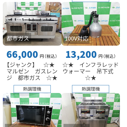
都市ガス
100V対応
66,000
13,200
円
（税込
）
円
（税込
）
【ジャンク】 ☆★
☆★ インフラレッド
マルゼン ガスレン
ウォーマー 吊下式
ジ 都市ガス ☆★
☆★
熱調理機
熱調理機