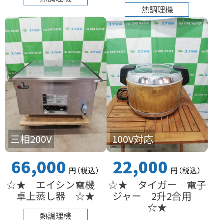
熱調理機
三相200V
100V対応
66,000
22,000
円
（税込
）
円
（税込
）
☆★ エイシン電機
☆★ タイガー 電子
卓上蒸し器 ☆★
ジャー 2升2合用
☆★
熱調理機