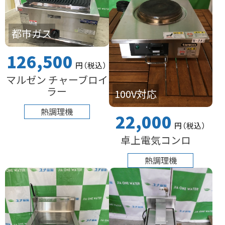
都市ガス
126,500
円
（税込
）
マルゼン チャーブロイ
ラー
100V対応
熱調理機
22,000
円
（税込
）
卓上電気コンロ
熱調理機