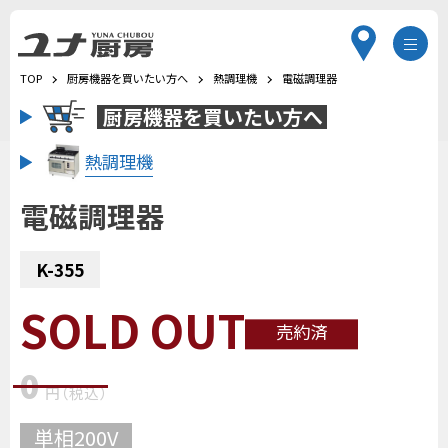
TOP
厨房機器を買いたい方へ
熱調理機
電磁調理器
厨房機器を
買いたい方へ
熱調理機
電磁調理器
K-355
SOLD OUT
売約済
0
円
（税込
）
単相200V