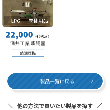
LPG
未使用品
22,000
円
（税込
）
涌井工業 燗銅壺
熱調理機
製品一覧に戻る
他の方法で買いたい製品を探す