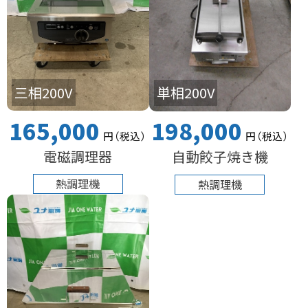
三相200V
単相200V
165,000
198,000
円
（税込
）
円
（税込
）
電磁調理器
自動餃子焼き機
熱調理機
熱調理機