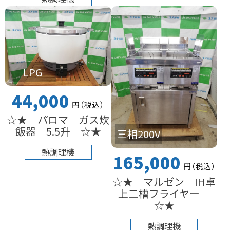
LPG
44,000
円
（税込
）
☆★ パロマ ガス炊
飯器 5.5升 ☆★
三相200V
熱調理機
165,000
円
（税込
）
☆★ マルゼン IH卓
上二槽フライヤー
☆★
熱調理機