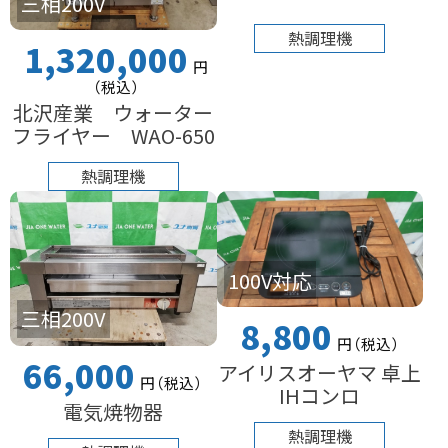
三相200V
熱調理機
1,320,000
円
（税込
）
北沢産業 ウォーター
フライヤー WAO-650
熱調理機
100V対応
三相200V
8,800
円
（税込
）
66,000
アイリスオーヤマ 卓上
円
（税込
）
IHコンロ
電気焼物器
熱調理機