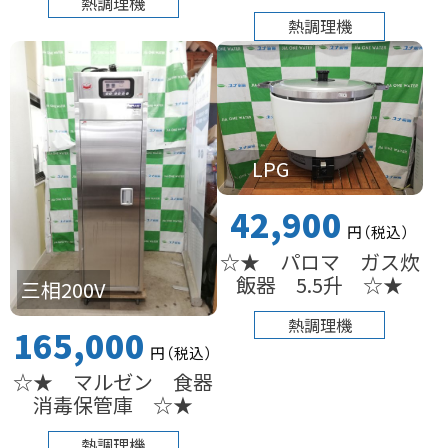
熱調理機
熱調理機
LPG
42,900
円
（税込
）
☆★ パロマ ガス炊
飯器 5.5升 ☆★
三相200V
熱調理機
165,000
円
（税込
）
☆★ マルゼン 食器
消毒保管庫 ☆★
熱調理機