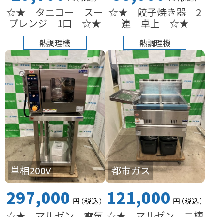
☆★ タニコー スー
☆★ 餃子焼き器 2
プレンジ 1口 ☆★
連 卓上 ☆★
熱調理機
熱調理機
単相200V
都市ガス
297,000
121,000
円
（税込
）
円
（税込
）
☆★ マルゼン 電気
☆★ マルゼン 二槽