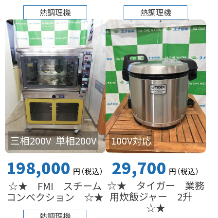
熱調理機
熱調理機
100V対応
三相200V
単相200V
29,700
198,000
円
（税込
）
円
（税込
）
☆★ タイガー 業務
☆★ FMI スチーム
用炊飯ジャー 2升
コンベクション ☆★
☆★
熱調理機