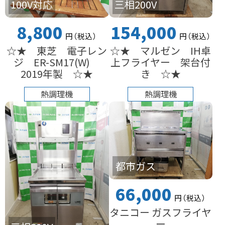
100V対応
三相200V
8,800
154,000
円
（税込
）
円
（税込
）
☆★ 東芝 電子レン
☆★ マルゼン IH卓
ジ ER-SM17(W)
上フライヤー 架台付
2019年製 ☆★
き ☆★
熱調理機
熱調理機
都市ガス
66,000
円
（税込
）
タニコー ガスフライヤ
ー