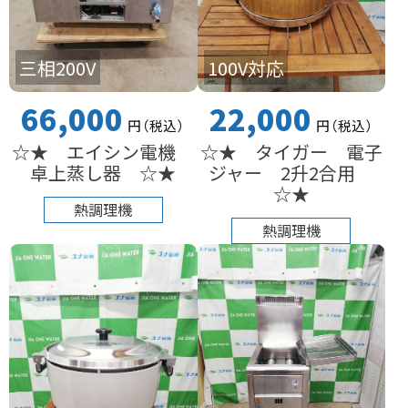
三相200V
100V対応
66,000
22,000
円
（税込
）
円
（税込
）
☆★ エイシン電機
☆★ タイガー 電子
卓上蒸し器 ☆★
ジャー 2升2合用
☆★
熱調理機
熱調理機