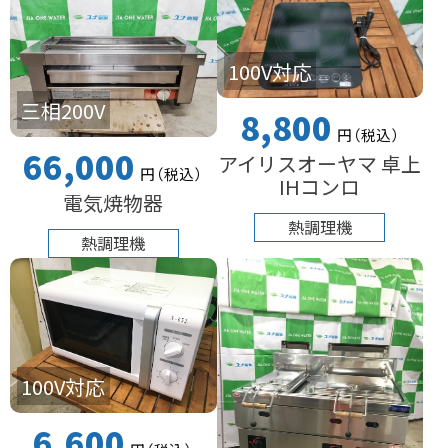
100V対応
三相200V
8,800
円
（税込
）
66,000
アイリスオーヤマ 卓上
円
（税込
）
IHコンロ
電気焼物器
熱調理機
熱調理機
100V対応
6,600