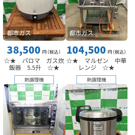
都市ガス
都市ガス
38,500
104,500
円
（税込
）
円
（税込
）
☆★ パロマ ガス炊
☆★ マルゼン 中華
飯器 5.5升 ☆★
レンジ ☆★
熱調理機
熱調理機