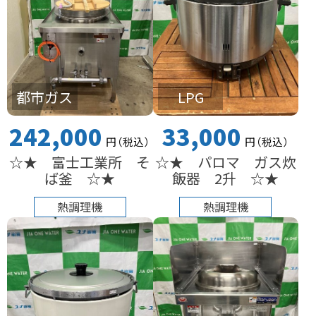
都市ガス
LPG
242,000
33,000
円
（税込
）
円
（税込
）
☆★ 富士工業所 そ
☆★ パロマ ガス炊
ば釜 ☆★
飯器 2升 ☆★
熱調理機
熱調理機