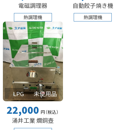
電磁調理器
自動餃子焼き機
熱調理機
熱調理機
LPG
未使用品
22,000
円
（税込
）
涌井工業 燗銅壺