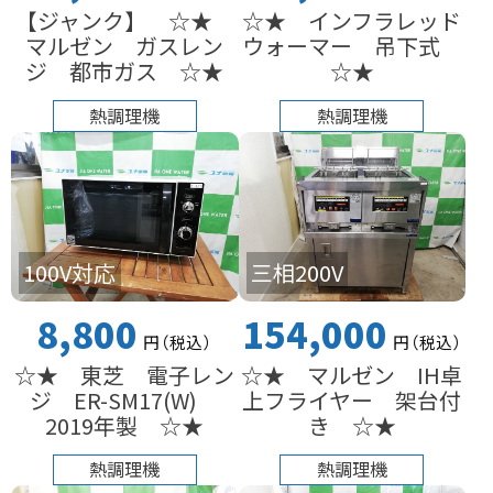
【ジャンク】 ☆★
☆★ インフラレッド
マルゼン ガスレン
ウォーマー 吊下式
ジ 都市ガス ☆★
☆★
熱調理機
熱調理機
100V対応
三相200V
8,800
154,000
円
（税込
）
円
（税込
）
☆★ 東芝 電子レン
☆★ マルゼン IH卓
ジ ER-SM17(W)
上フライヤー 架台付
2019年製 ☆★
き ☆★
熱調理機
熱調理機