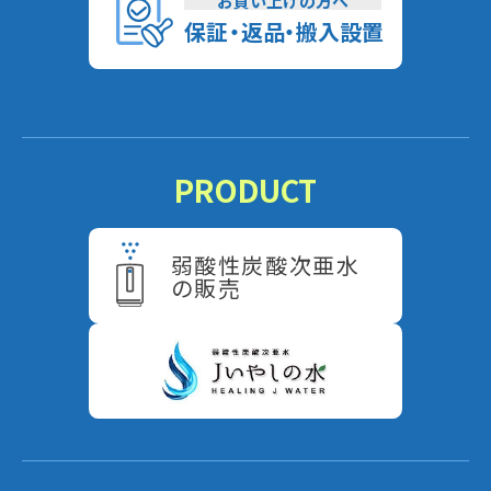
お買い上げの方へ
保
証
・
返
品
・
搬入設置
PRODUCT
弱酸性炭酸次亜水
の販売