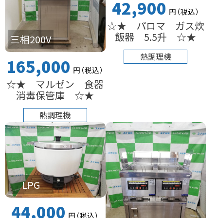
42,900
円
（税込
）
☆★ パロマ ガス炊
飯器 5.5升 ☆★
三相200V
熱調理機
165,000
円
（税込
）
☆★ マルゼン 食器
消毒保管庫 ☆★
熱調理機
LPG
44,000
円
（税込
）