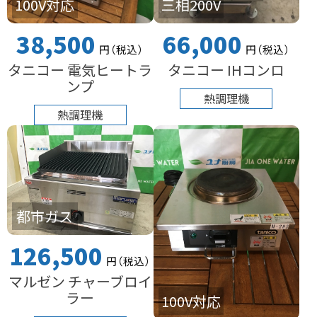
100V対応
三相200V
38,500
66,000
円
（税込
）
円
（税込
）
タニコー 電気ヒートラ
タニコー IHコンロ
ンプ
熱調理機
熱調理機
都市ガス
126,500
円
（税込
）
マルゼン チャーブロイ
ラー
100V対応