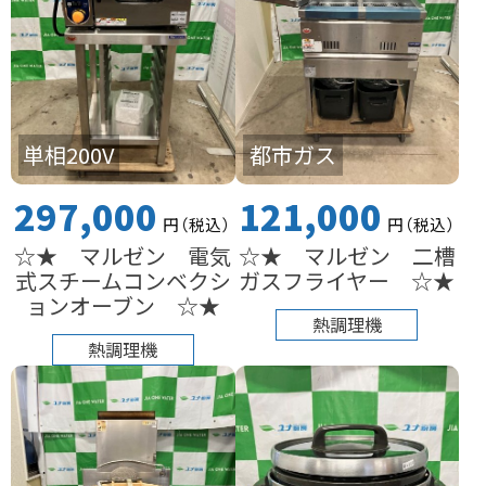
単相200V
都市ガス
297,000
121,000
円
（税込
）
円
（税込
）
☆★ マルゼン 電気
☆★ マルゼン 二槽
式スチームコンベクシ
ガスフライヤー ☆★
ョンオーブン ☆★
熱調理機
熱調理機