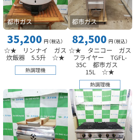
都市ガス
都市ガス
35,200
82,500
円
（税込
）
円
（税込
）
☆★ リンナイ ガス
☆★ タニコー ガス
炊飯器 5.5升 ☆★
フライヤー TGFL-
35C 都市ガス
熱調理機
15L ☆★
熱調理機