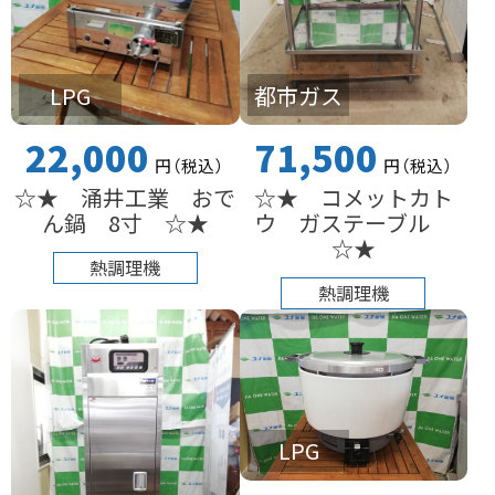
LPG
都市ガス
22,000
71,500
円
（税込
）
円
（税込
）
☆★ 涌井工業 おで
☆★ コメットカト
ん鍋 8寸 ☆★
ウ ガステーブル
☆★
熱調理機
熱調理機
LPG