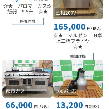
☆★ パロマ ガス炊
飯器 5.5升 ☆★
三相200V
熱調理機
165,000
円
（税込
）
☆★ マルゼン IH卓
上二槽フライヤー
☆★
熱調理機
都市ガス
100V対応
66,000
13,200
円
（税込
）
円
（税込
）