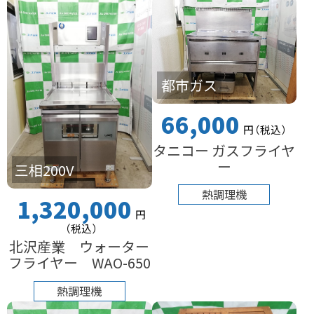
都市ガス
66,000
円
（税込
）
タニコー ガスフライヤ
ー
三相200V
熱調理機
1,320,000
円
（税込
）
北沢産業 ウォーター
フライヤー WAO-650
熱調理機