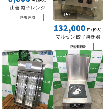
円
（税込
）
山善 電子レンジ
LPG
熱調理機
132,000
円
（税込
）
マルゼン 餃子焼き器
熱調理機