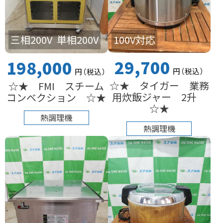
100V対応
三相200V
単相200V
29,700
198,000
円
（税込
）
円
（税込
）
☆★ タイガー 業務
☆★ FMI スチーム
用炊飯ジャー 2升
コンベクション ☆★
☆★
熱調理機
熱調理機