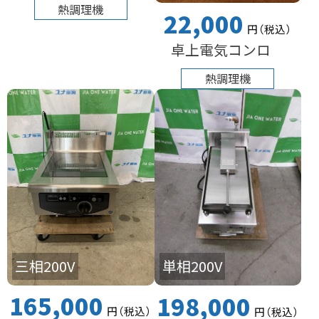
熱調理機
22,000
円
（税込
）
卓上電気コンロ
熱調理機
三相200V
単相200V
165,000
198,000
円
（税込
）
円
（税込
）