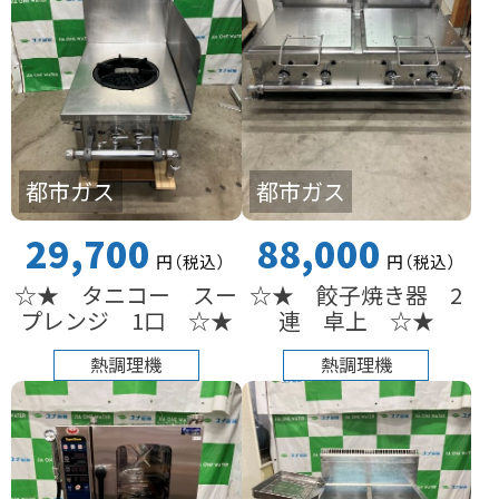
都市ガス
都市ガス
29,700
88,000
円
（税込
）
円
（税込
）
☆★ タニコー スー
☆★ 餃子焼き器 2
プレンジ 1口 ☆★
連 卓上 ☆★
熱調理機
熱調理機