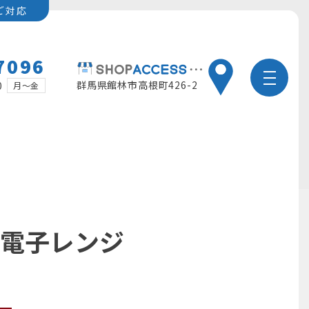
ご対応
7096
群馬県館林市高根町426-2
0
月～金
 電子レンジ