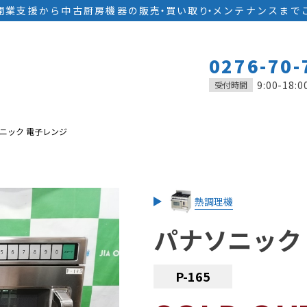
開業支援から中古厨房機器の
販
売
・
買い取
り
・
メンテナンスまで
0276-70-
9:00-18:0
受付時間
ニック 電子レンジ
熱調理機
パナソニック
P-165