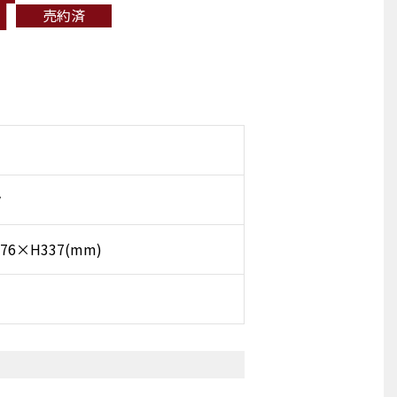
T
売約済
ク
76×H337(mm)