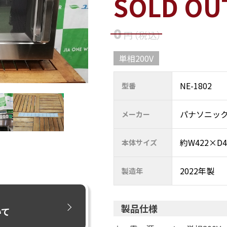
SOLD OU
0
円
（税込
）
単相200V
NE-1802
型番
パナソニッ
メーカー
約W422×D4
本体サイズ
2022年製
製造年
製品仕様
いて