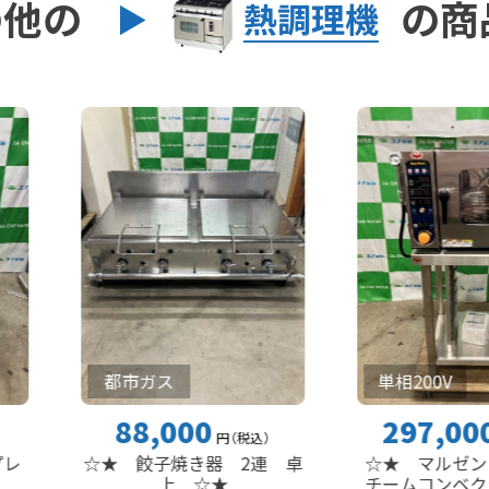
の他の
の商
熱調理機
都市ガス
単相200V
88,000
297,000
円
（税込
）
円
（税込
）
☆★ 餃子焼き器 2連 卓
☆★ マルゼン 電気式
上 ☆★
チームコンベクションオ