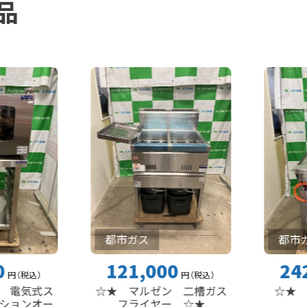
品
都市ガス
都市ガス
121,000
242,00
円
（税込
）
ス
☆★ マルゼン 二槽ガス
☆★ 富士工業
ー
フライヤー ☆★
釜 ☆