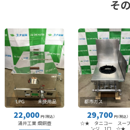
そ
PG
未使用品
都市ガス
2,000
29,700
円
（税込
）
円
（税込
）
涌井工業 燗銅壺
☆★ タニコー スープレ
ンジ 1口 ☆★