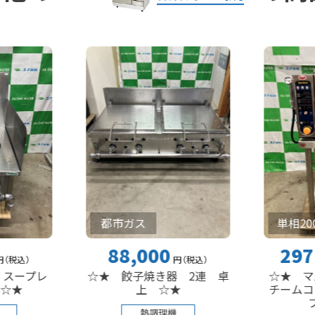
都市ガス
単相200V
88,000
297,000
円
（税込
）
レ
☆★ 餃子焼き器 2連 卓
☆★ マルゼン
上 ☆★
チームコンベク
ブン ☆
熱調理機