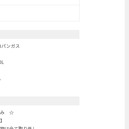
ロパンガス
0L
。
み ☆
】
物は全て取り外し