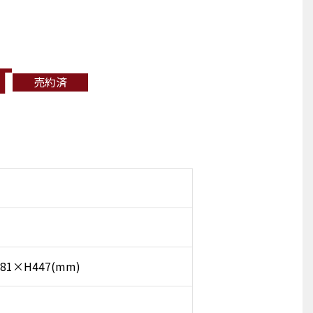
T
売約済
81×H447(mm)