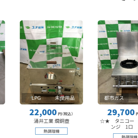
LPG
未使用品
都市ガス
22,000
29,700
円
（税込
）
円
（税込
）
涌井工業 燗銅壺
☆★ タニコー スープ
ンジ 1口 ☆★
熱調理機
熱調理機