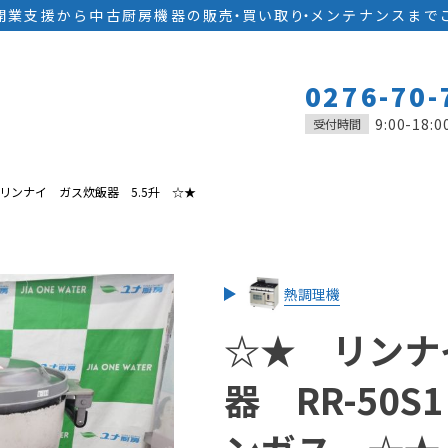
開業支援から中古厨房機器の
販
売
・
買い取
り
・
メンテナンスまで
0276-70-
9:00-18:0
受付時間
リンナイ ガス炊飯器 5.5升 ☆★
熱調理機
☆★ リンナ
器 RR-50S