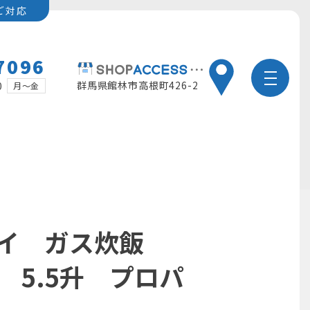
ご対応
7096
群馬県館林市高根町426-2
0
月～金
イ ガス炊飯
1 5.5升 プロパ