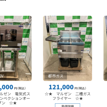
都市ガス
都市ガ
121,000
242
円
（税込
）
円
（税込
）
 電気式ス
☆★ マルゼン 二槽ガス
☆★ 
ションオー
フライヤー ☆★
★
熱調理機