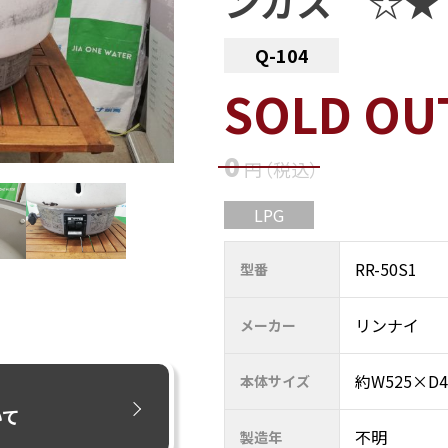
ンガス ☆★
Q-104
SOLD OU
0
円
（税込
）
LPG
RR-50S1
型番
リンナイ
メーカー
約W525×D4
本体サイズ
いて
不明
製造年