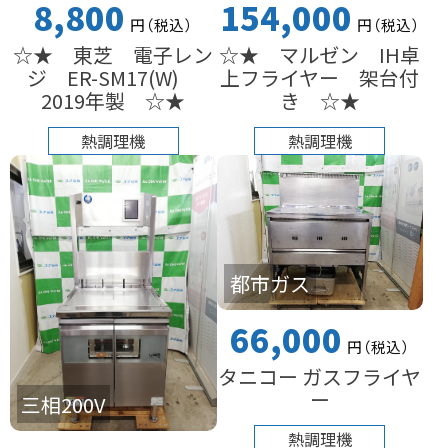
8,800
154,000
円
（税込
）
円
（税込
）
☆★ 東芝 電子レン
☆★ マルゼン IH卓
ジ ER-SM17(W)
上フライヤー 架台付
2019年製 ☆★
き ☆★
熱調理機
熱調理機
都市ガス
66,000
円
（税込
）
タニコー ガスフライヤ
ー
三相200V
熱調理機