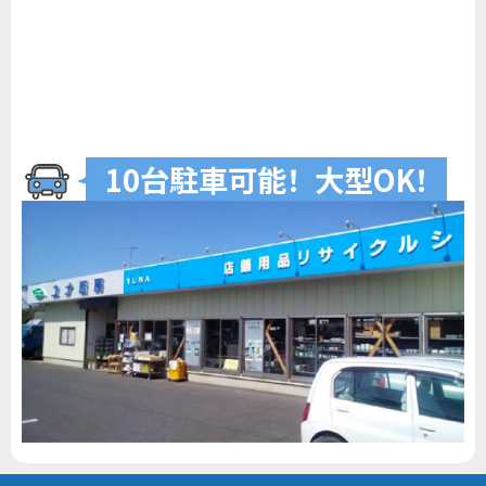
10台駐車可
能
！
大型O
K
！