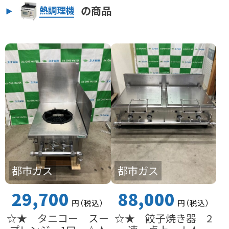
の商品
熱調理機
都市ガス
都市ガス
29,700
88,000
円
（税込
）
円
（税込
）
☆★ タニコー スー
☆★ 餃子焼き器 2