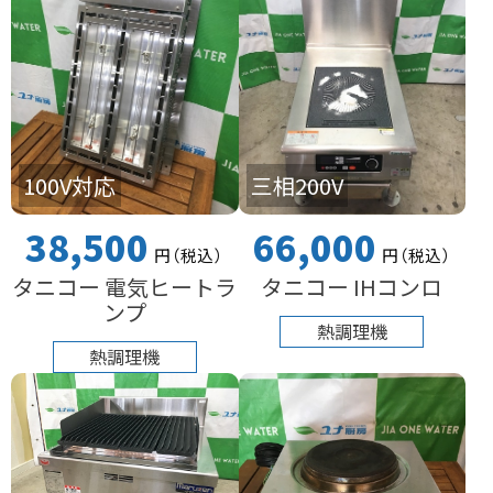
100V対応
三相200V
38,500
66,000
円
（税込
）
円
（税込
）
タニコー 電気ヒートラ
タニコー IHコンロ
ンプ
熱調理機
熱調理機