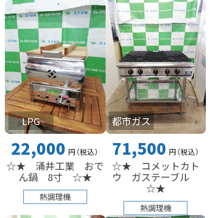
LPG
都市ガス
22,000
71,500
円
（税込
）
円
（税込
）
☆★ 涌井工業 おで
☆★ コメットカト
ん鍋 8寸 ☆★
ウ ガステーブル
☆★
熱調理機
熱調理機