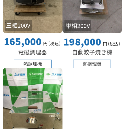
三相200V
単相200V
165,000
198,000
円
（税込
）
円
（税込
）
電磁調理器
自動餃子焼き機
熱調理機
熱調理機