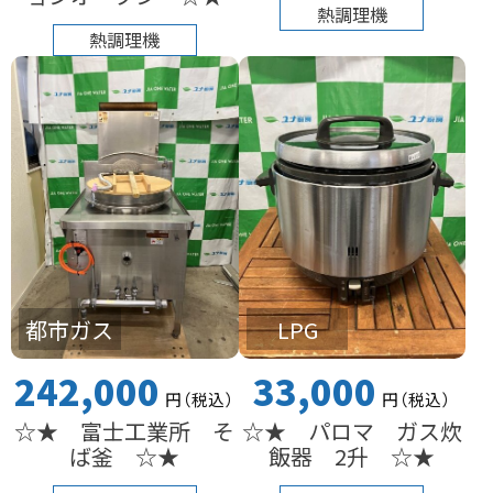
熱調理機
熱調理機
都市ガス
LPG
242,000
33,000
円
（税込
）
円
（税込
）
☆★ 富士工業所 そ
☆★ パロマ ガス炊
ば釜 ☆★
飯器 2升 ☆★