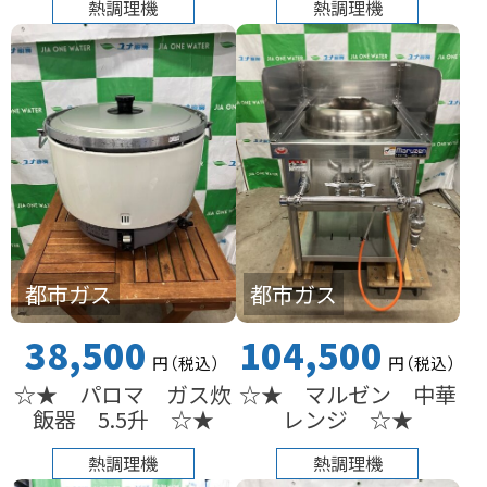
熱調理機
熱調理機
都市ガス
都市ガス
38,500
104,500
円
（税込
）
円
（税込
）
☆★ パロマ ガス炊
☆★ マルゼン 中華
飯器 5.5升 ☆★
レンジ ☆★
熱調理機
熱調理機