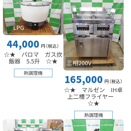
LPG
44,000
円
（税込
）
☆★ パロマ ガス炊
飯器 5.5升 ☆★
三相200V
熱調理機
165,000
円
（税込
）
☆★ マルゼン IH卓
上二槽フライヤー
☆★
熱調理機