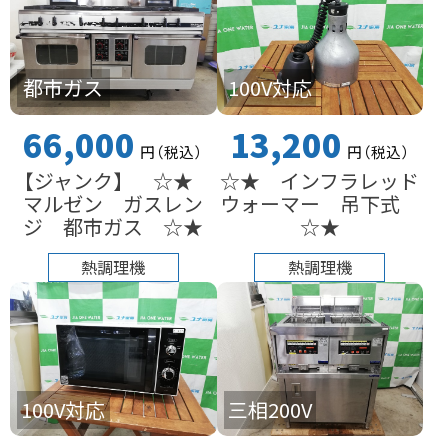
都市ガス
100V対応
66,000
13,200
円
（税込
）
円
（税込
）
【ジャンク】 ☆★
☆★ インフラレッド
マルゼン ガスレン
ウォーマー 吊下式
ジ 都市ガス ☆★
☆★
熱調理機
熱調理機
100V対応
三相200V