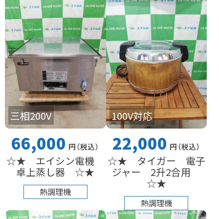
三相200V
100V対応
66,000
22,000
円
（税込
）
円
（税込
）
☆★ エイシン電機
☆★ タイガー 電子
卓上蒸し器 ☆★
ジャー 2升2合用
☆★
熱調理機
熱調理機