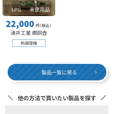
LPG
未使用品
22,000
円
（税込
）
涌井工業 燗銅壺
熱調理機
製品一覧に戻る
他の方法で買いたい製品を探す