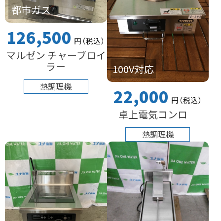
都市ガス
126,500
円
（税込
）
マルゼン チャーブロイ
ラー
100V対応
熱調理機
22,000
円
（税込
）
卓上電気コンロ
熱調理機