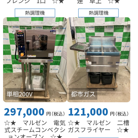
プレンジ 1口 ☆★
連 卓上 ☆★
熱調理機
熱調理機
単相200V
都市ガス
297,000
121,000
円
（税込
）
円
（税込
）
☆★ マルゼン 電気
☆★ マルゼン 二槽
式スチームコンベクシ
ガスフライヤー ☆★
ョンオーブン ☆★