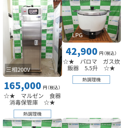
LPG
42,900
円
（税込
）
☆★ パロマ ガス炊
飯器 5.5升 ☆★
三相200V
熱調理機
165,000
円
（税込
）
☆★ マルゼン 食器
消毒保管庫 ☆★
熱調理機