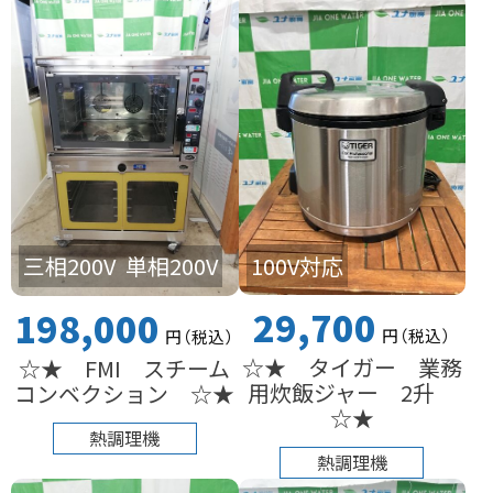
100V対応
三相200V
単相200V
29,700
198,000
円
（税込
）
円
（税込
）
☆★ タイガー 業務
☆★ FMI スチーム
用炊飯ジャー 2升
コンベクション ☆★
☆★
熱調理機
熱調理機