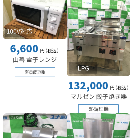
100V対応
6,600
円
（税込
）
山善 電子レンジ
LPG
熱調理機
132,000
円
（税込
）
マルゼン 餃子焼き器
熱調理機