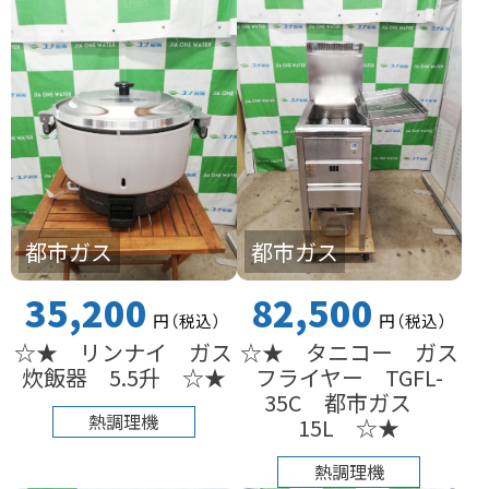
都市ガス
都市ガス
35,200
82,500
円
（税込
）
円
（税込
）
☆★ リンナイ ガス
☆★ タニコー ガス
炊飯器 5.5升 ☆★
フライヤー TGFL-
35C 都市ガス
熱調理機
15L ☆★
熱調理機