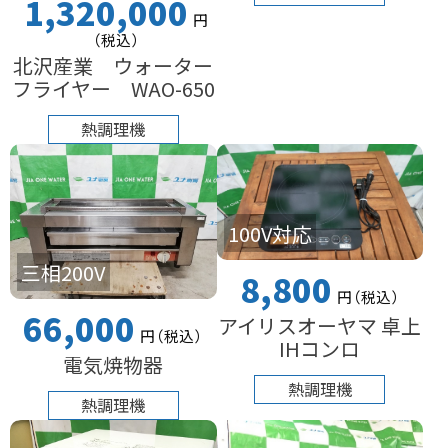
1,320,000
円
（税込
）
北沢産業 ウォーター
フライヤー WAO-650
熱調理機
100V対応
三相200V
8,800
円
（税込
）
66,000
アイリスオーヤマ 卓上
円
（税込
）
IHコンロ
電気焼物器
熱調理機
熱調理機