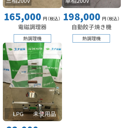
三相200V
単相200V
165,000
198,000
円
（税込
）
円
（税込
）
電磁調理器
自動餃子焼き機
熱調理機
熱調理機
LPG
未使用品