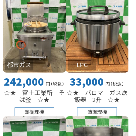
都市ガス
LPG
242,000
33,000
円
（税込
）
円
（税込
）
☆★ 富士工業所 そ
☆★ パロマ ガス炊
ば釜 ☆★
飯器 2升 ☆★
熱調理機
熱調理機