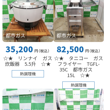
都市ガス
都市ガス
35,200
82,500
円
（税込
）
円
（税込
）
☆★ リンナイ ガス
☆★ タニコー ガス
炊飯器 5.5升 ☆★
フライヤー TGFL-
35C 都市ガス
熱調理機
15L ☆★
熱調理機