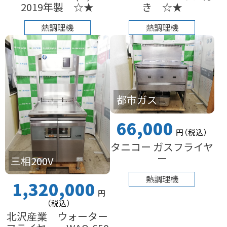
2019年製 ☆★
き ☆★
熱調理機
熱調理機
都市ガス
66,000
円
（税込
）
タニコー ガスフライヤ
ー
三相200V
熱調理機
1,320,000
円
（税込
）
北沢産業 ウォーター