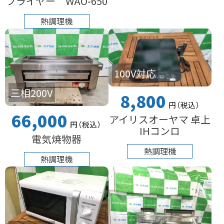
フライヤー WAO-650
熱調理機
100V対応
三相200V
8,800
円
（税込
）
66,000
アイリスオーヤマ 卓上
円
（税込
）
IHコンロ
電気焼物器
熱調理機
熱調理機