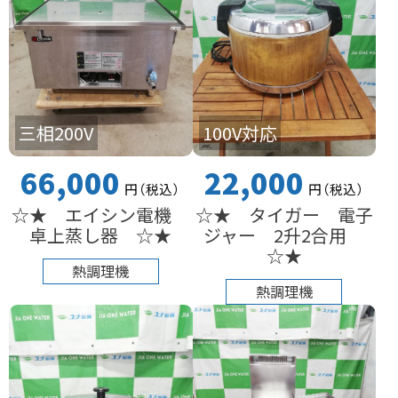
三相200V
100V対応
66,000
22,000
円
（税込
）
円
（税込
）
☆★ エイシン電機
☆★ タイガー 電子
卓上蒸し器 ☆★
ジャー 2升2合用
☆★
熱調理機
熱調理機