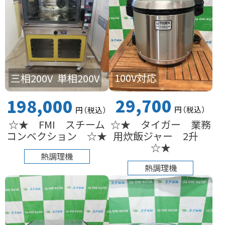
100V対応
三相200V
単相200V
29,700
198,000
円
（税込
）
円
（税込
）
☆★ タイガー 業務
☆★ FMI スチーム
用炊飯ジャー 2升
コンベクション ☆★
☆★
熱調理機
熱調理機