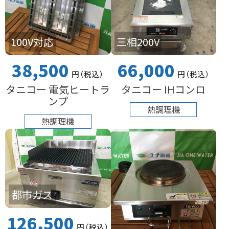
100V対応
三相200V
38,500
66,000
円
（税込
）
円
（税込
）
タニコー 電気ヒートラ
タニコー IHコンロ
ンプ
熱調理機
熱調理機
都市ガス
126,500
円
（税込
）