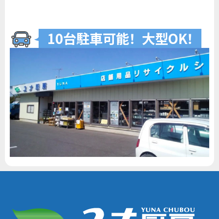
10台駐車可
能
！
大型O
K
！