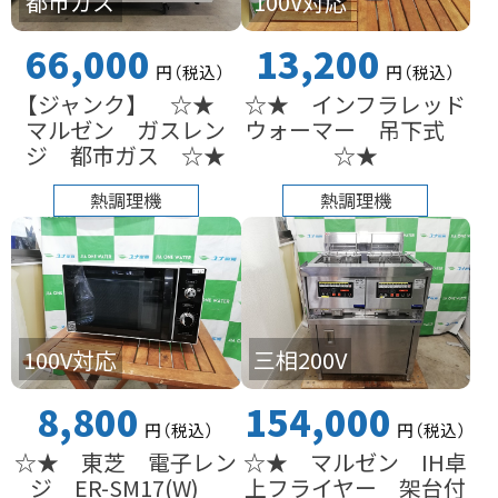
都市ガス
100V対応
66,000
13,200
円
（税込
）
円
（税込
）
【ジャンク】 ☆★
☆★ インフラレッド
マルゼン ガスレン
ウォーマー 吊下式
ジ 都市ガス ☆★
☆★
熱調理機
熱調理機
100V対応
三相200V
8,800
154,000
円
（税込
）
円
（税込
）
☆★ 東芝 電子レン
☆★ マルゼン IH卓
ジ ER-SM17(W)
上フライヤー 架台付