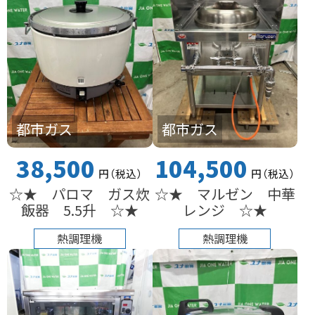
都市ガス
都市ガス
38,500
104,500
円
（税込
）
円
（税込
）
☆★ パロマ ガス炊
☆★ マルゼン 中華
飯器 5.5升 ☆★
レンジ ☆★
熱調理機
熱調理機