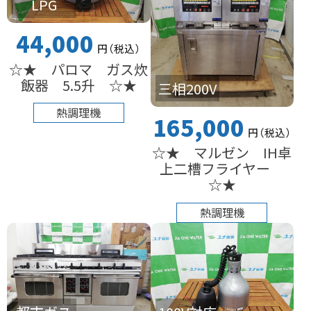
LPG
44,000
円
（税込
）
☆★ パロマ ガス炊
飯器 5.5升 ☆★
三相200V
熱調理機
165,000
円
（税込
）
☆★ マルゼン IH卓
上二槽フライヤー
☆★
熱調理機