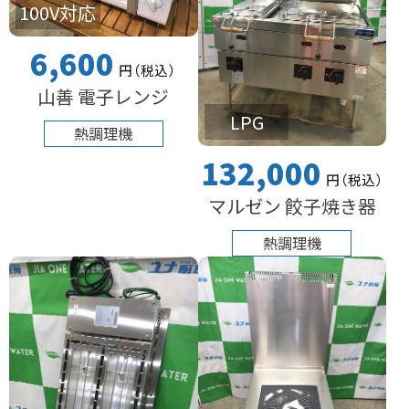
100V対応
6,600
円
（税込
）
山善 電子レンジ
LPG
熱調理機
132,000
円
（税込
）
マルゼン 餃子焼き器
熱調理機