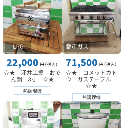
LPG
都市ガス
22,000
71,500
円
（税込
）
円
（税込
）
☆★ 涌井工業 おで
☆★ コメットカト
ん鍋 8寸 ☆★
ウ ガステーブル
☆★
熱調理機
熱調理機