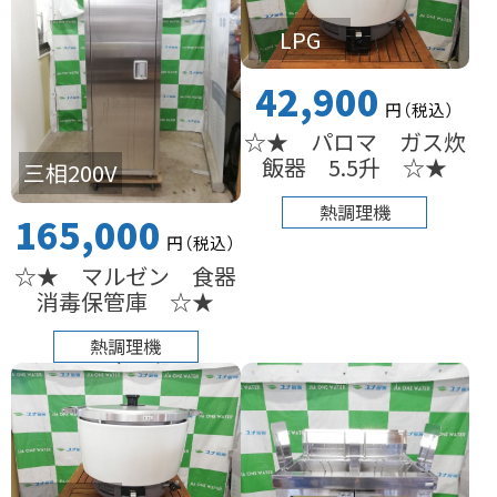
LPG
42,900
円
（税込
）
☆★ パロマ ガス炊
飯器 5.5升 ☆★
三相200V
熱調理機
165,000
円
（税込
）
☆★ マルゼン 食器
消毒保管庫 ☆★
熱調理機