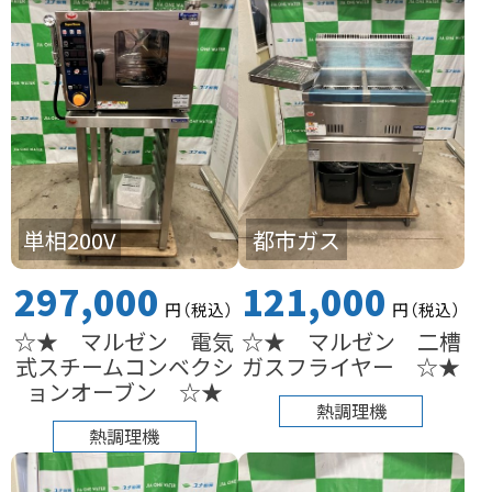
単相200V
都市ガス
297,000
121,000
円
（税込
）
円
（税込
）
☆★ マルゼン 電気
☆★ マルゼン 二槽
式スチームコンベクシ
ガスフライヤー ☆★
ョンオーブン ☆★
熱調理機
熱調理機