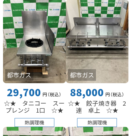
都市ガス
都市ガス
29,700
88,000
円
（税込
）
円
（税込
）
☆★ タニコー スー
☆★ 餃子焼き器 2
プレンジ 1口 ☆★
連 卓上 ☆★
熱調理機
熱調理機