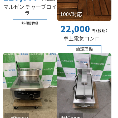
マルゼン チャーブロイ
ラー
100V対応
熱調理機
22,000
円
（税込
）
卓上電気コンロ
熱調理機