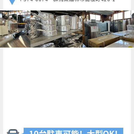
10台駐車可
能
！
大型O
K
！