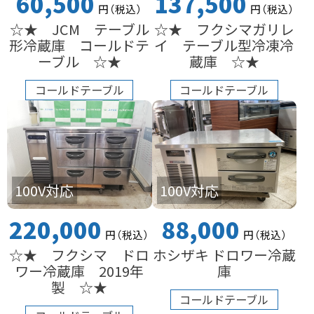
60,500
137,500
円
（税込
）
円
（税込
）
☆★ JCM テーブル
☆★ フクシマガリレ
形冷蔵庫 コールドテ
イ テーブル型冷凍冷
ーブル ☆★
蔵庫 ☆★
コールドテーブル
コールドテーブル
100V対応
100V対応
220,000
88,000
円
（税込
）
円
（税込
）
☆★ フクシマ ドロ
ホシザキ ドロワー冷蔵
ワー冷蔵庫 2019年
庫
製 ☆★
コールドテーブル