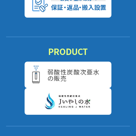
保
証
・
返
品
・
搬入設置
PRODUCT
弱酸性炭酸次亜水
の販売