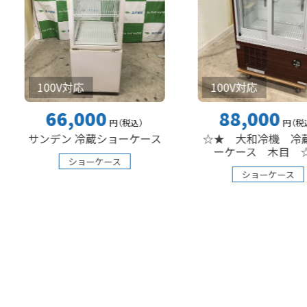
00V対応
100V対応
66,000
88,000
円
（税込
）
円
（税込
）
ンデン 冷蔵ショーケース
☆★ 大和冷機 冷蔵ショ
ーケース 木目 ☆★
ショーケース
ショーケース