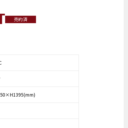
T
売約済
C
ク
50×H1395(mm)