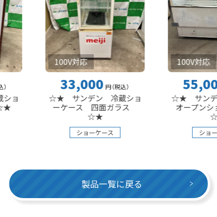
100V対応
100V対応
33,000
55,000
円
（税込
）
円
（税込
☆★ サンデン 冷蔵ショ
☆★ サンデン 平型
ーケース 四面ガラス
オープンショーケ
☆★
☆★
ショーケース
ショーケース
製品一覧に戻る