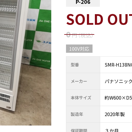
P-206
SOLD OU
0
円
（税込
）
100V対応
SMR-H138N
型番
パナソニッ
メーカー
約W600×D5
本体サイズ
2020年製
製造年
３か月
保証期間