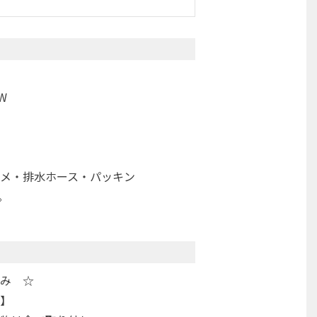
W
メ・排水ホース・パッキン
。
み ☆
】