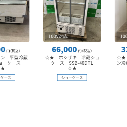
100V対応
100V対応
66,000
330,0
）
円
（税込
）
冷蔵
☆★ ホシザキ 冷蔵ショ
☆★ ホシザ
ース
ーケース SSB-48DTL
ン冷蔵ショー
☆★
ショー
ショーケース