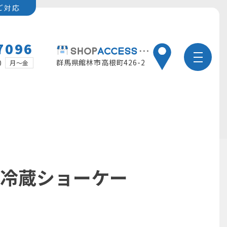
ご対応
7096
群馬県館林市高根町426-2
0
月～金
 冷蔵ショーケー