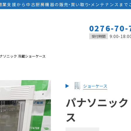
開業支援から中古厨房機器の
販
売
・
買い取
り
・
メンテナンスまで
0276-70-
9:00-18:0
受付時間
ナソニック 冷蔵ショーケース
ショーケース
パナソニック
ス