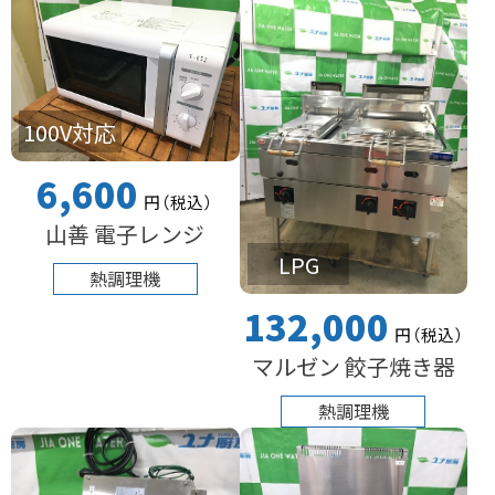
100V対応
6,600
円
（税込
）
山善 電子レンジ
LPG
熱調理機
132,000
円
（税込
）
マルゼン 餃子焼き器
熱調理機