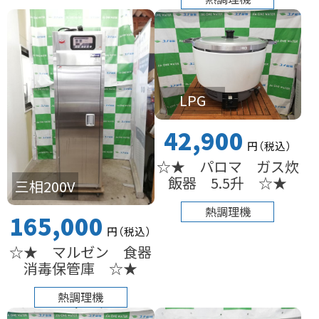
LPG
42,900
円
（税込
）
☆★ パロマ ガス炊
飯器 5.5升 ☆★
三相200V
熱調理機
165,000
円
（税込
）
☆★ マルゼン 食器
消毒保管庫 ☆★
熱調理機