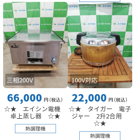
三相200V
100V対応
66,000
22,000
円
（税込
）
円
（税込
）
☆★ エイシン電機
☆★ タイガー 電子
卓上蒸し器 ☆★
ジャー 2升2合用
☆★
熱調理機
熱調理機