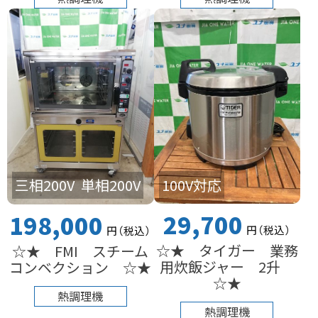
100V対応
三相200V
単相200V
29,700
198,000
円
（税込
）
円
（税込
）
☆★ タイガー 業務
☆★ FMI スチーム
用炊飯ジャー 2升
コンベクション ☆★
☆★
熱調理機
熱調理機