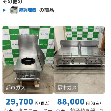
その他の
の商品
熱調理機
都市ガス
都市ガス
29,700
88,000
円
（税込
）
円
（税込
）
☆★ タニコー スー
☆★ 餃子焼き器 2