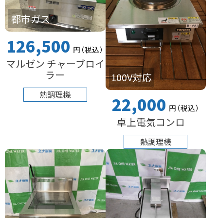
都市ガス
126,500
円
（税込
）
マルゼン チャーブロイ
ラー
100V対応
熱調理機
22,000
円
（税込
）
卓上電気コンロ
熱調理機