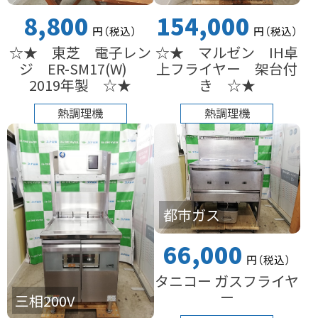
8,800
154,000
円
（税込
）
円
（税込
）
☆★ 東芝 電子レン
☆★ マルゼン IH卓
ジ ER-SM17(W)
上フライヤー 架台付
2019年製 ☆★
き ☆★
熱調理機
熱調理機
都市ガス
66,000
円
（税込
）
タニコー ガスフライヤ
ー
三相200V