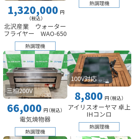
熱調理機
1,320,000
円
（税込
）
北沢産業 ウォーター
フライヤー WAO-650
熱調理機
100V対応
三相200V
8,800
円
（税込
）
66,000
アイリスオーヤマ 卓上
円
（税込
）
IHコンロ
電気焼物器
熱調理機
熱調理機