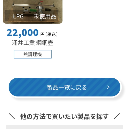
LPG
未使用品
22,000
円
（税込
）
涌井工業 燗銅壺
熱調理機
製品一覧に戻る
他の方法で買いたい製品を探す