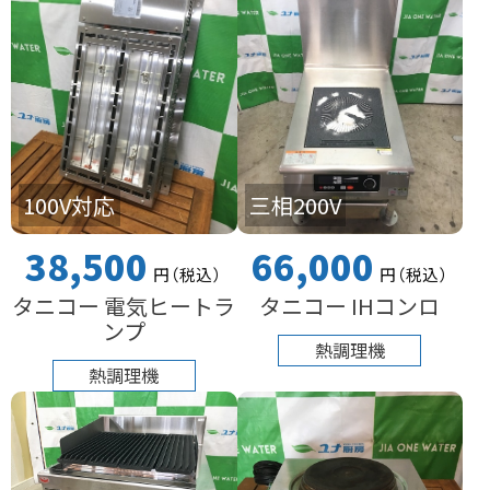
100V対応
三相200V
38,500
66,000
円
（税込
）
円
（税込
）
タニコー 電気ヒートラ
タニコー IHコンロ
ンプ
熱調理機
熱調理機