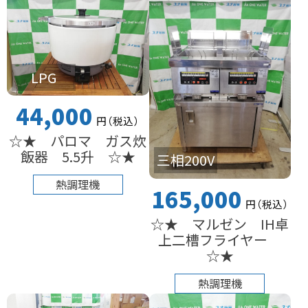
LPG
44,000
円
（税込
）
☆★ パロマ ガス炊
飯器 5.5升 ☆★
三相200V
熱調理機
165,000
円
（税込
）
☆★ マルゼン IH卓
上二槽フライヤー
☆★
熱調理機