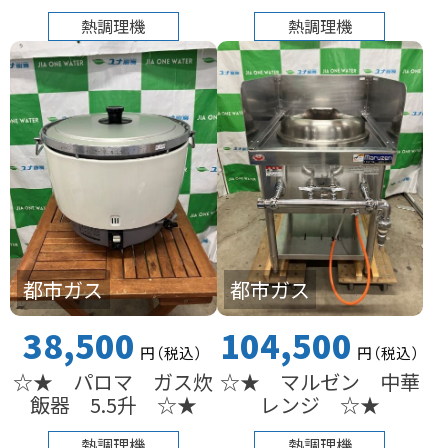
熱調理機
熱調理機
都市ガス
都市ガス
38,500
104,500
円
（税込
）
円
（税込
）
☆★ パロマ ガス炊
☆★ マルゼン 中華
飯器 5.5升 ☆★
レンジ ☆★
熱調理機
熱調理機