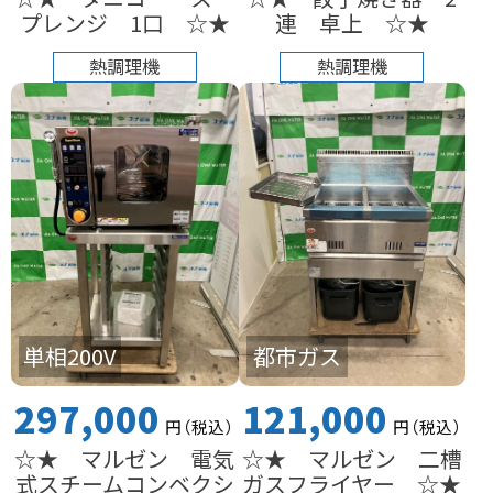
プレンジ 1口 ☆★
連 卓上 ☆★
熱調理機
熱調理機
単相200V
都市ガス
297,000
121,000
円
（税込
）
円
（税込
）
☆★ マルゼン 電気
☆★ マルゼン 二槽
式スチームコンベクシ
ガスフライヤー ☆★