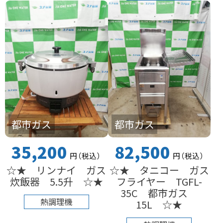
都市ガス
都市ガス
35,200
82,500
円
（税込
）
円
（税込
）
☆★ リンナイ ガス
☆★ タニコー ガス
炊飯器 5.5升 ☆★
フライヤー TGFL-
35C 都市ガス
熱調理機
15L ☆★