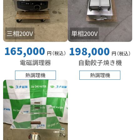
三相200V
単相200V
165,000
198,000
円
（税込
）
円
（税込
）
電磁調理器
自動餃子焼き機
熱調理機
熱調理機