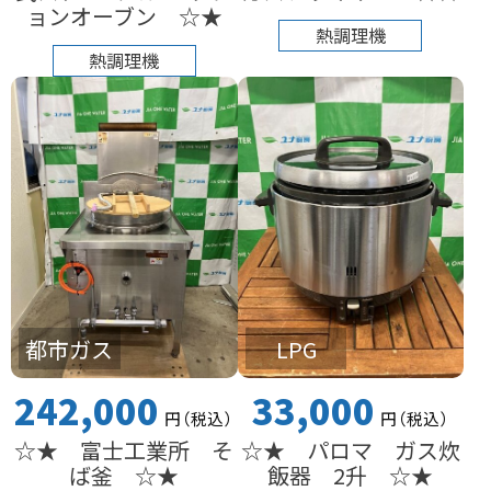
ョンオーブン ☆★
熱調理機
熱調理機
都市ガス
LPG
242,000
33,000
円
（税込
）
円
（税込
）
☆★ 富士工業所 そ
☆★ パロマ ガス炊
ば釜 ☆★
飯器 2升 ☆★