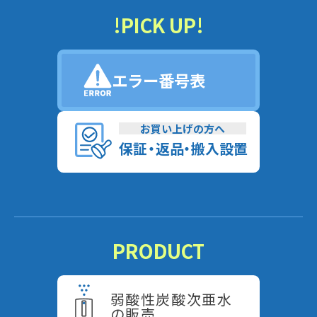
!PICK UP!
エラー番号表
お買い上げの方へ
保
証
・
返
品
・
搬入設置
PRODUCT
弱酸性炭酸次亜水
の販売