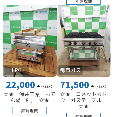
熱調理機
LPG
都市ガス
22,000
71,500
円
（税込
）
円
（税込
）
☆★ 涌井工業 おで
☆★ コメットカト
ん鍋 8寸 ☆★
ウ ガステーブル
☆★
熱調理機
熱調理機