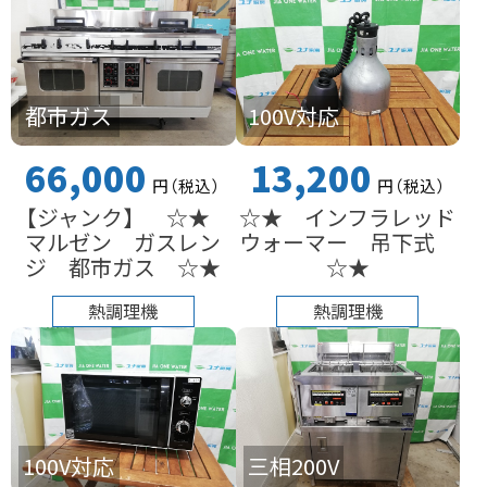
都市ガス
100V対応
66,000
13,200
円
（税込
）
円
（税込
）
【ジャンク】 ☆★
☆★ インフラレッド
マルゼン ガスレン
ウォーマー 吊下式
ジ 都市ガス ☆★
☆★
熱調理機
熱調理機
100V対応
三相200V