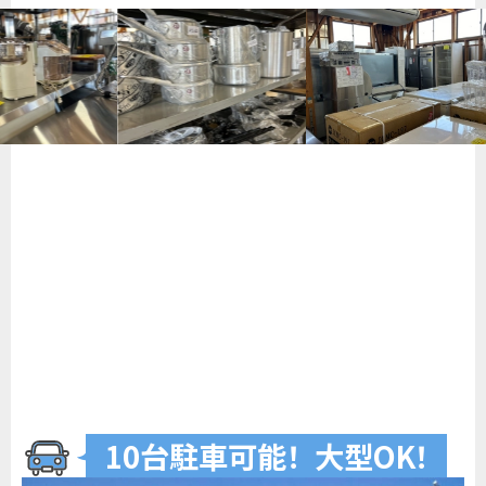
10台駐車可
能
！
大型O
K
！