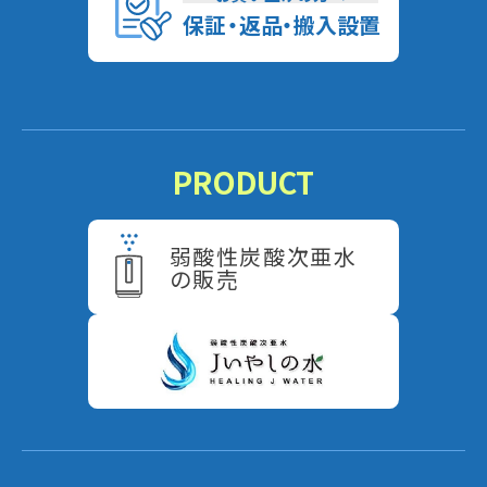
保
証
・
返
品
・
搬入設置
PRODUCT
弱酸性炭酸次亜水
の販売