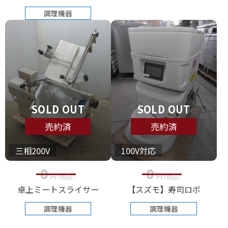
調理機器
SOLD OUT
SOLD OUT
売約済
売約済
三相200V
100V対応
0
0
円
（税込
）
円
（税込
）
卓上ミートスライサー
【スズモ】寿司ロボ
調理機器
調理機器