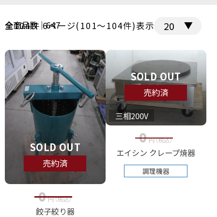
全商品数｜647
全104件 6ページ(101～104件)表示
SOLD OUT
売約済
三相200V
0
円
（税込
）
SOLD OUT
エイシン クレープ焼器
売約済
調理機器
0
円
（税込
）
餃子絞り器