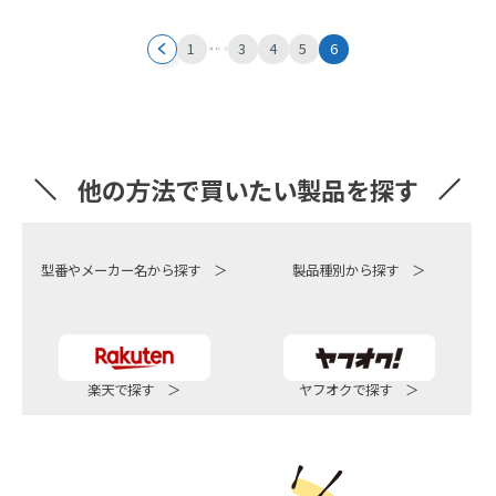
投
1
3
4
5
6
…
稿
ナ
ビ
他の方法で買いたい製品を探す
ゲ
型番やメーカー名から探す ＞
製品種別から探す ＞
ー
シ
ョ
楽天で探す ＞
ヤフオクで探す ＞
ン