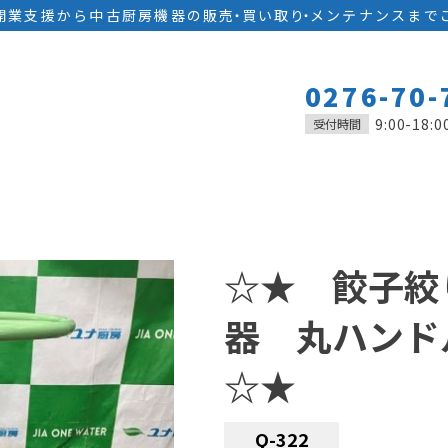
開業支援から中古厨房機器の
販
売
・
買い取
り
・
メンテナンスまで
0276-70-
9:00-18:0
受付時間
☆★ 餃子絞
器 丸ハン
☆★
Q-322