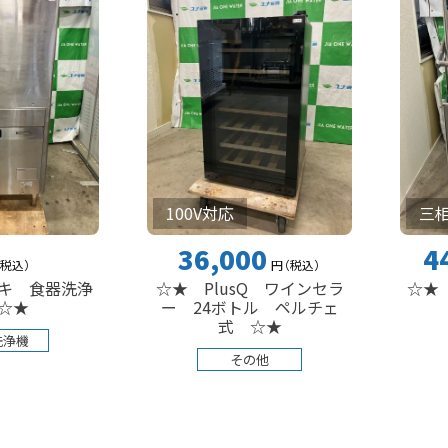
100V対応
三相200V
36,000
440,00
円
（税込
）
洗浄
☆★ PlusQ ワインセラ
☆★ ホシザ
ー 24ボトル ペルチェ
機 
式 ☆★
食器洗
その他