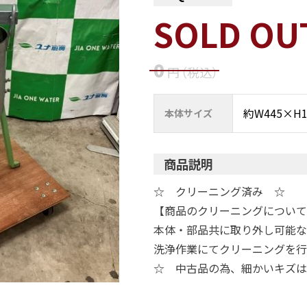
SOLD OU
0
円
（税込
）
約W445×H1
本体サイズ
商品説明
☆ クリーニング済み ☆
【商品のクリーニングについて
本体・部品共に取り外し可能な
洗浄作業にてクリーニングを行
☆ 中古品の為、細かいキズは