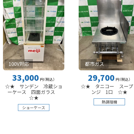
V対応
都市ガス
3,000
29,700
円
（税込
）
円
（税込
）
サンデン 冷蔵ショ
☆★ タニコー スープレ
ース 四面ガラス
ンジ 1口 ☆★
☆★
熱調理機
ショーケース