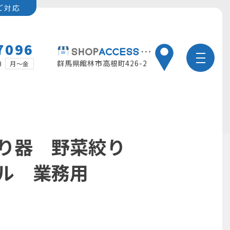
ご対応
7096
群馬県館林市高根町426-2
0
月～金
り器 野菜絞り
ドル 業務用