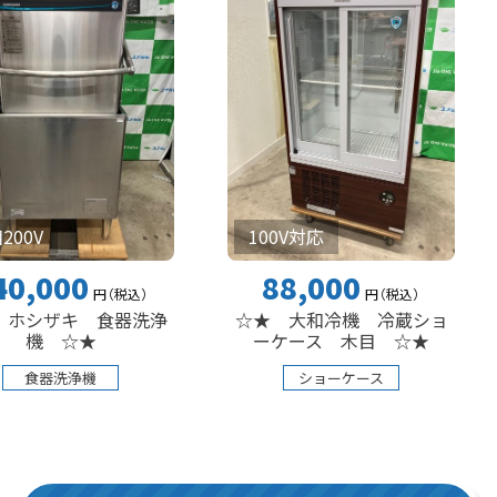
100V対応
100
0
88,000
3
円
（税込
）
円
（税込
）
キ 食器洗浄
☆★ 大和冷機 冷蔵ショ
☆★ 
☆★
ーケース 木目 ☆★
ーケ
浄機
ショーケース