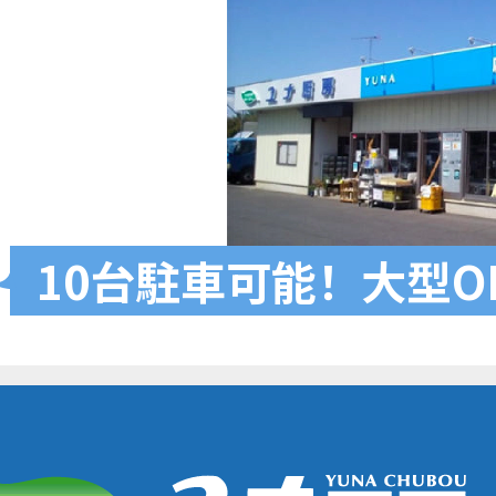
10台駐車可
能
！
大型O